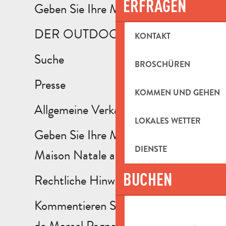
ERFRAGEN
Geben Sie Ihre Meinung ab
DER OUTDOOR-SPOT
KONTAKT
Suche
BROSCHÜREN
Presse
KOMMEN UND GEHEN
Allgemeine Verkaufsbedingungen
LOKALES WETTER
Geben Sie Ihre Meinung zu
DIENSTE
Maison Natale ab
BUCHEN
Rechtliche Hinweise
Kommentieren Sie "Petit Monde
de Marcel Pagnol".