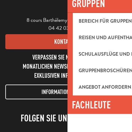
GRUPPEN
8 cours Barthélemy - 13400 Aubagne
BEREICH FÜR GRUPPEN
04 42 03 49 98
REISEN UND AUFENTH
KONTAKT
SCHULAUSFLÜGE UND 
VERPASSEN SIE NICHT UNSEREN
MONATLICHEN NEWSLETTER UND UNSERE
GRUPPENBROSCHÜRE
EXKLUSIVEN INFORMATIONEN!
ANGEBOT ANFORDERN
INFORMATIONEN LETTER
FACHLEUTE
FOLGEN SIE UNS!