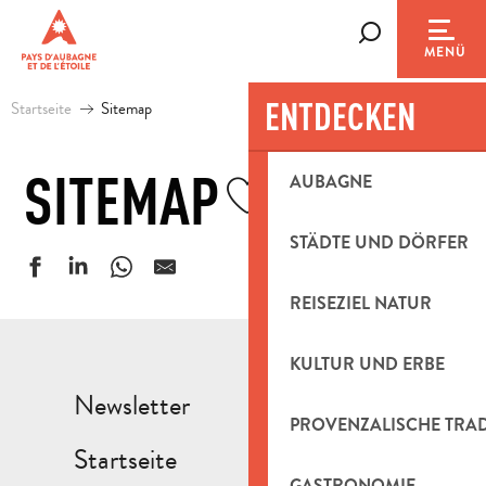
Aller
au
Suche
MENÜ
contenu
principal
ENTDECKEN
Startseite
Sitemap
SITEMAP
Ajouter aux fa
AUBAGNE
STÄDTE UND DÖRFER
REISEZIEL NATUR
KULTUR UND ERBE
Newsletter
PROVENZALISCHE TRA
Startseite
GASTRONOMIE