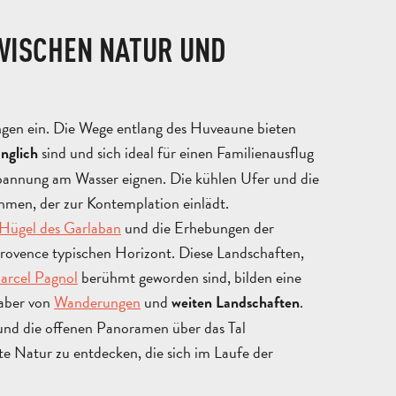
B
ZWISCHEN NATUR UND
STÄDTE
U
UND
REISEZIEL
M
AUBAGNE
DÖRFER
FREIZEITSAKTIV
NATUR
FÜHRUN
UNTE
P
ngen ein. Die Wege entlang des Huveaune bieten
sind und sich ideal für einen Familienausflug
änglich
annung am Wasser eignen. Die kühlen Ufer und die
hmen, der zur Kontemplation einlädt.
Hügel des Garlaban
und die Erhebungen der
Provence typischen Horizont. Diese Landschaften,
arcel Pagnol
berühmt geworden sind, bilden eine
haber von
Wanderungen
und
.
weiten Landschaften
nd die offenen Panoramen über das Tal
te Natur zu entdecken, die sich im Laufe der
KOMM
UND