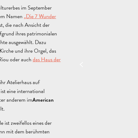
Kulturerbes im September
 dem Namen
„Die 7 Wunder
t, die nach Ansicht der
fgrund ihres patrimonialen
chte ausgewählt. Dazu
Kirche und ihre Orgel, das
 Riou oder auch
das Haus der
 ihr Atelierhaus auf
st eine international
ter anderem im
American
lt.
e ist zweifellos eines der
kann mit dem berühmten