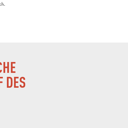
ch.
CHE
F DES