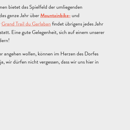
nen bietet das Spielfeld der umliegenden
KONTAKT
BROSCHÜREN
GEHE
 das ganze Jahr über
und
Mountainbike-
r
Grand Trail du Garlaban
findet übrigens jedes Jahr
tatt. Eine gute Gelegenheit, sich auf einem unserer
dern!
iger angehen wollen, können im Herzen des Dorfes
a, wir dürfen nicht vergessen, dass wir uns hier in