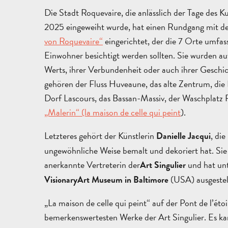
Die Stadt Roquevaire, die anlässlich der Tage des 
2025 eingeweiht wurde, hat einen Rundgang mit
von Roquevaire“
eingerichtet, der die 7 Orte umfass
Einwohner besichtigt werden sollten. Sie wurden au
Werts, ihrer Verbundenheit oder auch ihrer Geschi
gehören der Fluss Huveaune, das alte Zentrum, die 
Dorf Lascours, das Bassan-Massiv, der Waschplatz
„Malerin“ (la maison de celle qui peint
).
Letzteres gehört der Künstlerin
, die
Danielle Jacqui
ungewöhnliche Weise bemalt und dekoriert hat. Sie i
anerkannte Vertreterin der
und hat un
Art Singulier
(USA) ausgestel
Visionary
Art Museum in Baltimore
„La maison de celle qui peint“ auf der Pont de l’étoil
bemerkenswertesten Werke der Art Singulier. Es 