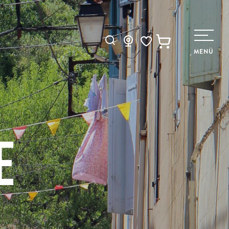
Suche
MENÜ
Voir les favoris
E