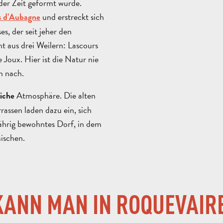
der Zeit geformt wurde.
und erstreckt sich
s d’Aubagne
s, der seit jeher den
t aus drei Weilern: Lascours
Joux. Hier ist die Natur nie
h nach.
Atmosphäre. Die alten
liche
rassen laden dazu ein, sich
jährig bewohntes Dorf, in dem
ischen.
ANN MAN IN ROQUEVAIR