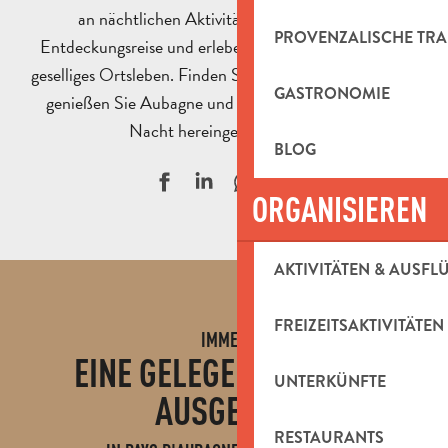
an nächtlichen Aktivitäten. Gehen Sie auf
PROVENZALISCHE TRA
Entdeckungsreise und erleben Sie ein lebendiges und
geselliges Ortsleben. Finden Sie Ihre nächste Party und
GASTRONOMIE
genießen Sie Aubagne und seine Dörfer, sobald die
Nacht hereingebrochen ist.
BLOG
ORGANISIEREN
AKTIVITÄTEN & AUSFL
FREIZEITSAKTIVITÄTEN
IMMER
EINE GELEGENHEIT ZUM
UNTERKÜNFTE
AUSGEHEN
MESSEN UND AUSSTELLUNGEN
RESTAURANTS