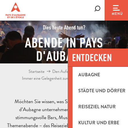
Aller
au
Suche
MENÜ
contenu
principal
Dies heute Abend tun?
ABENDE IN PAYS
D'AUBAGNE
ENTDECKEN
Startseite
Den Aufenthalt vorbereiten
AUBAGNE
Immer eine Gelegenheit zum Ausgehen
Am Abend
STÄDTE UND DÖRFER
Möchten Sie wissen, was Sie heute Abend in Pays
REISEZIEL NATUR
d’Aubagne unternehmen können? Ob Kinos,
stimmungsvolle Bars, Musikveranstaltungen oder
KULTUR UND ERBE
Themenabende – das Reiseziel bietet eine große Auswahl