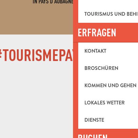
IN PAYS D'AUBAGNE ET DE L'ÉTOILE
MEHR ERFAHREN
TOURISMUS UND BEH
ERFRAGEN
TOURISMEPAYSDAUBAG
KONTAKT
BROSCHÜREN
KOMMEN UND GEHEN
LOKALES WETTER
DIENSTE