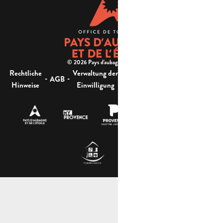
© 2026 Pays d'aubagne et de l'étoile -
Rechtliche
Verwaltung der
Barrierefreiheit:
-
-
-
-
AGB
Sitemap
Hinweise
Einwilligung
nicht konform