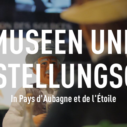
ERFRAGEN
BUCHEN
MUSEEN UN
GRUPPEN
FACHLEUTE
STELLUNGS
DE
In Pays d'Aubagne et de l'Étoile