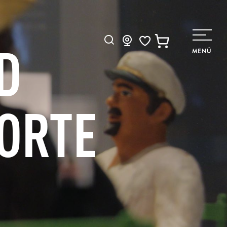
D
Suche
MENÜ
Voir les favoris
ORTE