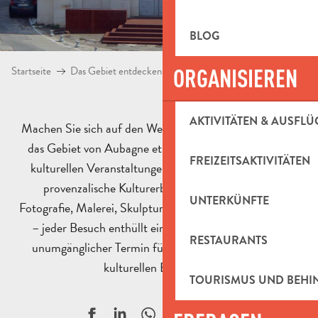
BLOG
Startseite
Das Gebiet entdecken
ORGANISIEREN
Kultur und Erbe
Ausstellunge
AKTIVITÄTEN & AUSFLÜ
Machen Sie sich auf den Weg zu den Ausstellungen, die
das Gebiet von Aubagne et de l’Étoile beleben. Diese
FREIZEITSAKTIVITÄTEN
kulturellen Veranstaltungen stellen Künstler und das
provenzalische Kulturerbe in den Vordergrund.
UNTERKÜNFTE
Fotografie, Malerei, Skulpturen oder Kreationen aus Ton
– jeder Besuch enthüllt ein anderes Universum. Ein
RESTAURANTS
unumgänglicher Termin für alle Kunstliebhaber und
kulturellen Entdecker.
TOURISMUS UND BEH
Ajouter aux f