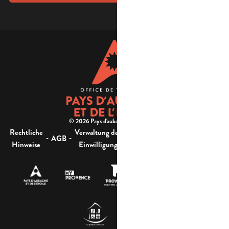
© 2026 Pays d'aubagne et de l'étoile -
Rechtliche
Verwaltung der
Barrierefreiheit:
-
-
-
-
AGB
Sitemap
Hinweise
Einwilligung
nicht konform