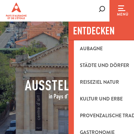
Aller
au
Suche
MENÜ
contenu
principal
ENTDECKEN
AUBAGNE
STÄDTE UND DÖRFER
AUSSTELLUNGEN
REISEZIEL NATUR
in Pays d'Aubagne
KULTUR UND ERBE
PROVENZALISCHE TRA
GASTRONOMIE