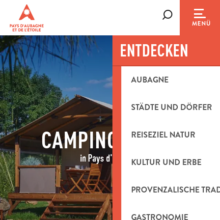
Aller
au
Suche
MENÜ
contenu
principal
ENTDECKEN
AUBAGNE
STÄDTE UND DÖRFER
CAMPINGPLÄTZE
REISEZIEL NATUR
in Pays d'Aubagne
KULTUR UND ERBE
PROVENZALISCHE TRA
GASTRONOMIE