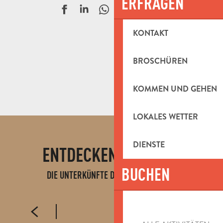
ERFRAGEN
Ajouter aux f
KONTAKT
BROSCHÜREN
KOMMEN UND GEHEN
Aire de Camping - car Ste Madeleine
La Gantesse Loisirs
LOKALES WETTER
Camping du Garlaban
DIENSTE
ENTDECKEN SIE AUCH
BUCHEN
DIE UNTERKÜNFTE DES TERRITORIUMS
HOTELS