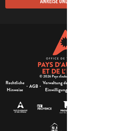
ANREISE UND KONTAKTE
© 2026 Pays d'aubagne et de l'étoile -
Rechtliche
Verwaltung der
Barrierefreiheit:
-
-
-
-
AGB
Sitemap
Hinweise
Einwilligung
nicht konform