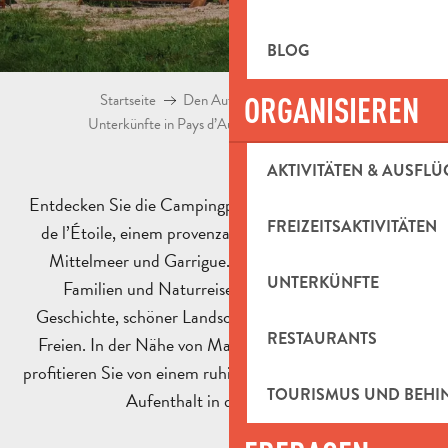
BLOG
Startseite
Den Aufenthalt vorbereiten
ORGANISIEREN
Unterkünfte in Pays d’Aubagne
Campingplätze
AKTIVITÄTEN & AUSFLÜ
Entdecken Sie die Campingplätze in Pays d’Aubagne et
FREIZEITSAKTIVITÄTEN
de l’Étoile, einem provenzalischen Reiseziel zwischen
Mittelmeer und Garrigue. Die Gegend ist ideal für
UNTERKÜNFTE
Familien und Naturreisende, denn sie ist voller
Geschichte, schöner Landschaften und Aktivitäten im
RESTAURANTS
Freien. In der Nähe von Marseille und den Calanques
profitieren Sie von einem ruhigen Campingplatz für Ihren
TOURISMUS UND BEH
Aufenthalt in der Provence!