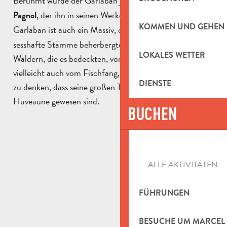
Berühmt wurde der Garlaban jedoch durch
Marcel
, der ihn in seinen Werken in Szene setzte.
Pagnol
KOMMEN UND GEHEN
Garlaban ist auch ein Massiv, dessen
zahlreiche Höhlen
sesshafte Stämme beherbergten, die in den großen
LOKALES WETTER
Wäldern, die es bedeckten, von der Jagd lebten und
vielleicht auch vom Fischfang, denn es ist nicht verboten
DIENSTE
zu denken, dass seine großen Täler Nebenflüsse des
Huveaune gewesen sind.
BUCHEN
ALLE AKTIVITÄTEN
FÜHRUNGEN
BESUCHE UM MARCEL