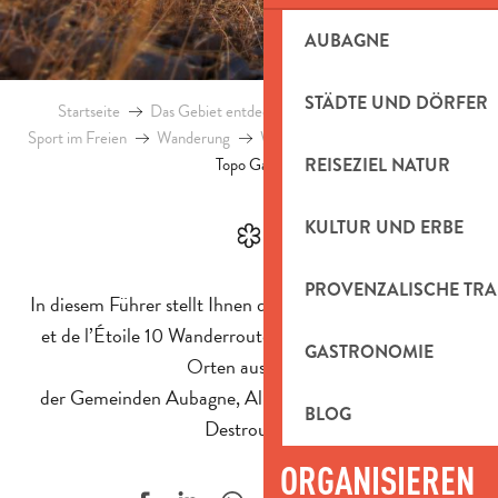
AUBAGNE
STÄDTE UND DÖRFER
Startseite
Das Gebiet entdecken
Natürliches Erbe
Sport im Freien
Wanderung
Wanderrouten
Topo-Guides
Topo Garlaban
REISEZIEL NATUR
KULTUR UND ERBE
PROVENZALISCHE TRA
In diesem Führer stellt Ihnen die Region Pays d’Aubagne
et de l’Étoile 10 Wanderrouten vor, die von folgenden
GASTRONOMIE
Orten ausgehen
der Gemeinden Aubagne, Allauch, Roquevaire und La
BLOG
Destrousse.
ORGANISIEREN