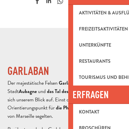
Ajouter aux f
AKTIVITÄTEN & AUSFL
FREIZEITSAKTIVITÄTEN
UNTERKÜNFTE
RESTAURANTS
GARLABAN
TOURISMUS UND BEH
Der majestätische Felsen
überragt die
Garlaban (714 m)
Stadt
und
und drängt
Aubagne
das Tal des Huveaune
ERFRAGEN
sich unserem Blick auf. Einst diente er als
Orientierungspunkt für
, die in der Bucht
die Phönizier
KONTAKT
von Marseille segelten.
BROSCHÜREN