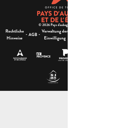
© 2026 Pays d'aubagne et de l'étoile -
Rechtliche
Verwaltung der
Barrierefreiheit:
-
-
-
-
AGB
Sitemap
Hinweise
Einwilligung
nicht konform