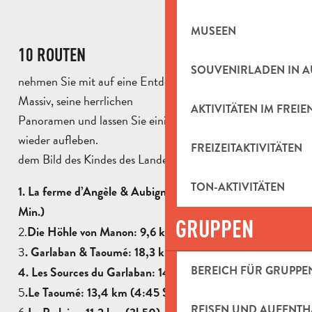
MUSEEN
10 ROUTEN
SOUVENIRLADEN IN 
nehmen Sie mit auf eine Entdeckungsreise durch dieses
Massiv, seine herrlichen
AKTIVITÄTEN IM FREIE
Panoramen und lassen Sie einige Kindheitserinnerungen
wieder aufleben.
FREIZEITAKTIVITÄTEN
dem Bild des Kindes des Landes :
TON-AKTIVITÄTEN
1. La ferme d’Angèle & Aubignane: 10,1 km (3 Std. 15
Min.)
GRUPPEN
2.
Die Höhle von Manon: 9,6 km (3h15)
3
. Garlaban & Taoumé: 18,3 km (6h15)
BEREICH FÜR GRUPPE
4. Les Sources du Garlaban: 14,7 km (5h15)
5
.
Le Taoumé: 13,4 km (4:45 Stunden)
REISEN UND AUFENTH