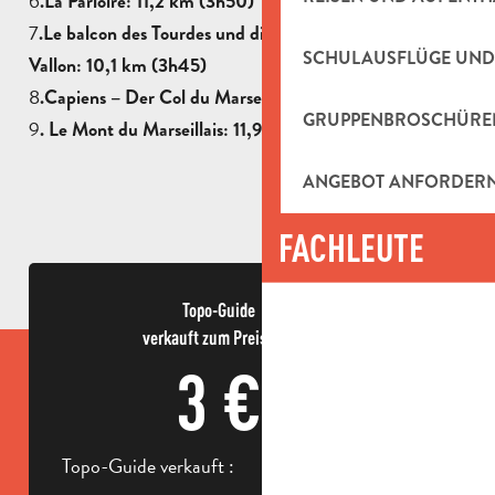
6
.
La Parloire: 11,2 km (3h50)
7
.
Le balcon des Tourdes und die Corniche du Grand
SCHULAUSFLÜGE UND
Vallon: 10,1 km (3h45)
8
.
Capiens – Der Col du Marseillais: 10,1 km (3h45)
GRUPPENBROSCHÜRE
9
. Le Mont du Marseillais: 11,9 km (4h15)
ANGEBOT ANFORDER
FACHLEUTE
Topo-Guide
verkauft zum Preis von
3 €
Topo-Guide verkauft :