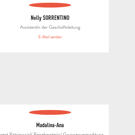
B
STÄDTE
U
Nelly SORRENTINO
UND
REISEZIEL
M
Assistentin der Geschäftsleitung
AUBAGNE
DÖRFER
FREIZEITSAKTIV
NATUR
FÜHRUN
UNTE
P
E-Mail senden
KOMM
Madalina-Ana
UND
gent Patrimonial/ Reiseberaterin/ Gruppenvermarktung