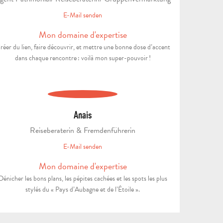
KONTAKT
BROSCHÜREN
GEHE
E-Mail senden
Mon domaine d'expertise
réer du lien, faire découvrir, et mettre une bonne dose d’accent
dans chaque rencontre : voilà mon super-pouvoir !
Anais
Reiseberaterin & Fremdenführerin
E-Mail senden
Mon domaine d'expertise
Dénicher les bons plans, les pépites cachées et les spots les plus
stylés du « Pays d’Aubagne et de l’Étoile ».