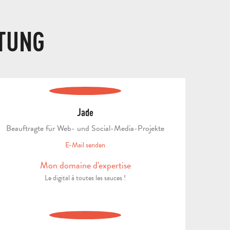
TUNG
REISEN
UND
Jade
AUFENTHALTE
SCHULAUSFLÜGE
Beauftragte für Web- und Social-Media-Projekte
FÜR
UND
E-Mail senden
ERWACHSENE
KLASSENFAHRT
GRUP
Mon domaine d'expertise
Le digital à toutes les sauces !