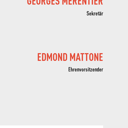
GEORGES MERENTIER
Sekretär
ALLE
EDMOND MATTONE
AKTIVITÄTEN
BEREICH FÜR GRUPPEN
Ehrenvorsitzender