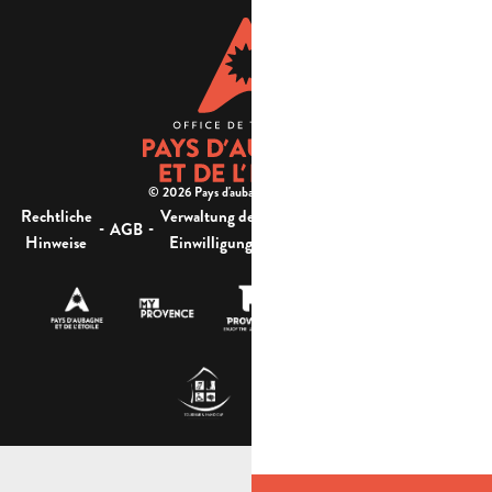
© 2026 Pays d'aubagne et de l'étoile -
Rechtliche
Verwaltung der
Barrierefreiheit:
-
-
-
-
AGB
Sitemap
Hinweise
Einwilligung
nicht konform