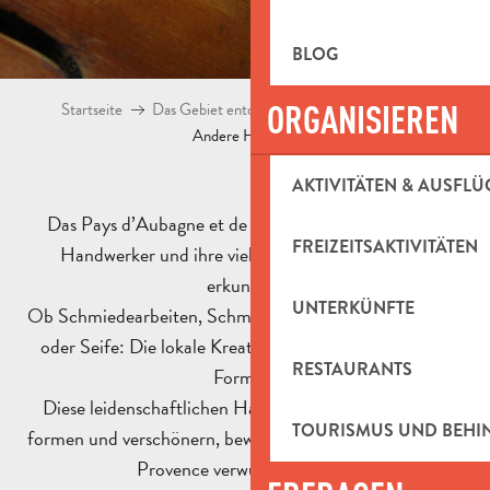
BLOG
ORGANISIEREN
Startseite
Das Gebiet entdecken
Kultur und Erbe
Andere Handwerker
AKTIVITÄTEN & AUSFLÜ
Das Pays d’Aubagne et de l’Étoile lädt Sie ein, seine
FREIZEITSAKTIVITÄTEN
Handwerker und ihre vielfältigen Kunstberufe zu
erkunden.
UNTERKÜNFTE
Ob Schmiedearbeiten, Schmuck, Textilien, Holz, Bücher
oder Seife: Die lokale Kreativität zeigt sich in all ihren
RESTAURANTS
Formen.
Diese leidenschaftlichen Handwerker, die reparieren,
TOURISMUS UND BEH
formen und verschönern, bewahren ein lebendiges, in der
Provence verwurzeltes Erbe.