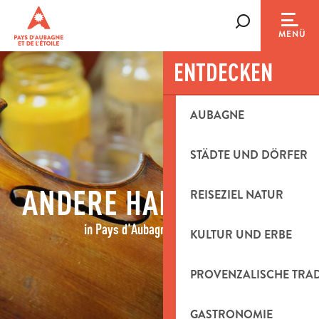
Aller
au
Suche
MENÜ
contenu
principal
ENTDECKEN
AUBAGNE
STÄDTE UND DÖRFER
ANDERE HANDWERKER
REISEZIEL NATUR
in Pays d'Aubagne et de l'Étoile
KULTUR UND ERBE
PROVENZALISCHE TRA
GASTRONOMIE