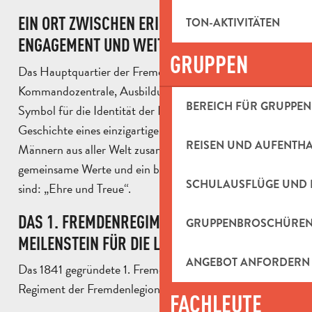
EIN ORT ZWISCHEN ERINNERUNG,
TON-AKTIVITÄTEN
ENGAGEMENT UND WEITERGABE
GRUPPEN
Das Hauptquartier der Fremdenlegion ist zugleich
Kommandozentrale, Ausbildungsstätte und ein starkes
BEREICH FÜR GRUPPEN
Symbol für die Identität der Legionäre. Es zeugt von der
Geschichte eines einzigartigen Militärkorps, das sich aus
REISEN UND AUFENTH
Männern aus aller Welt zusammensetzt, die durch
gemeinsame Werte und ein berühmtes Motto vereint
SCHULAUSFLÜGE UND 
sind: „Ehre und Treue“.
DAS 1. FREMDENREGIMENT: EIN WICHTIGER
GRUPPENBROSCHÜRE
MEILENSTEIN FÜR DIE LEGIONÄRE
ANGEBOT ANFORDERN
Das 1841 gegründete 1. Fremdenregiment ist das älteste
Regiment der Fremdenlegion.
FACHLEUTE