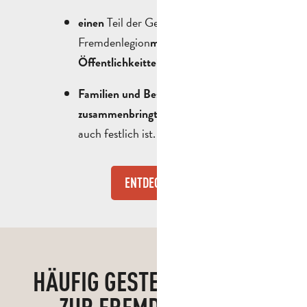
Teil der Geschichte der
einen
Fremdenlegion
mit der breiten
;
Öffentlichkeit
teilt
an einem
Familien und Besucher
Tag
, der sowohl feierlich als
zusammenbringt
auch festlich ist.
ENTDECKE
HÄUFIG GESTELLTE FRAGEN