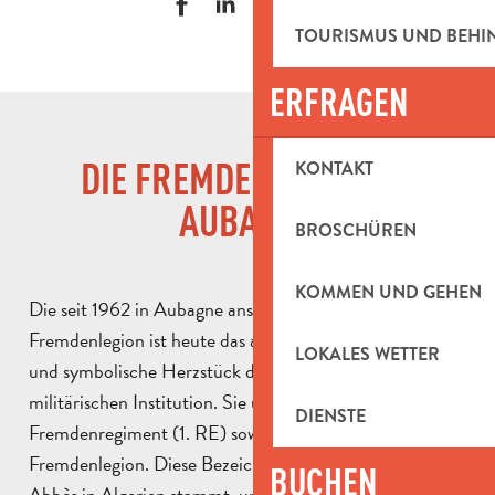
TOURISMUS UND BEH
ERFRAGEN
DIE FREMDENLEGION IN
KONTAKT
AUBAGNE
BROSCHÜREN
KOMMEN UND GEHEN
Die seit 1962 in Aubagne ansässige Zentrale der
Fremdenlegion ist heute das administrative, historische
LOKALES WETTER
und symbolische Herzstück dieser einzigartigen
militärischen Institution. Sie umfasst das 1.
DIENSTE
Fremdenregiment (1. RE) sowie das Kommando der
Fremdenlegion. Diese Bezeichnung, die aus Sidi-Bel-
BUCHEN
Abbès in Algerien stammt, unterstreicht die zentrale