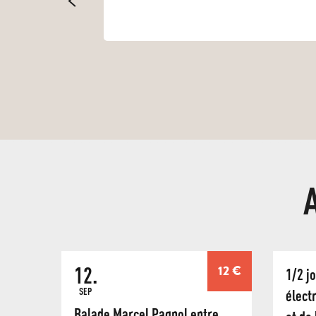
12.
12
€
1/2 j
SEP
élect
Balade Marcel Pagnol entre