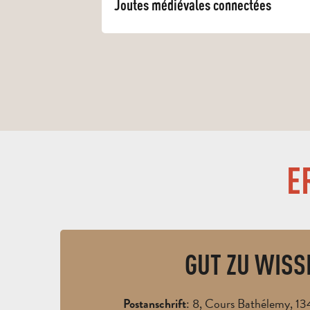
Joutes médiévales connectées
E
GUT ZU WISS
: 8, Cours Bathélemy,
Postanschrift