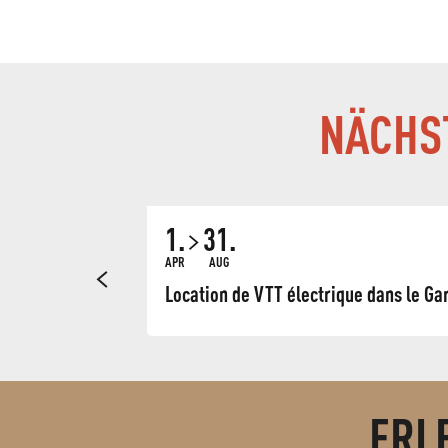
NÄCHST
1.
31.
APR
AUG
Location de VTT électrique dans le Ga
ERL