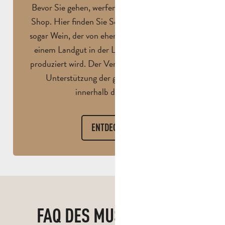
Bevor Sie gehen, werfen Sie einen Blick in den
Shop. Hier finden Sie Souvenirs, Bücher… und
sogar Wein, der von ehemaligen Legionären auf
einem Landgut in der Landschaft Puyloubier
produziert wird. Der Verkauf geht direkt an die
Unterstützung der gegenseitigen Hilfe
innerhalb der Legion.
ENTDECKE
FAQ DES MUSEUMS DER