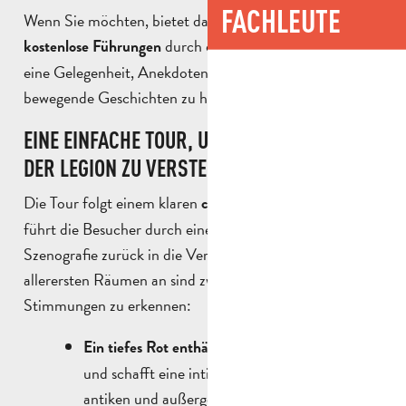
FACHLEUTE
Wenn Sie möchten, bietet das Foreign Legion Museum
durch das Museum an. Dies ist
kostenlose Führungen
eine Gelegenheit, Anekdoten, Rückmeldungen und
bewegende Geschichten zu hören.
EINE EINFACHE TOUR, UM DIE GESCHICHTE
DER LEGION ZU VERSTEHEN.
Die Tour folgt einem klaren
und
chronologischen Faden
führt die Besucher durch eine einfache, elegante
Szenografie zurück in die Vergangenheit. Von den
allerersten Räumen an sind zwei Zeitalter und zwei
Stimmungen zu erkennen:
Ein tiefes Rot enthält die Periode 1831-1914
und schafft eine intime Atmosphäre, die die
antiken und außergewöhnlichen militärischen