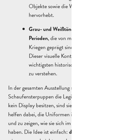
Objekte sowie die Werke des 19. Jahrhunderts
hervorhebt.
Grau- und Weißtöne stehen für die jüngeren
, die von modernen und industriellen
Perioden
Kriegen geprägt sind.
Dieser visuelle Kontrast hilft uns, die
wichtigsten historischen Entwicklungen besser
zu verstehen.
In der gesamten Ausstellung stellen
Schaufensterpuppen die Legionäre in Aktion dar. Da sie
kein Display besitzen, sind sie
präsent und
fast real
helfen dabei, die Uniformen in einen Kontext zu setzen
und zu zeigen, wie sie sich im Laufe der Jahre verändert
haben. Die Idee ist einfach:
so zu
,
den Soldaten
zeigen