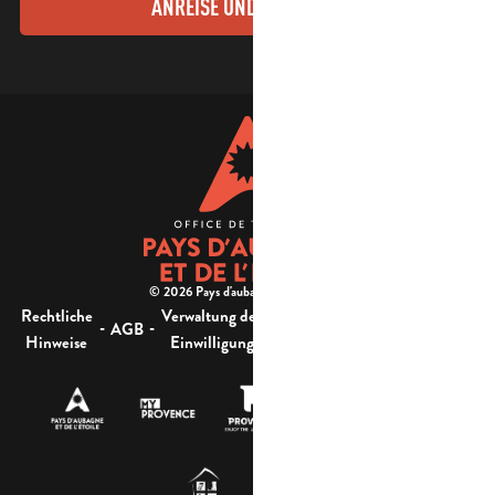
ANREISE UND KONTAKTE
© 2026 Pays d'aubagne et de l'étoile -
Rechtliche
Verwaltung der
Barrierefreiheit:
-
-
-
-
AGB
Sitemap
Hinweise
Einwilligung
nicht konform