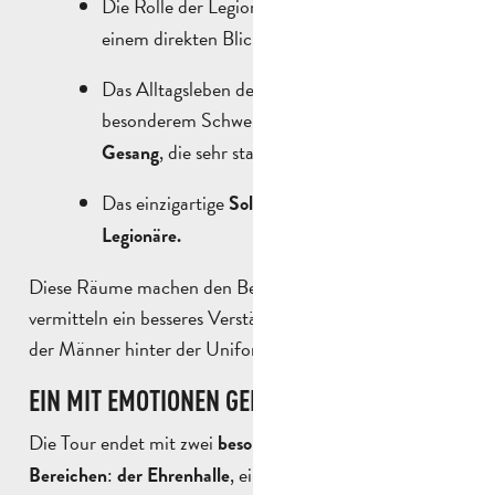
Die Rolle der Legionäre als
, mit
Bauherren
einem direkten Blick auf das Kriegsdenkmal.
Das Alltagsleben der Soldaten, mit
besonderem Schwerpunkt auf
Musik und
, die sehr stark zu ihrer Kultur gehörten.
Gesang
Das einzigartige
Solidaritätssystem der
Legionäre.
Diese Räume machen den Besuch konkreter und
vermitteln ein besseres Verständnis für das Engagement
der Männer hinter der Uniform.
EIN MIT EMOTIONEN GELADENER ORT
Die Tour endet mit zwei
besonders symbolischen
:
, einem wesentlichen Teil der
Bereichen
der Ehrenhalle