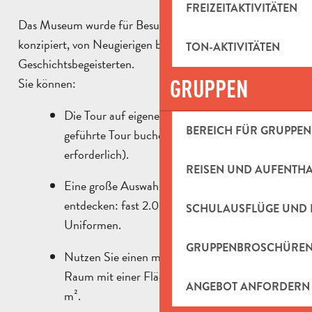
FREIZEITAKTIVITÄTEN
Das Museum wurde für Besucher aller Altersgruppen
konzipiert, von Neugierigen bis hin zu
TON-AKTIVITÄTEN
Geschichtsbegeisterten.
GRUPPEN
Sie können:
Die Tour auf eigener Faust machen oder eine
BEREICH FÜR GRUPPEN
geführte Tour buchen (Reservierung
erforderlich).
REISEN UND AUFENTH
Eine große Auswahl an Sammlungen
entdecken: fast 2.000 Exponate, Fotos und
SCHULAUSFLÜGE UND 
Uniformen.
GRUPPENBROSCHÜRE
Nutzen Sie einen modernen, immersiven
Raum mit einer Fläche von mehr als 2.000
ANGEBOT ANFORDERN
m².