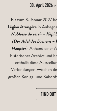
30. April 2026 > 3. Januar 2027
Bis zum 3. Januar 2027 beherbergt das
Musée de la
in Aubagne die Sonderausstellung
Légion étrangère
„La
Noblesse de servir – Képi blanc et têtes couronnées“
(Der Adel des Dienens – Weiße Képi und gekrönte
). Anhand einer Auswahl seltener Objekte,
Häupter
historischer Archive und bemerkenswerter Artefakte
enthüllt diese Ausstellung die wenig bekannten
Verbindungen zwischen der
und den
Fremdenlegion
großen Königs- und Kaiserdynastien rund um die Welt.
FIND OUT MORE