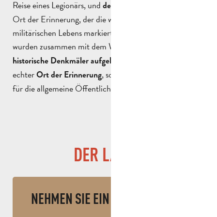
Reise eines Legionärs, und
, einem wichtigen
der Gruft
Ort der Erinnerung, der die wichtigsten Etappen seines
militärischen Lebens markiert. Diese beiden Stätten
wurden zusammen mit dem War Memorial
als
. Das Museum gilt als
historische Denkmäler aufgelistet
echter
, sowohl für Soldaten als auch
Ort der Erinnerung
für die allgemeine Öffentlichkeit.
DER LADEN
NEHMEN SIE EIN ANDENKEN MIT