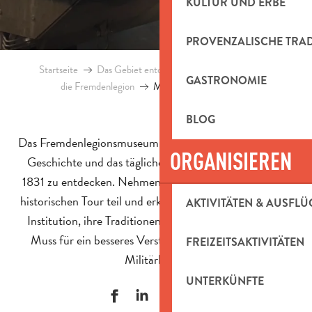
KULTUR UND ERBE
PROVENZALISCHE TRA
Startseite
Das Gebiet entdecken
Kultur und Erbe
GASTRONOMIE
die Fremdenlegion
Museum der Fremdenlegion
BLOG
Das Fremdenlegionsmuseum in Aubagne lädt Sie ein, die
ORGANISIEREN
Geschichte und das tägliche Leben der Legionäre seit
1831 zu entdecken. Nehmen Sie an einer zugänglichen,
historischen Tour teil und erkunden Sie eine einzigartige
AKTIVITÄTEN & AUSFLÜ
Institution, ihre Traditionen und ihre Werte. Es ist ein
Muss für ein besseres Verständnis dieses legendären
FREIZEITSAKTIVITÄTEN
Militärkorps.
UNTERKÜNFTE