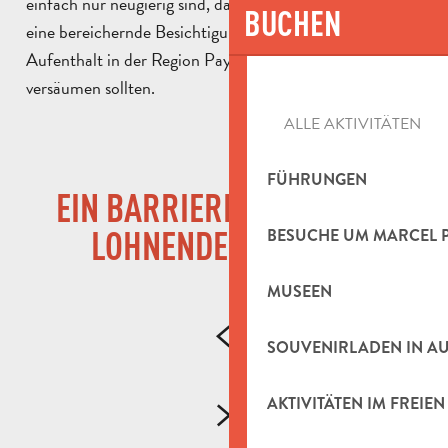
einfach nur neugierig sind, das Museum bietet Ihnen
BUCHEN
eine bereichernde Besichtigung, die Sie bei Ihrem
Aufenthalt in der Region Pays d’Aubagne nicht
versäumen sollten.
ALLE AKTIVITÄTEN
FÜHRUNGEN
EIN BARRIEREFREIER UND
LOHNENDER BESUCH
BESUCHE UM MARCEL 
MUSEEN
SOUVENIRLADEN IN A
AKTIVITÄTEN IM FREIEN