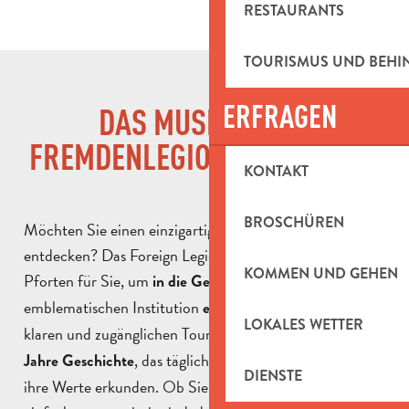
RESTAURANTS
TOURISMUS UND BEH
ERFRAGEN
DAS MUSEUM DER
FREMDENLEGION IN AUBAGNE
KONTAKT
BROSCHÜREN
Möchten Sie einen einzigartigen Ort in Aubagne
entdecken? Das Foreign Legion Museum öffnet seine
KOMMEN UND GEHEN
Pforten für Sie, um
dieser
in die Geschichte
emblematischen Institution
. Auf einer
einzutauchen
LOKALES WETTER
klaren und zugänglichen Tour können Sie mehr als
190
, das tägliche Leben der Legionäre und
Jahre Geschichte
DIENSTE
ihre Werte erkunden. Ob Sie nun ein Enthusiast oder