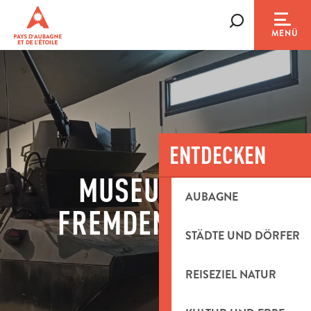
Aller
au
Suche
MENÜ
contenu
principal
ENTDECKEN
MUSEUM DER
AUBAGNE
FREMDENLEGION
STÄDTE UND DÖRFER
REISEZIEL NATUR