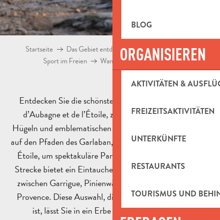
BLOG
Startseite
Das Gebiet entdecken
ORGANISIEREN
Natürliches Erbe
Sport im Freien
Wanderung
Wanderrouten
AKTIVITÄTEN & AUSFLÜ
Entdecken Sie die schönsten Wanderrouten des Pays
FREIZEITSAKTIVITÄTEN
d’Aubagne et de l’Étoile, zwischen provenzalischen
Hügeln und emblematischen Bergmassiven. Wandern Sie
UNTERKÜNFTE
auf den Pfaden des Garlaban, der Sainte-Baume oder des
Étoile, um spektakuläre Panoramen zu genießen. Jede
RESTAURANTS
Strecke bietet ein Eintauchen in die mediterrane Natur
zwischen Garrigue, Pinienwäldern und den Düften der
TOURISMUS UND BEH
Provence. Diese Auswahl, die für alle Niveaus geeignet
ist, lässt Sie in ein Erbe voller Traditionen und