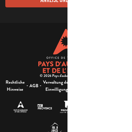
© 2026 Pays d'aubagne et de l'étoile -
Rechtliche
Verwaltung der
Barrierefreiheit:
-
-
-
-
AGB
Sitemap
Hinweise
Einwilligung
nicht konform