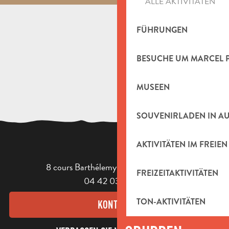
ALLE AKTIVITÄTEN
La crête de la Sainte-Baume
La ferme d'Angèle et Aubignane
FÜHRUNGEN
BESUCHE UM MARCEL 
MUSEEN
SOUVENIRLADEN IN A
AKTIVITÄTEN IM FREIEN
8 cours Barthélemy - 13400 Aubagne
FREIZEITAKTIVITÄTEN
04 42 03 49 98
TON-AKTIVITÄTEN
KONTAKT