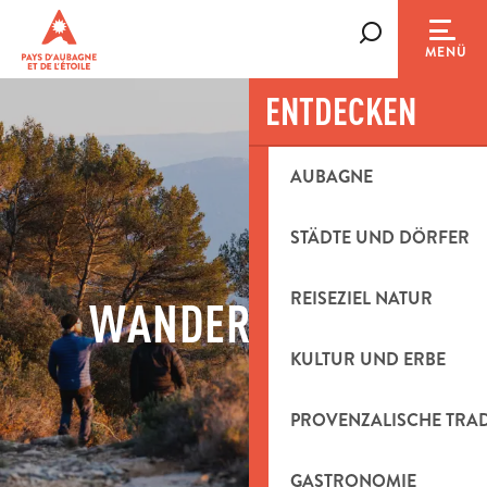
Aller
au
Suche
MENÜ
contenu
principal
ENTDECKEN
AUBAGNE
STÄDTE UND DÖRFER
REISEZIEL NATUR
WANDERROUTEN
KULTUR UND ERBE
PROVENZALISCHE TRA
GASTRONOMIE