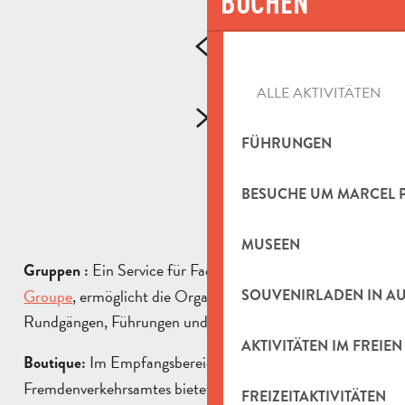
BUCHEN
ALLE AKTIVITÄTEN
FÜHRUNGEN
UNSERE VERPFLICHTUNGEN
BESUCHE UM MARCEL 
DAS TEAM
Das Office de Tourisme Intercommunal du Pays
d’Aubagne et de l’Étoile verfolgt einen
MUSEEN
strukturierenden Qualitätsansatz, der darauf
LESEN SIE MEHR
Ein Service für Fachleute, der
Service
Gruppen :
abzielt, seine Praktiken...
Groupe
, ermöglicht die Organisation von touristischen
SOUVENIRLADEN IN A
Rundgängen, Führungen und Aktivitäten für Gruppen.
MEHR ERFAHREN
AKTIVITÄTEN IM FREIEN
Im Empfangsbereich des
Boutique:
Fremdenverkehrsamtes bietet die Boutique eine
FREIZEITAKTIVITÄTEN