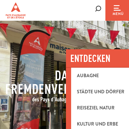
Aller
au
Suche
MENÜ
contenu
principal
ENTDECKEN
DAS
AUBAGNE
FREMDENVERKEHRSAMT
STÄDTE UND DÖRFER
des Pays d'Aubagne et de l'Étoile
REISEZIEL NATUR
KULTUR UND ERBE