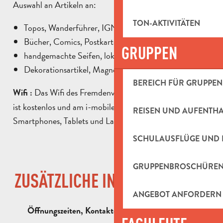
Auswahl an Artikeln an:
TON-AKTIVITÄTEN
Topos, Wanderführer, IGN-Karten,
Bücher, Comics, Postkarten
GRUPPEN
handgemachte Seifen, lokale Produkte
Dekorationsartikel, Magnete
BEREICH FÜR GRUPPEN
Das Wifi des Fremdenverkehrsamtes
Wifi
:
„WIFI_OTI“
ist kostenlos und am i-mobile-Punkt können Besucher
REISEN UND AUFENTH
Smartphones, Tablets und Laptops kostenlos aufladen…
SCHULAUSFLÜGE UND 
GRUPPENBROSCHÜRE
ZUSÄTZLICHE INFORMATIONEN
ANGEBOT ANFORDERN
Öffnungszeiten, Kontaktdaten, Erreichbarkeit …