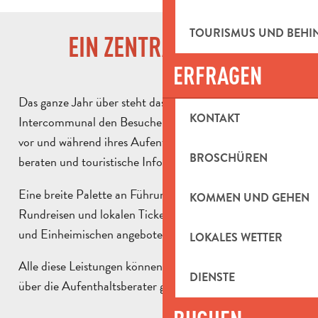
TOURISMUS UND BEH
EIN ZENTRALER ORT
ERFRAGEN
Das ganze Jahr über steht das Office de Tourisme
KONTAKT
Intercommunal den Besuchern zur Verfügung, um sie
vor und während ihres Aufenthalts zu informieren, zu
BROSCHÜREN
beraten und touristische Informationen zu liefern.
Eine breite Palette an Führungen, Aktivitäten,
KOMMEN UND GEHEN
Rundreisen und lokalen Ticketverkäufen wird Urlaubern
und Einheimischen angeboten.
LOKALES WETTER
Alle diese Leistungen können auf unserer Website oder
DIENSTE
über die Aufenthaltsberater gebucht werden.