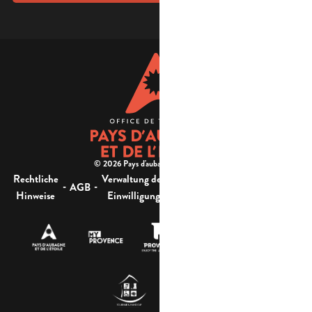
© 2026 Pays d'aubagne et de l'étoile -
Rechtliche
Verwaltung der
Barrierefreiheit:
-
-
-
-
AGB
Sitemap
Hinweise
Einwilligung
nicht konform