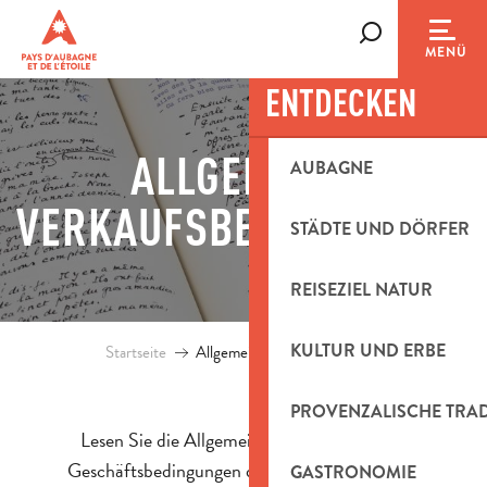
Aller
au
Suche
MENÜ
contenu
ENTDECKEN
principal
ALLGEMEINE
AUBAGNE
VERKAUFSBEDINGUNGEN
STÄDTE UND DÖRFER
REISEZIEL NATUR
KULTUR UND ERBE
Startseite
Allgemeine Verkaufsbedingungen
PROVENZALISCHE TRA
Lesen Sie die Allgemeinen und Besonderen
Geschäftsbedingungen des Office de Tourisme
GASTRONOMIE