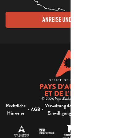
ANREISE UND KONTAKTE
© 2026 Pays d'aubagne et de l'étoile -
Rechtliche
Verwaltung der
Barrierefreiheit:
-
-
-
-
AGB
Sitemap
Hinweise
Einwilligung
nicht konform