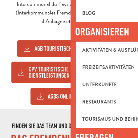
Intercommunal du Pays d’Aubagne et de l’Étoile
(Interkommunales Fremdenverkehrsamt des Pays
BLOG
d’Aubagne et de l’Étoile).
ORGANISIEREN
AGB TOURISTISCHE LEISTUNGEN
233KB
AKTIVITÄTEN & AUSFLÜ
FREIZEITSAKTIVITÄTEN
CPV TOURISTISCHE
358KB
DIENSTLEISTUNGEN
UNTERKÜNFTE
AGBS ONLINE-SHOP
269KB
RESTAURANTS
TOURISMUS UND BEH
FINDEN SIE DAS TEAM UND DIE VERPFLICHTUNGEN VON
ERFRAGEN