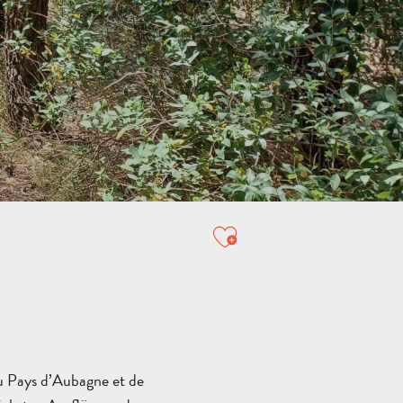
Ajouter aux favori
ALLE
AKTIVITÄTEN
BEREICH FÜR GRUPPEN
u Pays d’Aubagne et de