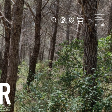
Suche
MENÜ
Voir les favoris
R