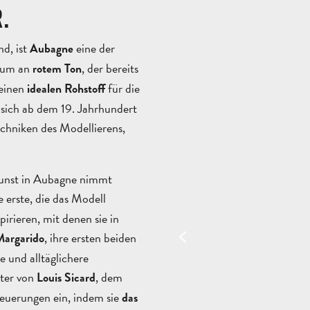
.
d, ist
eine der
Aubagne
htum an
, der bereits
rotem Ton
 einen
für die
idealen Rohstoff
 sich ab dem 19. Jahrhundert
echniken des Modellierens,
kunst in Aubagne nimmt
e erste, die das Modell
pirieren, mit denen sie in
, ihre ersten beiden
argarido
e und alltäglichere
ter von
, dem
Louis Sicard
euerungen ein, indem sie
das