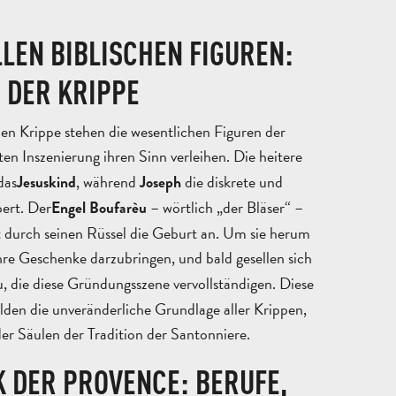
LLEN BIBLISCHEN FIGUREN:
 DER KRIPPE
en Krippe stehen die wesentlichen Figuren der
ten Inszenierung ihren Sinn verleihen. Die heitere
REISEN
das
, während
die diskrete und
Jesuskind
Joseph
UND
ert. Der
– wörtlich „der Bläser“ –
Engel Boufarèu
AUFENTHALTE
SCHULAUSFLÜGE
t durch seinen Rüssel die Geburt an. Um sie herum
FÜR
UND
hre Geschenke darzubringen, und bald gesellen sich
ERWACHSENE
KLASSENFAHRT
GRUP
, die diese Gründungsszene vervollständigen. Diese
lden die unveränderliche Grundlage aller Krippen,
der Säulen der Tradition der Santonniere.
K DER PROVENCE: BERUFE,