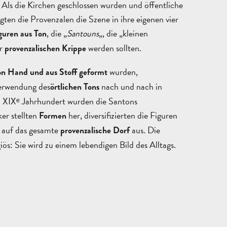
ls die Kirchen geschlossen wurden und öffentliche
gten die Provenzalen die Szene in ihre eigenen vier
, die „
Santouns
„, die „kleinen
guren aus Ton
er
werden sollten.
provenzalischen Krippe
wurden,
n Hand und aus Stoff geformt
Verwendung des
nach und nach in
örtlichen Tons
ALLE
 XIXᵉ Jahrhundert wurden die Santons
AKTIVITÄTEN
BEREICH FÜR GRUPPEN
er stellten
her, diversifizierten die Figuren
Formen
g auf das gesamte
aus. Die
provenzalische Dorf
giös: Sie wird zu einem lebendigen Bild des Alltags.