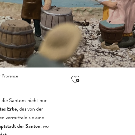
r Provence
Ajouter aux favori
 die Santons nicht nur
tes
, das von der
Erbe
n vermitteln sie eine
, wo
tstadt der Santon
det.