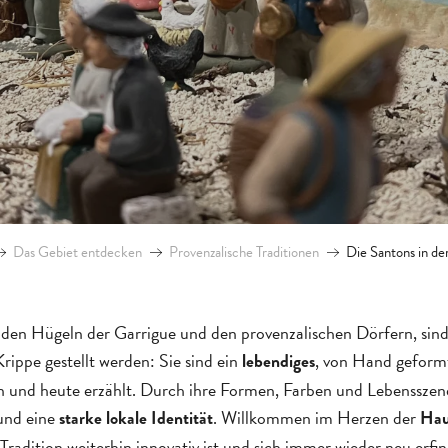
Das Gebiet entdecken
Provenzalische Traditionen
Die Santons in de
den Hügeln der Garrigue und den provenzalischen Dörfern, sind
Krippe gestellt werden: Sie sind ein
, von Hand geform
lebendiges
 und heute erzählt. Durch ihre Formen, Farben und Lebensszene
und eine
. Willkommen im Herzen der
starke lokale Identität
Haup
 Tradition weiterhin innovativ ist und sich immer wieder neu erfin