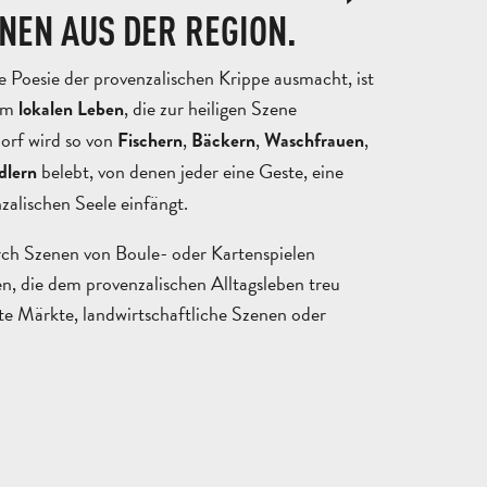
NEN AUS DER REGION.
ie Poesie der provenzalischen Krippe ausmacht, ist
em
, die zur heiligen Szene
lokalen Leben
rf wird so von
,
,
,
Fischern
Bäckern
Waschfrauen
belebt, von denen jeder eine Geste, eine
lern
zalischen Seele einfängt.
urch Szenen von Boule- oder Kartenspielen
, die dem provenzalischen Alltagsleben treu
bte Märkte, landwirtschaftliche Szenen oder
ANGEBOT
ANFORDERN