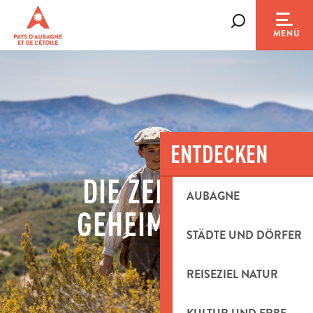
Aller
au
Suche
MENÜ
contenu
principal
ENTDECKEN
DIE ZEIT DER
AUBAGNE
GEHEIMNISSE
STÄDTE UND DÖRFER
REISEZIEL NATUR