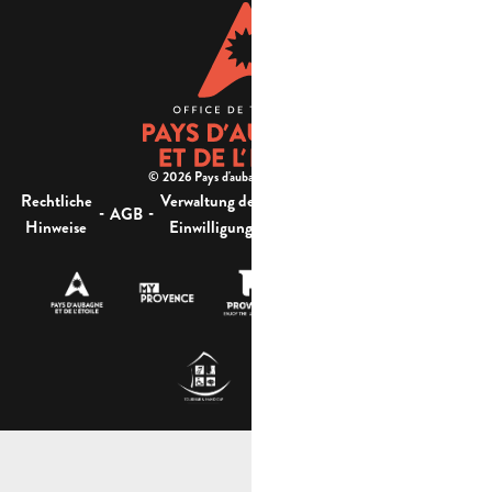
© 2026 Pays d'aubagne et de l'étoile -
Rechtliche
Verwaltung der
Barrierefreiheit:
-
-
-
-
AGB
Sitemap
Hinweise
Einwilligung
nicht konform