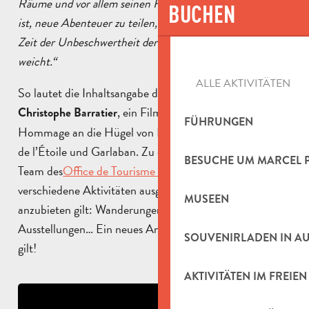
Räume und vor allem seinen Freund Lili, der immer bereit
BUCHEN
ist, neue Abenteuer zu teilen, in einem Alter, in dem die
Zeit der Unbeschwertheit der Zeit der Geheimnisse
weicht.“
ALLE AKTIVITÄTEN
So lautet die Inhaltsangabe des neuen Films von
, ein Film, der eine wunderbare
Christophe Barratier
FÜHRUNGEN
Hommage an die Hügel von Pagnol darstellt: Le Massif
de l’Étoile und Garlaban. Zu diesem Anlass hat das
BESUCHE UM MARCEL 
Team des
Office de Tourisme du Pays d’Aubagne
verschiedene Aktivitäten ausgearbeitet, die es Ihnen
MUSEEN
anzubieten gilt: Wanderungen, Schnitzeljagd,
Ausstellungen… Ein neues Angebot, das es zu entdecken
SOUVENIRLADEN IN A
gilt!
AKTIVITÄTEN IM FREIEN