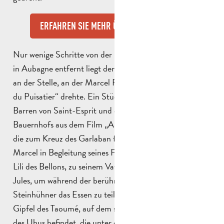
ERFAHREN SIE MEHR ÜBER GARLABAN
Nur wenige Schritte von der Domaine de la Font de Mai
in Aubagne entfernt liegt der „Puits de Raimu“ genau
an der Stelle, an der Marcel Pagnol den Film „La Fille
du Puisatier“ drehte. Ein Stück weiter stößt man auf die
Barren von Saint-Esprit und entdeckt die Ruinen des
Bauernhofs aus dem Film „Angèle“. Auf diesen Wegen,
die zum Kreuz des Garlaban führen, kam der kleine
Marcel in Begleitung seines Freundes aus den Hügeln,
Lili des Bellons, zu seinem Vater und seinem Onkel
Jules, um während der berühmten Jagdpartien auf
Steinhühner das Essen zu teilen. Gegenüber liegt der
Gipfel des Taoumé, auf dem sich die berühmte Höhle
des Uhus befindet, die unter dem Namen „Grotte du