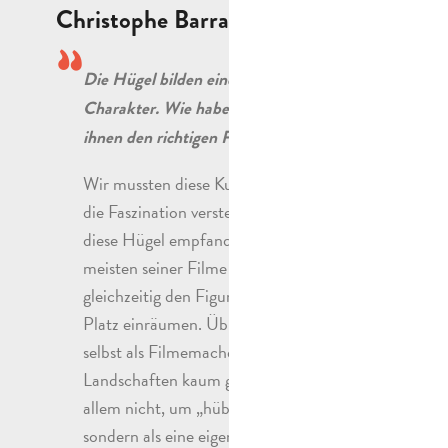
Christophe Barratier
Die Hügel bilden einen eigenen
War 
Charakter. Wie haben Sie es geschafft,
Wie
ihnen den richtigen Platz einzuräumen?
Hel
Weil
Wir mussten diese Kulisse vergrößern,
sehr
die Faszination verstehen, die Pagnol für
tre
diese Hügel empfand, in denen er die
Angs
meisten seiner Filme drehte, und
sich
gleichzeitig den Figuren einen wichtigen
das 
Platz einräumen. Übrigens hat Pagnol
Aug
selbst als Filmemacher diese
Dez
Landschaften kaum gefilmt und vor
ges
allem nicht, um „hübsch auszusehen“,
konn
sondern als eine eigene Welt, in der