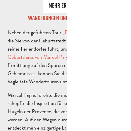
MEHR ERFAHREN
WANDERUNGEN UND AUSSTELLUNGEN
Neben der geführten Tour
„D’Aubagne à La Treille“
,
die Sie von der Geburtsstadt des Autors in die Gassen
seines Feriendorfes führt, und dem
Escape Game im
Geburtshaus von Marcel Pagnol
, einer spannenden
Ermittlung auf den Spuren eines rätselhaften
Geheimnisses, können Sie dieses Jahr auch verschiedene
begleitete Wandertouren unternehmen.
Marcel Pagnol drehte die meisten seiner Filme und
schöpfte die Inspiration für seine Geschichten in den
Hügeln der Provence, die vom
Garlaban
überragt
werden. Auf den Wegen durch diese „Garrigue-Wüste“
entdeckt man einzigartige Landschaften, die nach