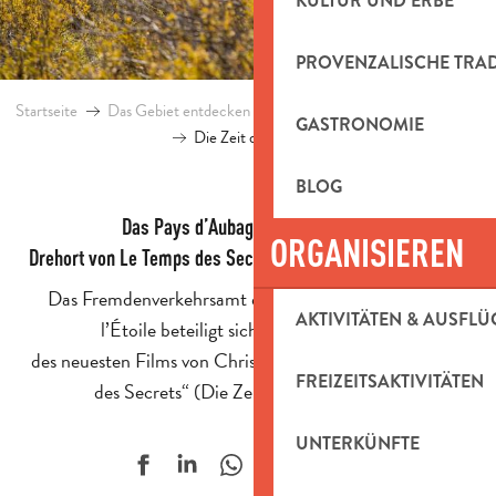
KULTUR UND ERBE
PROVENZALISCHE TRA
Startseite
Das Gebiet entdecken
Kultur und Erbe
Marcel Pagno
GASTRONOMIE
Die Zeit der Geheimnisse
BLOG
Das Pays d’Aubagne et de l’Étoile,
ORGANISIEREN
Drehort von Le Temps des Secrets (Zeit der Geheimnisse)…
Das Fremdenverkehrsamt des Pays d’Aubagne et de
AKTIVITÄTEN & AUSFLÜ
l’Étoile beteiligt sich am Kinostart von
des neuesten Films von Christophe Barratier: „Le Temps
FREIZEITSAKTIVITÄTEN
des Secrets“ (Die Zeit der Geheimnisse)
UNTERKÜNFTE
Ajouter aux f