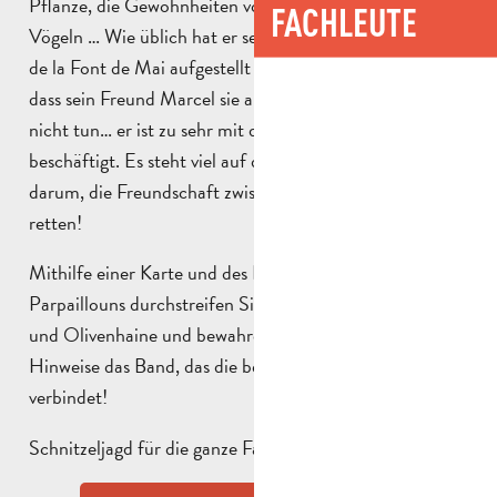
Pflanze, die Gewohnheiten von Hasen und kleinen
FACHLEUTE
Vögeln … Wie üblich hat er seine Fallen in der Domaine
de la Font de Mai aufgestellt und verlässt sich darauf,
dass sein Freund Marcel sie aufhebt. Letzterer wird es
nicht tun… er ist zu sehr mit der schönen Isabelle
beschäftigt. Es steht viel auf dem Spiel, denn es geht
darum, die Freundschaft zwischen Lili und Marcel zu
retten!
Mithilfe einer Karte und des Notizbuchs von Mond des
Parpaillouns durchstreifen Sie Garrigue, Pinienwälder
und Olivenhaine und bewahren Sie anhand der
Hinweise das Band, das die beiden Brüder der Hügel
verbindet!
Schnitzeljagd für die ganze Familie – Kinder ab 6 Jahren