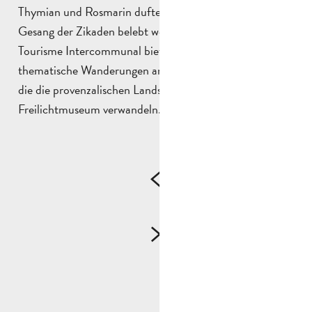
Thymian und Rosmarin duften und im Sommer vom
Gesang der Zikaden belebt werden. Das Office de
Tourisme Intercommunal bietet das ganze Jahr über
thematische Wanderungen an. Zoom auf diese Routen,
die die provenzalischen Landschaften in ein
Freilichtmuseum verwandeln…