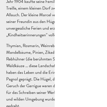
Jahr 1904 kaufte seine Familie die Bastide Neuve in La
Treille, einem kleinen Dorf zwischen Aubagne und
Allauch. Der kleine Marcel verbrachte dort damals mit
seiner Freundin aus den Hügeln, Lili des Bellons,
unvergessliche Ferien und erzählte später in seinen
„Kindheitserinnerungen“ voller Nostalgie davon.
Thymian, Rosmarin, Weinreben, Oliven- und
Mandelbäume, Pinien, Zikaden, Falken, Grasmücken,
Rebhühner (die berühmten Steinhühner), Uhus,
Waldkäuze … diese Landschaften, diese Fauna und Flora
haben das Leben und die Erinnerungen von Marcel
Pagnol geprägt. Die Hügel, der Pinienwald und der
Geruch der Garrigue waren die Hauptinspirationsquelle
für das Schreiben seiner Werke und in dieser natürlichen
und wilden Umgebung wurden viele seiner Filme
gedreht.