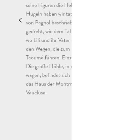
(Lil
seine Figuren die Helden sind. Bei den
(Isa
Hügeln haben wir tatsächlich an den
Marg
von Pagnol beschriebenen Orten
in d
gedreht, wie dem Tal von Passetemps,
ich 
wo Lili und ihr Vater den Weizen mähen,
war 
den Wegen, die zum Garlaban oder zum
Zeit
Taoumé führen. Einzige Ausnahmen:
Stic
Die große Höhle, in die sich die Kinder
in d
wagen, befindet sich in der Ardèche und
pagn
das Haus der Montmajours liegt im
erin
Vaucluse.
Mari
Wurz
hatt
Es w
sein