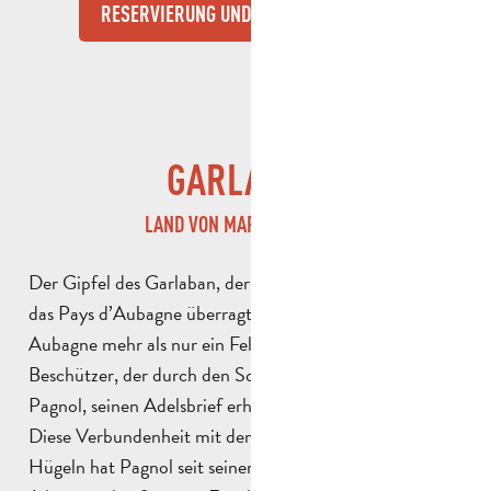
RESERVIERUNG UND MODALITÄTEN
GARLABAN
LAND VON MARCEL PAGNOL
Der Gipfel des Garlaban, der mit seinen 714 m Höhe
das Pays d’Aubagne überragt, ist für die Bewohner von
Aubagne mehr als nur ein Felsen. Er ist ein Wächter, ein
Beschützer, der durch den Sohn des Landes, Marcel
Pagnol, seinen Adelsbrief erhalten hat.
Diese Verbundenheit mit dem Garlaban und seinen
Hügeln hat Pagnol seit seiner frühesten Kindheit. Im