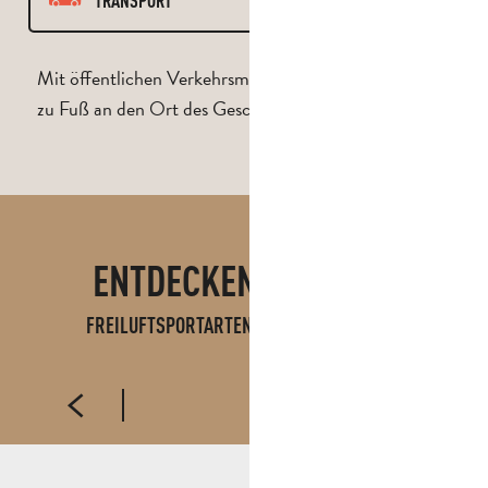
TRANSPORT
PFAD
Mit öffentlichen Verkehrsmitteln, dem Fahrrad oder
zu Fuß an den Ort des Geschehens gelangen.
RESPEKTIEREN
HUND
FEUER
ENTDECKEN SIE AUCH
FREILUFTSPORTARTEN IN PAYS D'AUBAGNE
TRAIL