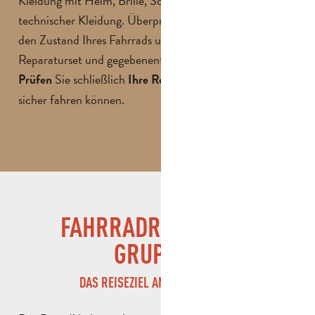
Kleidung mit Helm, Brille, Sonnenschutz und
technischer Kleidung. Überprüfen Sie vor der Abreise
den Zustand Ihres Fahrrads und nehmen Sie ein
Reparaturset und gegebenenfalls eine Beleuchtung mit.
Sie schließlich
, damit Sie
Prüfen
Ihre Route im Voraus
sicher fahren können.
FAHRRADREISEN FÜR
GRUPPEN
DAS REISEZIEL ANDERS ERLEBEN