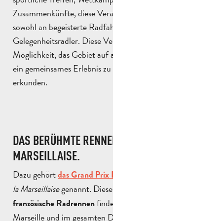
Zusammenkünfte, diese Veranstaltungen richten sich
sowohl an begeisterte Radfahrer als auch an
Gelegenheitsradler. Diese Veranstaltungen bieten die
Möglichkeit, das Gebiet auf andere Weise zu entdecken,
ein gemeinsames Erlebnis zu teilen und neue Routen zu
erkunden.
DAS BERÜHMTE RENNEN GRAND PRIX LA
MARSEILLAISE.
Dazu gehört
, auch
GP
das Grand Prix La Marseillaise
la Marseillaise
genannt. Dieses
symbolträchtige
findet jedes Jahr im
in
französische Radrennen
Februar
Marseille und im gesamten Departement Bouches-du-