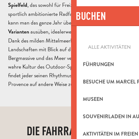
, das sowohl für Freizeitradler als auch für
Spielfeld
BUCHEN
sportlich ambitionierte Radfahrer zugänglich ist. Hier
kann man das ganze Jahr über
Radfahren und alle seine
ausüben, idealerweise von September bis Juni.
Varianten
Dank des milden Mittelmeerklimas, der offenen
ALLE AKTIVITÄTEN
Landschaften mit Blick auf die umliegenden
Bergmassive und das Meer verkörpert das Gebiet eine
FÜHRUNGEN
wahre Kultur des Outdoor-Sports. Rund um Aubagne
findet jeder seinen Rhythmus und seine Route, um die
BESUCHE UM MARCEL 
Provence auf andere Weise zu entdecken.
MUSEEN
SOUVENIRLADEN IN A
DIE FAHRRADROUTEN
AKTIVITÄTEN IM FREIEN