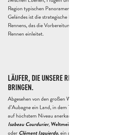
Region typischen Panoramen verlaufen. Die Vielfalt des
Geländes ist die strategische Herausforderung dieses
Rennens, das die Vorbereitung auf die kommenden
Rennen einleitet.
LÄUFER, DIE UNSERE REGION ZUM STRAHLEN
BRINGEN.
Abgesehen von den großen Wettkämpfen ist das Pays
d’Aubagne ein Land, in dem Talente heranwachsen, die
auf höchstem Niveau anerkannt werden. Athleten wie
,
,
Isabeau Courdurier
Weltmeisterin im Enduro-Rennen
oder
, ein aus Aubagne stammender
Clément Izquierdo