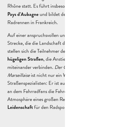
Rhône statt. Es führt insbesondere durch das
Gebiet des
und bildet den Auftakt zu den
Pays d’Aubagne
Radrennen in Frankreich.
Auf einer anspruchsvollen und abwechslungsreichen
Strecke, die die Landschaft der Provence hervorhebt,
stellen sich die Teilnehmer den für die Region typischen
, die Anstiege und hügelige Abfahrten
hügeligen Straßen
miteinander verbinden.
Der Grand Prix Cycliste La
Marseillaise
ist nicht nur ein Wettkampf für
Straßenspezialisten: Er ist auch
,
ein beliebter Treffpunkt
an dem Fahrradfans die Fahrer anfeuern, die
Atmosphäre eines großen Rennens erleben und die
für den Radsport feiern können.
Leidenschaft