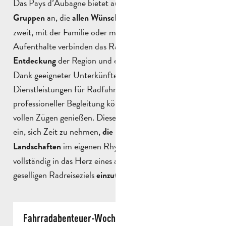
Das Pays d’Aubagne bietet auch
Radtouren für
an, die
gerecht werden. Ob zu
Gruppen
allen Wünschen
zweit, mit der Familie oder mit Freunden, diese
Aufenthalte verbinden das Radfahren mit der
der Region und entspannenden Momenten.
Entdeckung
Dank geeigneter Unterkünfte, spezieller
Dienstleistungen für Radfahrer, Fahrradverleih und
professioneller Begleitung können Sie das Erlebnis in
vollen Zügen genießen. Diese Aufenthalte laden dazu
ein, sich Zeit zu nehmen,
provenzalischen
die
im eigenen Rhythmus zu
und
Landschaften
erkunden
vollständig in das Herz eines authentischen und
geselligen Radreiseziels
.
einzutauchen
Fahrradabenteuer-Wochenende in der Provence
Ab