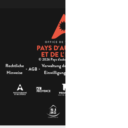
© 2026 Pays d'aubagne et de l'étoile -
Rechtliche
Verwaltung der
Barrierefreiheit:
-
-
-
-
AGB
Sitemap
Hinweise
Einwilligung
nicht konform