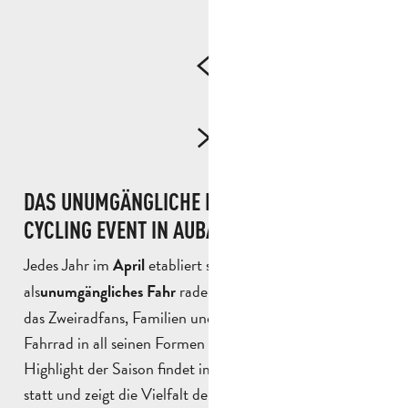
DAS UNUMGÄNGLICHE EREIGNIS: THE
CYCLING EVENT IN AUBAGNE
Jedes Jahr im
etabliert sich
April
The Cycling Event
als
radereignis im Pays d’Aubagne,
unumgängliches Fahr
das Zweiradfans, Familien und Sportler rund um das
Fahrrad in all seinen Formen zusammenbringt. Dieses
Highlight der Saison findet im Herzen von Aubagne
statt und zeigt die Vielfalt der Radsportarten:
Rennrad,