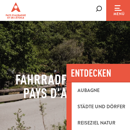
Aller
au
Suche
MENÜ
contenu
principal
ENTDECKEN
FAHRRADFAHREN IM
PAYS D'AUBAGNE
AUBAGNE
STÄDTE UND DÖRFER
REISEZIEL NATUR