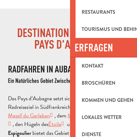
RESTAURANTS
TOURISMUS UND BEH
DESTINATION FAHRRAD IN
PAYS D'AUBAGNE
ERFRAGEN
KONTAKT
RADFAHREN IN AUBAGNE
Ein Natürliches Gebiet Zwischen Hügeln Und Mittelmeer
BROSCHÜREN
Das Pays d’Aubagne setzt sich als unumgängliches
KOMMEN UND GEHEN
Radreiseziel in Südfrankreich durch. Zwischen dem
Massif du Garlaban
, dem
Massif de la Sainte-Baume
LOKALES WETTER
, den Hügeln des
Étoile
und dem
l‘
Col de
bietet das Gebiet
Espigoulier
ein abwechslungsreiches
DIENSTE