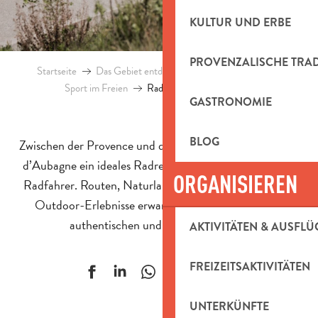
KULTUR UND ERBE
PROVENZALISCHE TRA
Startseite
Das Gebiet entdecken
Natürliches Erbe
Sport im Freien
Radfahren im Pays d’Aubagne
GASTRONOMIE
BLOG
Zwischen der Provence und dem Mittelmeer ist das Pays
d’Aubagne ein ideales Radreiseziel für abenteuerlustige
ORGANISIEREN
Radfahrer. Routen, Naturlandschaften, Radreisen und
Outdoor-Erlebnisse erwarten Sie im Herzen einer
authentischen und sonnigen Region.
AKTIVITÄTEN & AUSFLÜ
FREIZEITSAKTIVITÄTEN
Ajouter aux f
UNTERKÜNFTE