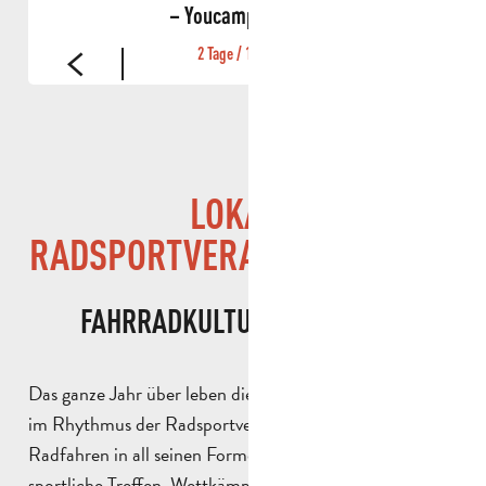
135
€
– Youcamp Village
2 Tage / 1 Nacht
LOKALE
RADSPORTVERANSTALTUNGEN
FAHRRADKULTUR IN AUBAGNE
Das ganze Jahr über leben die Gemeinden der Region
im Rhythmus der Radsportveranstaltungen, die das
Radfahren in all seinen Formen aufwerten. Ob
sportliche Treffen, Wettkämpfe oder gesellige