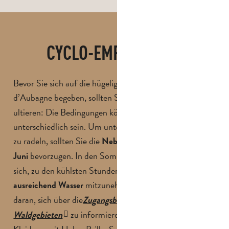
CYCLO-EMPFEHLUNG
Bevor Sie sich auf die hügeligen Straßen des Pays
d’Aubagne begeben, sollten Sie
den Wetterbericht kons
ultieren: Die Bedingungen können je nach Jahreszeit
unterschiedlich sein. Um unter den besten Bedingungen
zu radeln, sollten Sie die
Nebensaison von September bis
bevorzugen. In den Sommermonaten empfiehlt es
Juni
sich, zu den kühlsten Stunden auszusteigen und
mitzunehmen. Denken Sie auch
ausreichend Wasser
daran, sich über die
Zugangsbedingungen zu den
zu informieren. Tragen Sie geeignete
Waldgebieten