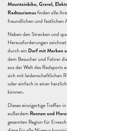
Mountainbike, Gravel, Elektrofahrrad und
finden alle ihren Platz in einer
Radtourismus
freundlichen und festlichen Atmosphäre.
Neben den Strecken und sportlichen
Herausforderungen zeichnet sich The Cycling Event
durch ein
aus, in
Dorf mit Marken und Animationen
dem Besucher und Fahrer die neuesten Innovationen
aus der Welt des Radsports entdecken, Material testen,
sich mit leidenschaftlichen Radfahrern austauschen
oder einfach in einer herzlichen Atmosphäre flanieren
können.
Dieses einzigartige Treffen in der Provence beleuchtet
außerdem
in der
Rennen und Herausforderungen
gesamten Region für Erwachsene und junge Fahrer. Für
diese für alle Niveaus konzipierten Wettkämpfe müssen