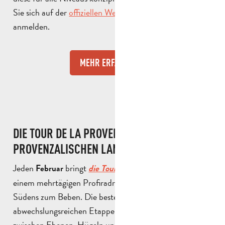
Sie sich auf der
offiziellen Website der Veranstaltung
anmelden.
MEHR ERFAHREN
DIE TOUR DE LA PROVENCE, IM HERZEN DER
PROVENZALISCHEN LANDSCHAFT
Jeden
bringt
mit
Februar
die Tour de La Provence
einem mehrtägigen Profiradrennen die Straßen des
Südens zum Beben. Die besten Fahrer treten auf
abwechslungsreichen Etappen gegeneinander an, die
zwischen Ebenen, Hügeln und spektakulären, für die