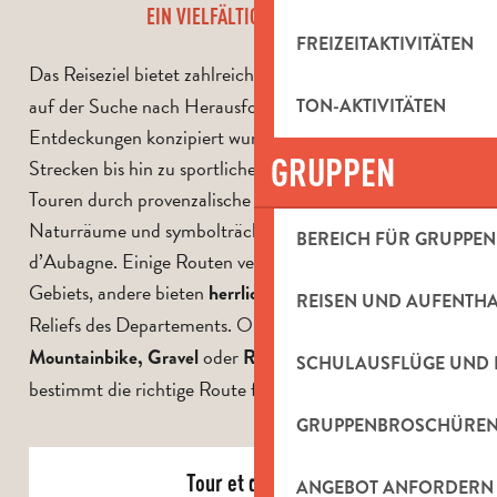
EIN VIELFÄLTIGES ANGEBOT
FREIZEITAKTIVITÄTEN
Das Reiseziel bietet zahlreiche
, die für Sportler
Radwege
auf der Suche nach Herausforderungen und
TON-AKTIVITÄTEN
Entdeckungen konzipiert wurden. Von kurvenreichen
GRUPPEN
Strecken bis hin zu sportlichen Rundkursen führen die
Touren durch provenzalische Dörfer, geschützte
Naturräume und symbolträchtige Panoramen des Pays
BEREICH FÜR GRUPPEN
d’Aubagne. Einige Routen verbinden die Gemeinden des
Gebiets, andere bieten
auf die
herrliche Ausblicke
REISEN UND AUFENTH
Reliefs des Departements. Ob Mountainbike
,
oder
– hier finden Sie
Mountainbike, Gravel
Rennrad
SCHULAUSFLÜGE UND 
bestimmt die richtige Route für sich!
GRUPPENBROSCHÜRE
Tour et détours
ANGEBOT ANFORDERN