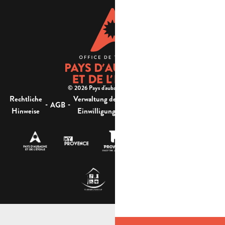
© 2026 Pays d'aubagne et de l'étoile -
Rechtliche
Verwaltung der
Barrierefreiheit:
-
-
-
-
AGB
Sitemap
Hinweise
Einwilligung
nicht konform