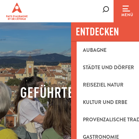
Aller
au
Suche
MENÜ
contenu
principal
ENTDECKEN
AUBAGNE
STÄDTE UND DÖRFER
REISEZIEL NATUR
GEFÜHRTE TOUREN
KULTUR UND ERBE
PROVENZALISCHE TRA
GASTRONOMIE