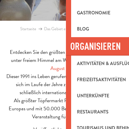
GASTRONOMIE
Startseite
Das Gebiet entdecken
BLOG
Blog
Argilla
ORGANISIEREN
Entdecken Sie den größten Keramikmarkt Frankreichs
unter freiem Himmel am Wochenende des
9. und 10.
AKTIVITÄTEN & AUSFLÜ
August 2025
!
Dieser 1991 ins Leben gerufene regionale Töpfermarkt hat
FREIZEITSAKTIVITÄTEN
sich im Laufe der Jahre zu einem nationalen und
schließlich internationalen Markt entwickelt.
UNTERKÜNFTE
Als größter Töpfermarkt Frankreichs, fünftgrößter
Europas und mit 50.000 Besuchern ist er die führende
RESTAURANTS
Veranstaltung für Keramikkunst.
TOURISMUS UND BEH