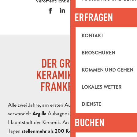
Veröffentlicht am 15 Mai 2019
ERFRAGEN
KONTAKT
BROSCHÜREN
DER GRÖSSTE K
KOMMEN UND GEHEN
ERAMIKMARKT F
RANKREICHS
LOKALES WETTER
Alle zwei Jahre, am ersten Augustwochenende,
DIENSTE
verwandelt
Aubagne in die internationale
Argilla
BUCHEN
Hauptstadt der Keramik. An zwei außergewöhnlichen
Tagen
aus ganz
stellen
mehr als 200 Keramikhandwerker