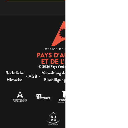
© 2026 Pays d'aubagne et de l'étoile -
Rechtliche
Verwaltung der
Barrierefreiheit:
-
-
-
-
AGB
Sitemap
Hinweise
Einwilligung
nicht konform