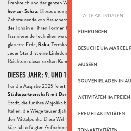
Frankreich und der ganzen Welt
ihr einzigartiges Know-
. Dieses unumgängliche Ereignis zieht
how zur Schau
ALLE AKTIVITÄTEN
Zehntausende von Besuchern an, die sich für die Kunst
des Tons in all ihren Formen begeistern. Verschiedene
FÜHRUNGEN
faszinierende Techniken werden zu sehen sein:
,
Steingut
glasierte Erde,
, Terrakotta, Steinzeug,
…
Raku
Porzellan
BESUCHE UM MARCEL 
Jeder Stand ist eine Einladung, die Vielfalt und den
Reichtum dieser uralten Kunst zu entdecken.
MUSEEN
DIESES JAHR: 9. UND 10. AUGUST 2025
SOUVENIRLADEN IN A
Für die Ausgabe 2025 feiert Argilla seine
, einer italienischen
Städtepartnerschaft mit Deruta
AKTIVITÄTEN IM FREIEN
Stadt, die für ihre Majolika berühmt ist, und stellt
Italien, die Wiege tausendjähriger Keramiktraditionen, in
FREIZEITAKTIVITÄTEN
den Mittelpunkt. Diese Wahl steht im Einklang mit der
kürzlich erfolgten Aufnahme in das Label der
TON-AKTIVITÄTEN