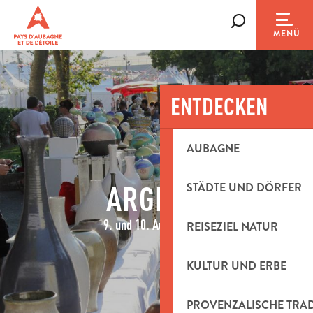
Aller
au
Suche
MENÜ
contenu
principal
ENTDECKEN
AUBAGNE
ARGILLA
STÄDTE UND DÖRFER
9. und 10. August 2025
REISEZIEL NATUR
KULTUR UND ERBE
PROVENZALISCHE TRA