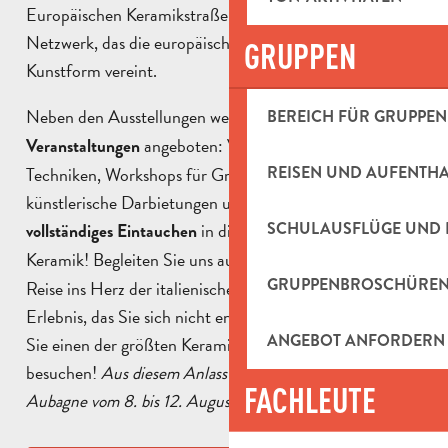
Europäischen Keramikstraße, einem prestigeträchtigen
Netzwerk, das die europäischen Hochburgen dieser
GRUPPEN
Kunstform vereint.
Neben den Ausstellungen werden
zahlreiche festliche
BEREICH FÜR GRUPPEN
angeboten: Vorführungen von
Veranstaltungen
Techniken, Workshops für Groß und Klein, Vorträge,
REISEN UND AUFENTH
künstlerische Darbietungen und vieles mehr. Ein
in die faszinierende Welt der
SCHULAUSFLÜGE UND 
vollständiges Eintauchen
Keramik! Begleiten Sie uns auf der
auf eine
Argilla 2025
GRUPPENBROSCHÜRE
Reise ins Herz der italienischen Kunst und Kultur. Ein
Erlebnis, das Sie sich nicht entgehen lassen sollten, wenn
ANGEBOT ANFORDERN
Sie einen der größten Keramikmärkte Europas
besuchen!
Aus diesem Anlass wird der kleine Zug von
FACHLEUTE
Aubagne vom 8. bis 12. August nicht fahren.