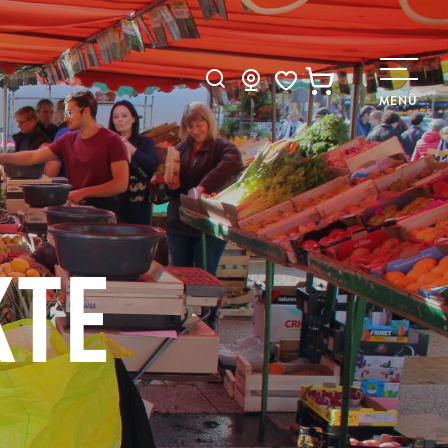
Suche
MENÜ
Voir les favoris
TE