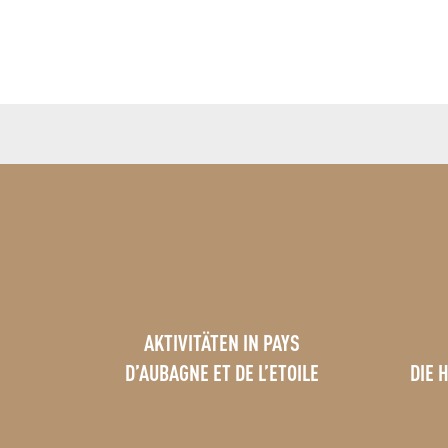
Marché de Cuges les Pins
Marché des Primeurs
Marché d'Auriol
Le grand marché d'Aubagne
Marché de la Bouilladisse
Les Halles Gourmandes au Château de la Roque Forcade
AKTIVITÄTEN IN PAYS
D’AUBAGNE ET DE L’ETOILE
DIE 