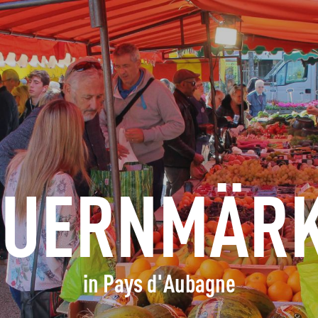
ERFRAGEN
BUCHEN
GRUPPEN
FACHLEUTE
AUERNMÄRK
DE
in Pays d'Aubagne