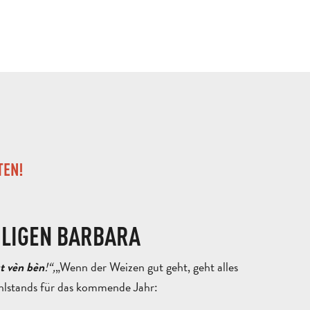
TEN!
ILIGEN BARBARA
!“,
„Wenn der Weizen gut geht, geht alles
t vèn bèn
hlstands für das kommende Jahr: