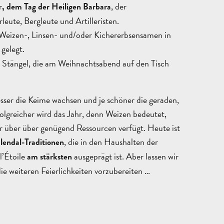
r
, der
, dem Tag der Heiligen Barbara
eute, Bergleute und Artilleristen.
Weizen-, Linsen- und/oder Kichererbsensamen in
gelegt.
 Stängel, die am Weihnachtsabend auf den Tisch
ALLE
besser die Keime wachsen und je schöner die geraden,
AKTIVITÄTEN
BEREICH FÜR GRUPPEN
folgreicher wird das Jahr, denn Weizen bedeutet,
hr über über genügend Ressourcen verfügt. Heute ist
, die in den Haushalten der
lendal-Traditionen
l’Étoile
ausgeprägt ist. Aber lassen wir
am stärksten
ie weiteren Feierlichkeiten vorzubereiten …