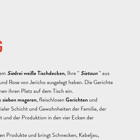
G
REISEN
UND
dem
, Ihre “
“ aus
Sie
drei weiße Tischdecken
Sietoun
AUFENTHALTE
SCHULAUSFLÜGE
nd Rose von Jericho ausgelegt haben. Die Gerichte
FÜR
UND
n ihren Platz auf dem Tisch ein.
ERWACHSENE
KLASSENFAHRT
GRUP
us
, fleischlosen
und
sieben mageren
Gerichten
zialer Schicht und Gewohnheiten der Familie, der
 und der Produktion in den vier Ecken der
en Produkte und bringt Schnecken, Kabeljau,