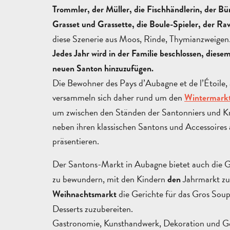
Trommler, der Müller, die Fischhändlerin, der Bü
Grasset und Grassette, die Boule-Spieler, der Rav
diese Szenerie aus Moos, Rinde, Thymianzweige
Jedes Jahr wird in der Familie beschlossen, diese
neuen Santon hinzuzufügen.
Die Bewohner des Pays d’Aubagne et de l’Étoile,
versammeln sich daher rund um den
Wintermarkt
um zwischen den Ständen der Santonniers und Kre
neben ihren klassischen Santons und Accessoires
präsentieren.
Der Santons-Markt in Aubagne bietet auch die G
zu bewundern, mit den Kindern
Jahrmarkt z
den
die Gerichte für das Gros Soup
Weihnachtsmarkt
Desserts zuzubereiten.
Gastronomie, Kunsthandwerk, Dekoration und Ge