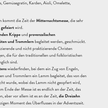
e, Gemüsegratin, Karden, Aioli, Omelette,
 kommt die Zeit der
, die sehr
Mitternachtsmesse
wird.
 gefeiert
und
enden Krippe
provenzalischen
begleitet werden, geschmückt.
öten und Trommlern
zierende und nicht praktizierende Christen
, die für den traditionellen und folkloristischen
lich sind.
wiederfinden, bei dem ein Zug von Engeln,
tens
en und Trommlern ein Lamm begleitet, das von den
cht wurde, wobei das Lamm nicht geopfert wird,
m Ende der Messe ist es endlich an der Zeit, das
n, aber vor allem ist es an der Zeit,
die Dreizehn
ANGEBOT
nzigen Moment des Überflusses in der Adventszeit.
ANFORDERN