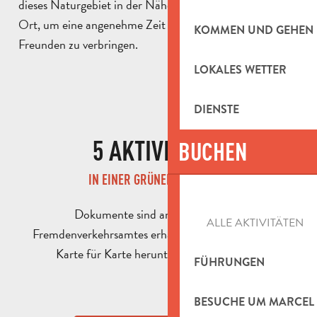
dieses Naturgebiet in der Nähe von Aubagne ein idealer
Ort, um eine angenehme Zeit mit der Familie oder mit
KOMMEN UND GEHEN
Freunden zu verbringen.
LOKALES WETTER
DIENSTE
5 AKTIVITÄTEN
BUCHEN
IN EINER GRÜNEN UMGEBUNG
Dokumente sind am Empfang des
ALLE AKTIVITÄTEN
Fremdenverkehrsamtes erhältlich oder können hier
Karte für Karte heruntergeladen werden :
FÜHRUNGEN
BESUCHE UM MARCEL