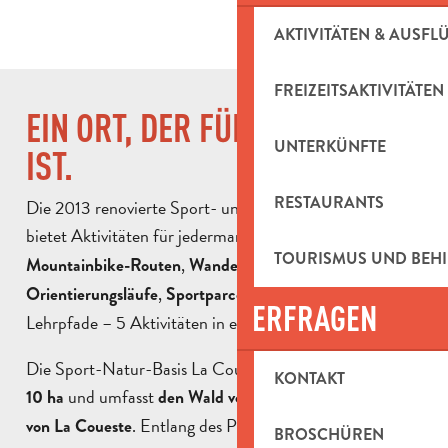
AKTIVITÄTEN & AUSFL
FREIZEITSAKTIVITÄTEN
EIN ORT, DER FÜR ALLE OFFEN
UNTERKÜNFTE
IST.
RESTAURANTS
Die 2013 renovierte Sport- und Naturbasis La Coueste
bietet Aktivitäten für jedermann, auch für
.
Familien
TOURISMUS UND BEH
,
,
Mountainbike-Routen
Wanderungen
,
oder
Orientierungsläufe
Sportparcours
botanische
ERFRAGEN
Lehrpfade – 5 Aktivitäten in einer grünen Umgebung.
Die Sport-Natur-Basis La Coueste erstreckt sich über
KONTAKT
und umfasst
und
10 ha
den Wald von Espalères
den Park
. Entlang des Plateaus von
ist
von La Coueste
Languillard
BROSCHÜREN