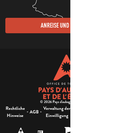
ANREISE UND KONTAKTE
© 2026 Pays d'aubagne et de l'étoile -
Rechtliche
Verwaltung der
Barrierefreiheit:
-
-
-
-
AGB
Sitemap
Hinweise
Einwilligung
nicht konform