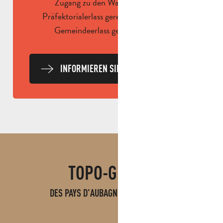
Zugang zu den Waldgebieten per
Präfektorialerlass geregelt und kann per
Gemeindeerlass geregelt werden.
INFORMIEREN SIE SICH JEDEN TAG
TOPO-GUIDES
TOPO GARLABAN
DES PAYS D'AUBAGNE ET DE L'ÉTOILE
LESEN SIE MEHR