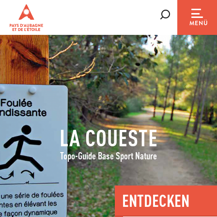
Aller
au
Suche
MENÜ
contenu
principal
LA COUESTE
Topo-Guide Base Sport Nature
ENTDECKEN