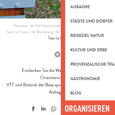
AUBAGNE
STÄDTE UND DÖRFER
Startseite
Das Gebiet entdecken
Natürliches Erbe
Sport im Freien
Wanderung
Wanderrouten
Topo-Guides
REISEZIEL NATUR
Topo La Coueste
KULTUR UND ERBE
PROVENZALISCHE TRA
Entdecken Sie die Wander-, Sport- und
Orientierungswege,
GASTRONOMIE
VTT und Botanik der Base sport-nature de la Coueste, in
Aubagne.
BLOG
ORGANISIEREN
Ajouter aux f