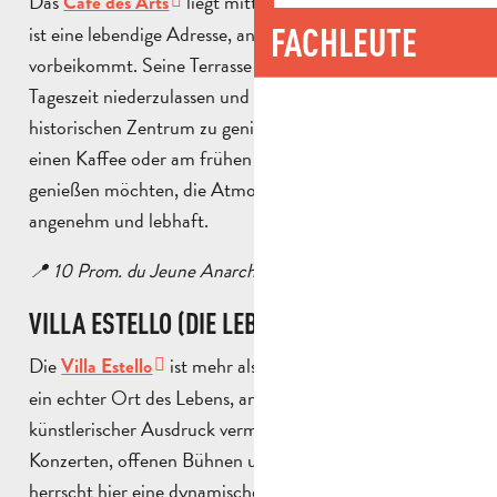
Das
liegt mitten im Stadtzentrum und
Café des Arts
ist eine lebendige Adresse, an der man nicht
FACHLEUTE
vorbeikommt. Seine Terrasse ist ideal, um sich zu jeder
Tageszeit niederzulassen und das bunte Treiben im
historischen Zentrum zu genießen. Ob Sie tagsüber
einen Kaffee oder am frühen Abend einen Drink
genießen möchten, die Atmosphäre ist immer
angenehm und lebhaft.
📍 10 Prom. du Jeune Anarcharsis, 13400 Aubagne.
VILLA ESTELLO (DIE LEBENDIGE ADRESSE)
Die
ist mehr als nur eine Weinbar: Sie ist
Villa Estello
ein echter Ort des Lebens, an dem sich Weinproben und
künstlerischer Ausdruck vermischen. Zwischen
Konzerten, offenen Bühnen und Veranstaltungen
herrscht hier eine dynamische und herzliche