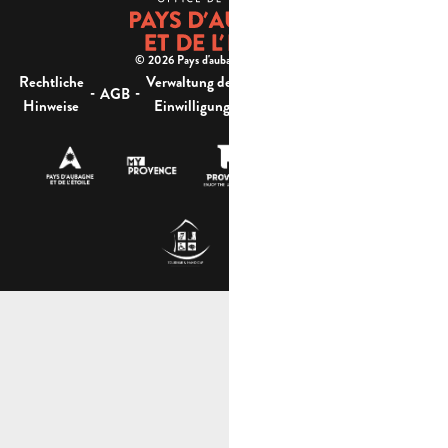
© 2026 Pays d'aubagne et de l'étoile -
Rechtliche
Verwaltung der
Barrierefreiheit:
-
-
-
-
AGB
Sitemap
Hinweise
Einwilligung
nicht konform