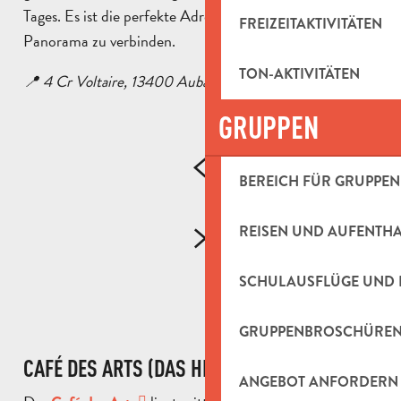
Tages. Es ist die perfekte Adresse, um Entspannung und
FREIZEITAKTIVITÄTEN
Panorama zu verbinden.
TON-AKTIVITÄTEN
📍 4 Cr Voltaire, 13400 Aubagne
GRUPPEN
BEREICH FÜR GRUPPEN
REISEN UND AUFENTH
SCHULAUSFLÜGE UND 
GRUPPENBROSCHÜRE
CAFÉ DES ARTS (DAS HERZ VON AUBAGNE)
ANGEBOT ANFORDERN