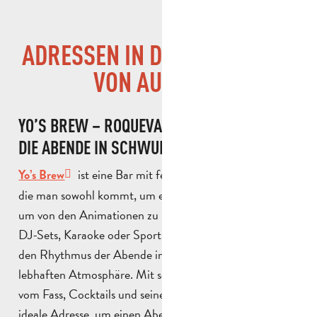
ADRESSEN IN DER UMGEBUNG
VON AUBAGNE
YO’S BREW – ROQUEVAIRE (DIE KNEIPE, DIE
DIE ABENDE IN SCHWUNG BRINGT)
ist eine Bar mit festlicher Atmosphäre, in
Yo’s Brew
die man sowohl kommt, um etwas zu trinken, als auch
um von den Animationen zu profitieren. Live-Konzerte,
DJ-Sets, Karaoke oder Sportübertragungen bestimmen
den Rhythmus der Abende in einer freundlichen und
lebhaften Atmosphäre. Mit seinen zahlreichen Bieren
vom Fass, Cocktails und seinem Spielbereich ist es eine
ideale Adresse, um einen Abend mit Freunden in einer