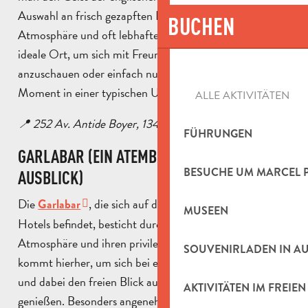
Auswahl an frisch gezapften Bieren, einer geselligen
BUCHEN
Atmosphäre und oft lebhaften Abenden. Dies ist der
ideale Ort, um sich mit Freunden zu treffen, ein Spiel
anzuschauen oder einfach nur einen gemütlichen
Moment in einer typischen Umgebung zu genießen.
ALLE AKTIVITÄTEN
📍 252 Av. Antide Boyer, 13400 Aubagne
FÜHRUNGEN
GARLABAR (EIN ATEMBERAUBENDER
BESUCHE UM MARCEL 
AUSBLICK)
Die
, die sich auf dem Rooftop des Linko-
Garlabar
MUSEEN
Hotels befindet, besticht durch ihre friedliche
Atmosphäre und ihren privilegierten Rahmen. Man
SOUVENIRLADEN IN A
kommt hierher, um sich bei einem Drink zu entspannen
und dabei den freien Blick auf das Garlaban-Massiv zu
AKTIVITÄTEN IM FREIEN
genießen. Besonders angenehm ist es am Ende des