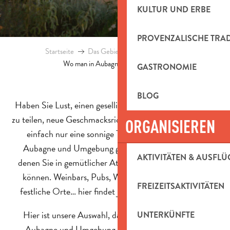
KULTUR UND ERBE
PROVENZALISCHE TRA
Startseite
Das Gebiet entdecken
Blog
Wo man in Aubagne etwas trinken kann
GASTRONOMIE
BLOG
Haben Sie Lust, einen geselligen Moment mit Freunden
zu teilen, neue Geschmacksrichtungen zu entdecken oder
ORGANISIEREN
einfach nur eine sonnige Terrasse zu genießen? In
Aubagne und Umgebung gibt es unzählige Orte, an
AKTIVITÄTEN & AUSFLÜ
denen Sie in gemütlicher Atmosphäre ein Glas trinken
können. Weinbars, Pubs, Weinkeller, atypische oder
FREIZEITSAKTIVITÄTEN
festliche Orte… hier findet jeder seine ideale Adresse.
Hier ist unsere Auswahl, damit Sie wissen, wo Sie in
UNTERKÜNFTE
Aubagne und Umgebung ein Glas trinken können.