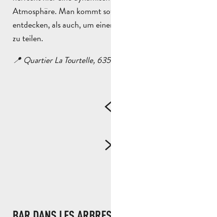
Atmosphäre. Man kommt sowohl, um gute Weine zu
entdecken, als auch, um einen musikalischen Moment
zu teilen.
📍 Quartier La Tourtelle, 635 D8N, 13400 Aubagne
BAR DANS LES ARBRES (DIE KLAMMER DER