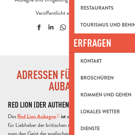
RESTAURANTS
Veröffentlicht am 2 Mai 2026
TOURISMUS UND BEH
Ajouter aux f
ERFRAGEN
KONTAKT
ADRESSEN FÜR DRINKS IN
BROSCHÜREN
AUBAGNE
KOMMEN UND GEHEN
RED LION (DER AUTHENTISCHE PUB)
LOKALES WETTER
Das
eine unumgängliche Adresse
Red Lion Aubagne
ist
für Liebhaber der britischen Atmosphäre. Hier findet
DIENSTE
man den Geist der englischen Pubs mit einer schönen