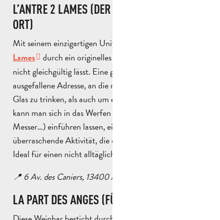
L’ANTRE 2 LAMES (DER UNGEWÖHNLICHE
ORT)
Mit seinem einzigartigen Universum hebt sich
L’Antre 2
durch ein originelles Ambiente ab, das einen
Lames
nicht gleichgültig lässt. Eine gemütliche und
ausgefallene Adresse, an die man sowohl kommt, um ein
Glas zu trinken, als auch um etwas zu erleben. Vor Ort
kann man sich in das Werfen von Klingen (Äxte,
Messer…) einführen lassen, eine spielerische und
überraschende Aktivität, die den Unterschied ausmacht.
Ideal für einen nicht alltäglichen Ausflug mit Freunden.
📍 6 Av. des Caniers, 13400 Aubagne
LA PART DES ANGES (FÜR WEINLIEBHABER)
Diese Weinbar besticht durch ihre pointierte Auswahl