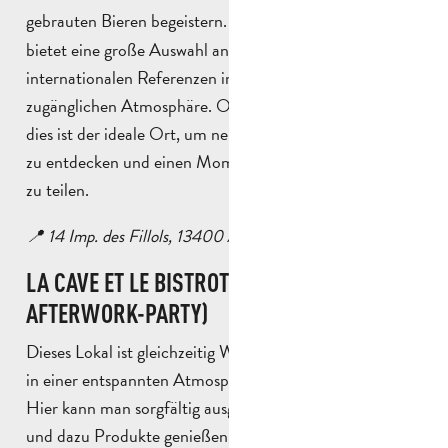
gebrauten Bieren begeistern.
La Route des Bières
bietet eine große Auswahl an lokalen und
internationalen Referenzen in einer freundlichen und
zugänglichen Atmosphäre. Ob Kenner oder Neugieriger,
dies ist der ideale Ort, um neue Geschmacksrichtungen
zu entdecken und einen Moment unter Bierliebhabern
zu teilen.
📍 14 Imp. des Fillols, 13400 Aubagne
LA CAVE ET LE BISTROT (DIE IDEALE
AFTERWORK-PARTY)
Dieses Lokal ist gleichzeitig Weinkeller und Bar und lädt
in einer entspannten Atmosphäre zum Entdecken ein.
Hier kann man sorgfältig ausgewählte Weine verkosten
und dazu Produkte genießen, die man mit anderen