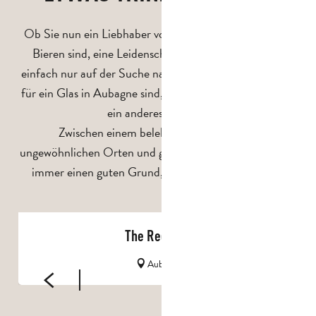
Ob Sie nun ein Liebhaber von handwerklich gebrauten
Bieren sind, eine Leidenschaft für Wein haben oder
einfach nur auf der Suche nach einem gemütlichen Ort
für ein Glas in Aubagne sind, diese Adressen bieten jede
ein anderes Erlebnis.
Zwischen einem belebten Stadtzentrum,
ungewöhnlichen Orten und gemütlichen Lokalen gibt es
immer einen guten Grund, in Aubagne auszugehen.
The Red Lion
Aubagne