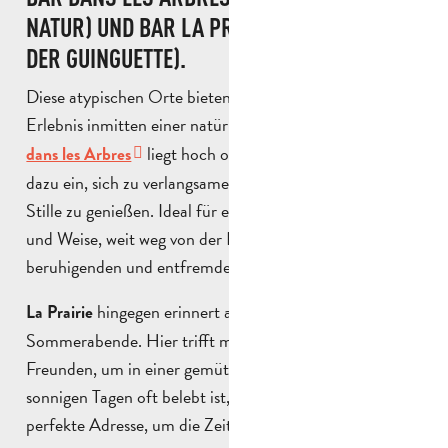
NATUR) UND BAR LA PRAIRIE (DER GEIST
DER GUINGUETTE).
Diese atypischen Orte bieten ein außergewöhnliches
Erlebnis inmitten einer natürlichen Umgebung. Die
Bar
liegt hoch oben im Grünen und lädt
dans les Arbres
dazu ein, sich zu verlangsamen und einen Moment der
Stille zu genießen. Ideal für einen Drink auf andere Art
und Weise, weit weg von der Hektik, in einer
beruhigenden und entfremdenden Atmosphäre.
hingegen erinnert an entspannte und gesellige
La Prairie
Sommerabende. Hier trifft man sich leicht mit
Freunden, um in einer gemütlichen Atmosphäre, die an
sonnigen Tagen oft belebt ist, ein Glas zu trinken. Eine
perfekte Adresse, um die Zeit im Freien zu genießen.