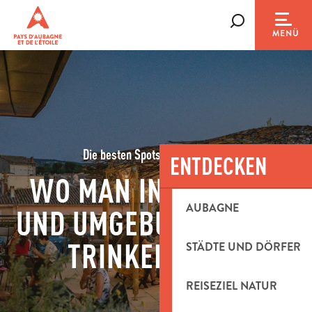
Aller
au
Suche
MENÜ
contenu
principal
Die besten Spots zum Anstoßen
ENTDECKEN
WO MAN IN AUBAGNE
AUBAGNE
UND UMGEBUNG ETWAS
TRINKEN KANN
STÄDTE UND DÖRFER
REISEZIEL NATUR