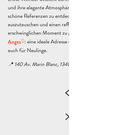
und ihre elegante Atmosphäre. Man kommt hierher, um
schöne Referenzen zu entdecken, sich über Wein
auszutauschen und einen raffinierten, aber
erschwinglichen Moment zu genießen.
La Part des
: eine ideale Adresse sowohl für Weinkenner als
Anges
auch für Neulinge.
📍 140 Av. Marin Blanc, 13400 Aubagne