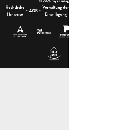
© 2026 Pays d'aubagne et de l'étoile -
Rechtliche
Verwaltung der
Barrierefreiheit:
-
-
-
-
AGB
Sitemap
Hinweise
Einwilligung
nicht konform