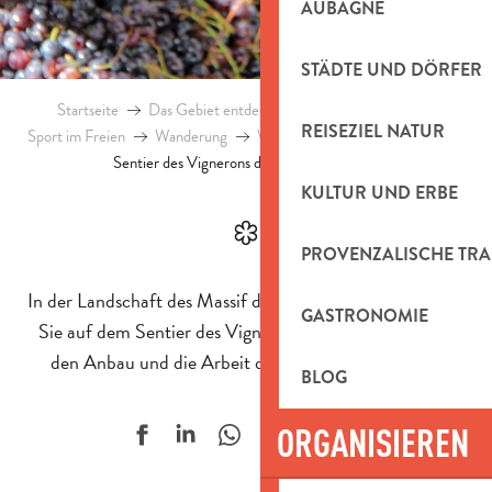
AUBAGNE
STÄDTE UND DÖRFER
Startseite
Das Gebiet entdecken
Natürliches Erbe
REISEZIEL NATUR
Sport im Freien
Wanderung
Wanderrouten
Topo-Guides
Sentier des Vignerons d’Auriol (Weinlehrpfad)
KULTUR UND ERBE
PROVENZALISCHE TRA
In der Landschaft des Massif de la Sainte-Baume können
GASTRONOMIE
Sie auf dem Sentier des Vignerons d’Auriol mehr über
den Anbau und die Arbeit der Weinreben erfahren.
BLOG
Ajouter aux f
ORGANISIEREN