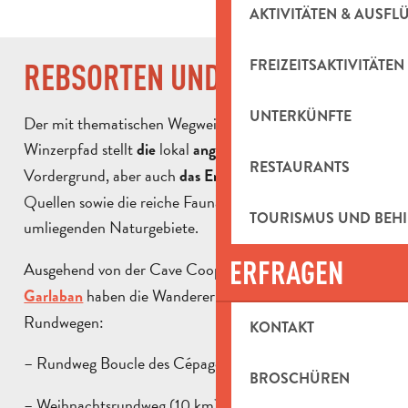
AKTIVITÄTEN & AUSFL
FREIZEITSAKTIVITÄTEN
REBSORTEN UND KULTURERBE
UNTERKÜNFTE
Der mit thematischen Wegweisern markierte
Winzerpfad stellt
lokal
in den
die
angebauten Rebsorten
RESTAURANTS
Vordergrund, aber auch
mit seinen
das Erbe des Dorfes
Quellen sowie die reiche Fauna und Flora der
TOURISMUS UND BEH
umliegenden Naturgebiete.
ERFRAGEN
Ausgehend von der Cave Coopérative
des Vignerons du
haben die Wanderer die Wahl zwischen drei
Garlaban
Rundwegen:
KONTAKT
– Rundweg Boucle des Cépages (7 km)
BROSCHÜREN
– Weihnachtsrundweg (10 km)