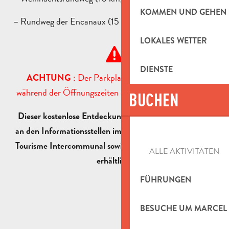
KOMMEN UND GEHEN
– Rundweg der Encanaux (15 km).
LOKALES WETTER
DIENSTE
: Der Parkplatz ist an den Tagen und
ACHTUNG
während der Öffnungszeiten der Weinkellerei geöffnet.
BUCHEN
Dieser kostenlose Entdeckungsführer ist in Papierform
an den Informationsstellen im Dorf Auriol, im Office de
Tourisme Intercommunal sowie in der Cave Coopérative
ALLE AKTIVITÄTEN
erhältlich.
FÜHRUNGEN
BESUCHE UM MARCEL