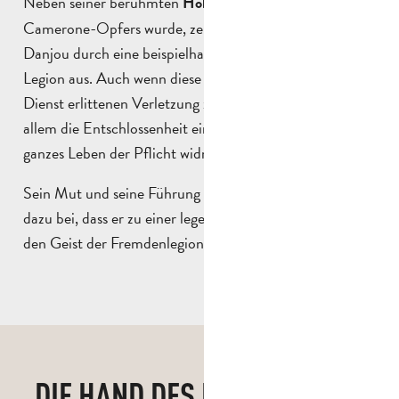
Neben seiner berühmten
die zum Symbol des
Holzhand,
Camerone-Opfers wurde, zeichnete sich Hauptmann
Danjou durch eine beispielhafte Karriere im Dienste der
Legion aus. Auch wenn diese Prothese von einer im
Dienst erlittenen Verletzung zeugt, symbolisiert sie vor
allem die Entschlossenheit eines Offiziers, der sein
ganzes Leben der Pflicht widmete.
Sein Mut und seine Führung in der Schlacht trugen
dazu bei, dass er zu einer legendären Figur wurde, die
den Geist der Fremdenlegion voll und ganz verkörperte.
DIE HAND DES HAUPTMANNS