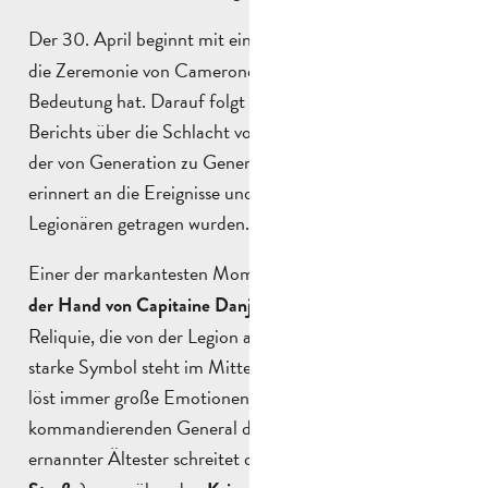
Der 30. April beginnt mit einem
, bei dem
Waffengang
die Zeremonie von Camerone eine ganz besondere
Bedeutung hat. Darauf folgt die offizielle Verlesung des
Berichts über die Schlacht von Camerone. Dieser Text,
der von Generation zu Generation weitergegeben wird,
erinnert an die Ereignisse und die Werte, die von den
Legionären getragen wurden.
Einer der markantesten Momente ist die
Präsentation
, einer emblematischen
der Hand von Capitaine Danjou
Reliquie, die von der Legion aufbewahrt wird. Dieses
starke Symbol steht im Mittelpunkt der Zeremonie und
löst immer große Emotionen aus. Ein vom
kommandierenden General der Fremdenlegion
ernannter Ältester schreitet die
Voie Sacrée (Heilige