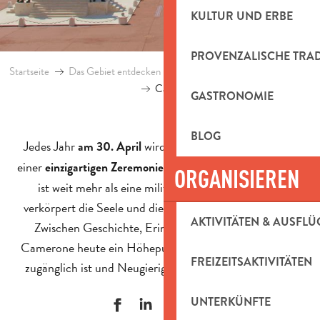
KULTUR UND ERBE
PROVENZALISCHE TRA
Startseite
Das Gebiet entdecken
Kultur und Erbe
Fremde Legi
Camerone
GASTRONOMIE
BLOG
Jedes Jahr
wird Aubagne zum Schauplatz
am 30. April
einer
. Dieses Ereignis
einzigartigen Zeremonie: Camerone
ORGANISIEREN
ist weit mehr als eine militärische Gedenkfeier, es
verkörpert die Seele und die Werte der Fremdenlegion.
AKTIVITÄTEN & AUSFLÜ
Zwischen Geschichte, Erinnerung und Tradition ist
Camerone heute ein Höhepunkt, der der Öffentlichkeit
FREIZEITSAKTIVITÄTEN
zugänglich ist und Neugierige und Begeisterte anzieht.
UNTERKÜNFTE