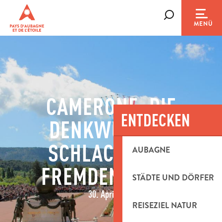
Aller
au
Suche
MENÜ
contenu
principal
CAMERONE, DIE
ENTDECKEN
DENKWÜRDIGE
SCHLACHT DER
AUBAGNE
FREMDENLEGION
STÄDTE UND DÖRFER
30. April 1863
REISEZIEL NATUR