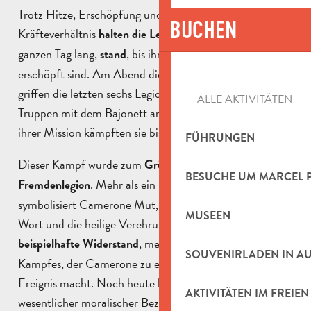
Trotz Hitze, Erschöpfung und einem ungünstigen
BUCHEN
Kräfteverhältnis
, einen
halten die Legionäre stundenlang
ganzen Tag lang,
, bis ihre Munition und ihre Kräfte
stand
erschöpft sind. Am Abend dieses epischen Kampfes
griffen die letzten sechs Legionäre die mexikanischen
ALLE AKTIVITÄTEN
Truppen mit dem Bajonett an. Getreu ihrem Wort und
ihrer Mission kämpften sie bis zum bitteren Ende.
FÜHRUNGEN
Dieser Kampf wurde zum
Gründungsmythos der
BESUCHE UM MARCEL 
. Mehr als ein militärischer Sieg
Fremdenlegion
symbolisiert Camerone Mut, die Treue zum gegebenen
MUSEEN
Wort und die heilige Verehrung der Mission. Es ist dieser
, mehr als das Ergebnis des
beispielhafte Widerstand
SOUVENIRLADEN IN A
Kampfes, der Camerone zu einem sehr wichtigen
Ereignis macht. Noch heute klingt der Name wie ein
AKTIVITÄTEN IM FREIEN
wesentlicher moralischer Bezugspunkt in der Welt des