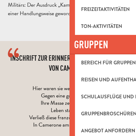
Militärs: Der Ausdruck „Kamerone machen“ ist fast zu
FREIZEITAKTIVITÄTEN
einer Handlungsweise geworden.
TON-AKTIVITÄTEN
GRUPPEN
INSCHRIFT ZUR ERINNERUNG AN DIE SCHLACHT
BEREICH FÜR GRUPPEN
VON CAMERONE
REISEN UND AUFENTH
Hier waren sie weniger als sechzig
Gegen eine ganze Armee.
SCHULAUSFLÜGE UND 
Ihre Masse zermalmte sie.
Leben statt Mut
GRUPPENBROSCHÜRE
Verließ diese französischen Soldaten
In Camerone am 30. April 1863.
ANGEBOT ANFORDERN