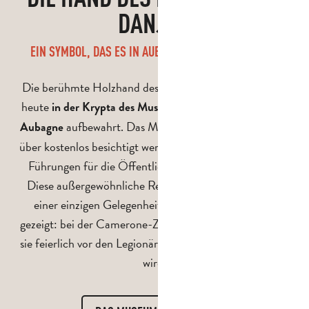
DANJOU
EIN SYMBOL, DAS ES IN AUBAGNE ZU ENTDECKEN GILT
Die berühmte Holzhand des Hauptmanns Danjou wird
heute
in der Krypta des Museums der Fremdenlegion in
aufbewahrt. Das Museum kann das ganze Jahr
Aubagne
über kostenlos besichtigt werden, wobei manchmal auch
Führungen für die Öffentlichkeit angeboten werden.
Diese außergewöhnliche Reliquie wird jedoch nur bei
einer einzigen Gelegenheit außerhalb dieses Ortes
gezeigt: bei der Camerone-Zeremonie am 30. April, wo
sie feierlich vor den Legionären und Besuchern getragen
wird.