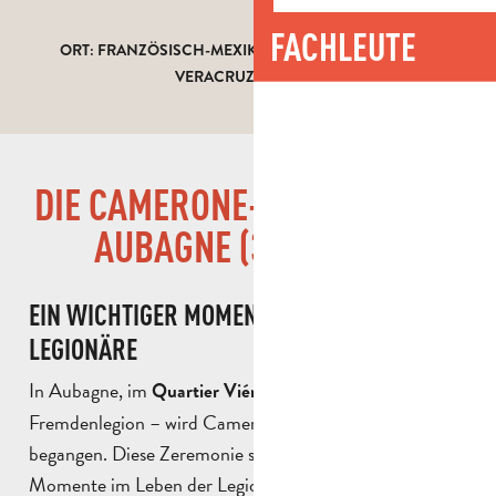
FACHLEUTE
ORT: FRANZÖSISCH-MEXIKANISCHES MAUSOLEUM,
VERACRUZ, MEXIKO
DIE CAMERONE-ZEREMONIE IN
AUBAGNE (30. APRIL)
EIN WICHTIGER MOMENT IM LEBEN DER
LEGIONÄRE
In Aubagne, im
– dem Mutterhaus der
Quartier Viénot
Fremdenlegion – wird Camerone jedes Jahr feierlich
begangen. Diese Zeremonie stellt einen der wichtigsten
Momente im Leben der Legionäre dar.