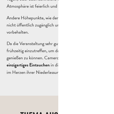
Atmosphäre ist feierlich und festlich zugleich.
Andere Höhepunkte, wie der Ball des Legionärs, sind
nicht öffentlich zugänglich und den Legionären
vorbehalten.
Da die Veranstaltung sehr gut besucht ist, ist es ratsam,
frühzeitig einzutreffen, um das Ereignis in vollen Zügen
genießen zu können. Camerone bietet somit ein
in die Welt der Fremdenlegion,
einzigartiges Eintauchen
im Herzen ihrer Niederlassung in Aubagne.