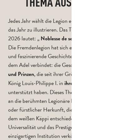
THEMA AUSGABE 2026
Jedes Jahr wählt die Legion ein bestimmtes Thema, um
das Jahr zu illustrieren. Das Thema für die Ausgabe
2026 lautet: „
).
Noblesse de servir“ (Adel des Dienens
Die Fremdenlegion hat sich entschieden, die einzigartige
und faszinierende Geschichte zu würdigen, die sie mit
dem Adel verbindet: die Geschichte der
Könige, Kaiser
, die seit ihrer Gründung im Jahr 1831 durch
und Prinzen
König Louis-Philippe I. in
oder sie
ihren Reihen waren
unterstützt haben. Dieses Thema erinnert insbesondere
an die berühmten Legionäre königlicher, kaiserlicher
oder fürstlicher Herkunft, die sich für den Dienst unter
dem weißen Käppi entschieden haben und so die
Universalität und das Prestige einer weltweit
einzigartigen Institution verkörpern. Die
Fürsten von