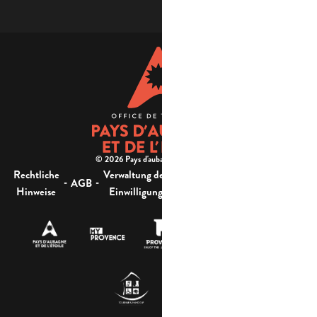
© 2026 Pays d'aubagne et de l'étoile -
Rechtliche
Verwaltung der
Barrierefreiheit:
-
-
-
-
AGB
Sitemap
Hinweise
Einwilligung
nicht konform