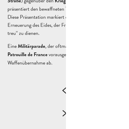
) gegenüber den
hinunter und
Straße
Kriegerdenkmälern
präsentiert den bewaffneten Truppen diese Reliquie.
Diese Präsentation markiert die symbolische
Erneuerung des Eides, der Fremdenlegion „ehrlich und
treu“ zu dienen.
Eine
, der oftmals ein Vorbeiflug der
Militärparade
vorausgeht, schließt diese prächtige
Patrouille de France
Waffenübernahme ab.