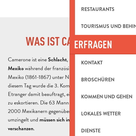
RESTAURANTS
TOURISMUS UND BEH
WAS IST CAMERONE?
ERFRAGEN
Camerone ist eine
, die am
Schlacht
30. April 1863 in
KONTAKT
während der französischen Expedition nach
Mexiko
Mexiko (1861-1867) unter Napoleon III. stattfand. An
BROSCHÜREN
diesem Tag wurde die 3. Kompanie des 1er Régiment
Etranger damit beauftragt, einen strategischen Konvoi
KOMMEN UND GEHEN
zu eskortieren. Die 63 Mann starke Kompanie steht
2000 Mexikanern gegenüber. Die Legionäre werden
LOKALES WETTER
umzingelt und
müssen sich in einer Hacienda
.
verschanzen
DIENSTE