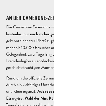
AN DER CAMERONE-ZEREMONIE TEILNEHMEN
Die Camerone-Zeremonie ist
für die Öffentlichkeit
(namentlich
kostenlos, nur nach vorheriger Anmeldung
gekennzeichneter Platz)
und zieht jedes Jahr
zugänglich
mehr als 10.000 Besucher an. Es ist eine seltene
Gelegenheit, zwei Tage lang die Traditionen der
Fremdenlegion zu entdecken und einen
geschichtsträchtigen Moment zu erleben.
Rund um die offizielle Zeremonie wird dieses Ereignis
durch ein vielfältiges Unterhaltungsprogramm für Groß
und Klein ergänzt:
Aubades der Musique de la Légion
(an beiden
Étrangère, Wahl der Miss Képi Blanc, Kirmes
Tagen) oder auch zahlreiche Essensstände. Die