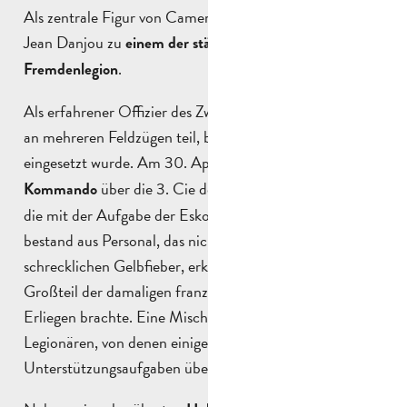
Als zentrale Figur von Camerone wurde Hauptmann
Jean Danjou zu
einem der stärksten Symbole der
.
Fremdenlegion
Als erfahrener Offizier des Zweiten Kaiserreichs nahm er
an mehreren Feldzügen teil, bevor er in Mexiko
eingesetzt wurde. Am 30. April 1863
übernahm er das
über die 3. Cie des 1er Régiment Etranger,
Kommando
die mit der Aufgabe der Eskorte betraut war. Diese
bestand aus Personal, das nicht am „vomito negro“, dem
schrecklichen Gelbfieber, erkrankt war, das einen
Großteil der damaligen französischen Einheiten zum
Erliegen brachte. Eine Mischung aus alten und jungen
Legionären, von denen einige sogar
Unterstützungsaufgaben übernehmen.