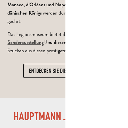
sowie
Monaco, d’Orléans und Napoleon
Vertreter des
werden durch ihre Anwesenheit
dänischen Königs
geehrt.
Das Legionsmuseum bietet daher eine
mit sehr seltenen
Sonderausstellung
zu diesem Thema
Stücken aus diesen prestigeträchtigen Familien.
ENTDECKEN SIE DIE AUSSTELLUNG
HAUPTMANN JEAN DANJOU