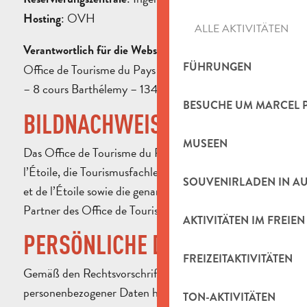
: OVH
Hosting
ALLE AKTIVITÄTEN
:
Verantwortlich für die Website
FÜHRUNGEN
Office de Tourisme du Pays d’Aubagne et de l’Étoile
– 8 cours Barthélemy – 13400 Aubagne.
BESUCHE UM MARCEL 
BILDNACHWEIS
MUSEEN
Das Office de Tourisme du Pays d’Aubagne et de
l’Étoile, die Tourismusfachleute des Pays d’Aubagne
SOUVENIRLADEN IN A
et de l’Étoile sowie die genannten Fotografen und
Partner des Office de Tourisme.
AKTIVITÄTEN IM FREIEN
PERSÖNLICHE DATEN
FREIZEITAKTIVITÄTEN
Gemäß den Rechtsvorschriften über den Schutz
personenbezogener Daten haben Sie insbesondere das
TON-AKTIVITÄTEN