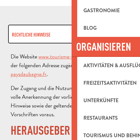
GASTRONOMIE
BLOG
RECHTLICHE HINWEISE
ORGANISIEREN
COOKIES
Die Website
www.tourisme-paysdaubagne.fr
ist unter
der folgenden Adresse zugänglich:
www.tourisme-
AKTIVITÄTEN & AUSFLÜ
DSGVO
paysdaubagne.fr
.
FREIZEITSAKTIVITÄTEN
Der Zugang und die Nutzung der Website setzen die
volle Anerkennung der vorliegenden rechtlichen
UNTERKÜNFTE
Hinweise sowie der geltenden Gesetze und
Vorschriften voraus.
RESTAURANTS
HERAUSGEBER DER WEBSITE
TOURISMUS UND BEH