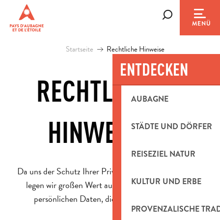
Aller
au
Suche
MENÜ
contenu
principal
Startseite
Rechtliche Hinweise
ENTDECKEN
RECHTLICHE
AUBAGNE
Ajou
HINWEISE
STÄDTE UND DÖRFER
REISEZIEL NATUR
Da uns der Schutz Ihrer Privatsphäre am Herzen liegt,
KULTUR UND ERBE
legen wir großen Wert auf die Vertraulichkeit der
persönlichen Daten, die Sie uns übermitteln.
PROVENZALISCHE TRA