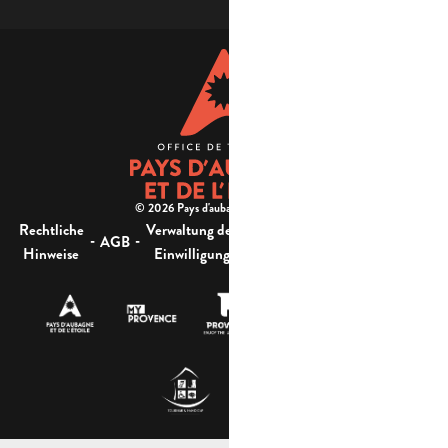
© 2026 Pays d'aubagne et de l'étoile -
Rechtliche
Verwaltung der
Barrierefreiheit:
-
-
-
-
AGB
Sitemap
Hinweise
Einwilligung
nicht konform