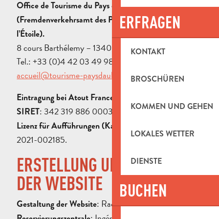
Office de Tourisme du Pays d’Aubagne et de l’Étoile
ERFRAGEN
(Fremdenverkehrsamt des Pays d’Aubagne et de
l’Étoile).
8 cours Barthélemy – 13400 Aubagne
KONTAKT
Tel.: +33 (0)4 42 03 49 98 – E-Mail:
accueil@tourisme-paysdaubagne.fr
BROSCHÜREN
: IM013100030
Eintragung bei Atout France
KOMMEN UND GEHEN
: 342 319 886 00038
SIRET
: Nr. PLATES-V-R-
Lizenz für Aufführungen (Kat. 3)
LOKALES WETTER
2021-002185.
ERSTELLUNG UND HOSTING
DIENSTE
DER WEBSITE
BUCHEN
: Raccourci Agency.
Gestaltung der Website
: Ingénie
Reservierungszentrale