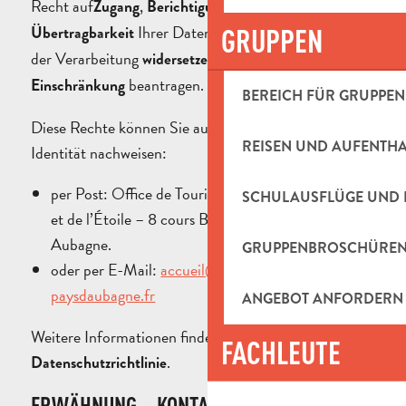
Recht auf
,
,
oder
Zugang
Berichtigung
Löschung
Ihrer Daten. Sie können sich auch
Übertragbarkeit
GRUPPEN
der Verarbeitung
oder deren
widersetzen
beantragen.
Einschränkung
BEREICH FÜR GRUPPEN
Diese Rechte können Sie ausüben, indem Sie Ihre
REISEN UND AUFENTH
Identität nachweisen:
per Post: Office de Tourisme du Pays d’Aubagne
SCHULAUSFLÜGE UND 
et de l’Étoile – 8 cours Barthélemy – 13400
Aubagne.
GRUPPENBROSCHÜRE
oder per E-Mail:
accueil@tourisme-
paysdaubagne.fr
ANGEBOT ANFORDERN
Weitere Informationen finden Sie in unserer
FACHLEUTE
.
Datenschutzrichtlinie
ERWÄHNUNG – KONTAKTFORMULAR