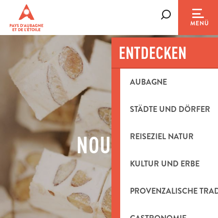
Aller
au
Suche
MENÜ
contenu
principal
ENTDECKEN
AUBAGNE
STÄDTE UND DÖRFER
NOUGAT
REISEZIEL NATUR
KULTUR UND ERBE
PROVENZALISCHE TRA