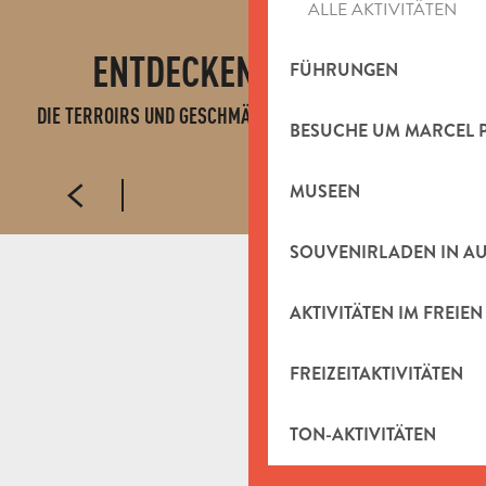
ALLE AKTIVITÄTEN
ENTDECKEN SIE AUCH
FÜHRUNGEN
DIE TERROIRS UND GESCHMÄCKER DES PAYS D'AUBAGNE
BESUCHE UM MARCEL 
SAFRAN
MUSEEN
SOUVENIRLADEN IN A
AKTIVITÄTEN IM FREIEN
FREIZEITAKTIVITÄTEN
TON-AKTIVITÄTEN