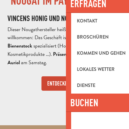
NOUGAT IM PAYS D'AUBAGNE
ERFRAGEN
VINCENS HONIG UND NOUGAT
KONTAKT
Dieser Nougathersteller heißt Sie in seinem Geschäft
willkommen: Das Geschäft ist auf
BROSCHÜREN
Produkte aus dem
spezialisiert (Honig, Nougat, Bio-
Bienenstock
KOMMEN UND GEHEN
Kosmetikprodukte …).
Präsenz auf dem Markt von
am Samstag.
Auriol
LOKALES WETTER
ENTDECKEN SIE
DIENSTE
BUCHEN