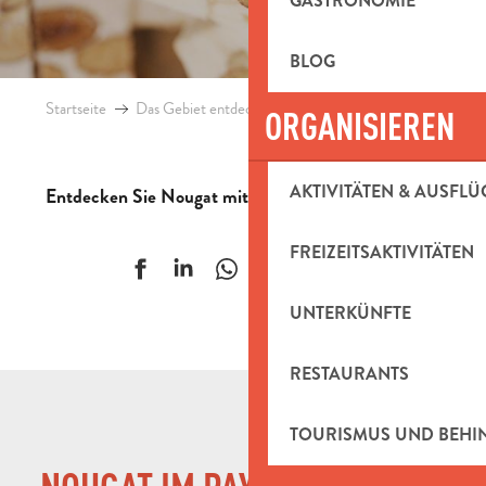
GASTRONOMIE
BLOG
Startseite
Das Gebiet entdecken
Gastronomie
Nougat
ORGANISIEREN
AKTIVITÄTEN & AUSFLÜ
Entdecken Sie Nougat mit provenzalischen Noten …
FREIZEITSAKTIVITÄTEN
Ajouter aux f
UNTERKÜNFTE
RESTAURANTS
TOURISMUS UND BEH