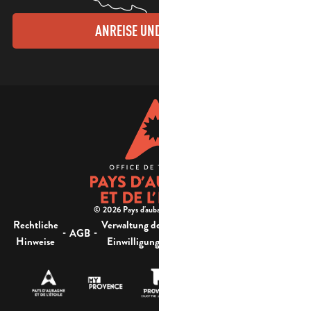
ANREISE UND KONTAKTE
© 2026 Pays d'aubagne et de l'étoile -
Rechtliche
Verwaltung der
Barrierefreiheit:
-
-
-
-
AGB
Sitemap
Hinweise
Einwilligung
nicht konform