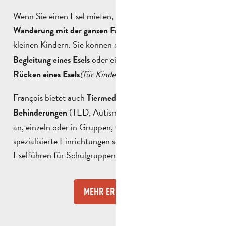
Wenn Sie einen Esel mieten, können Sie eine
genießen, auch mit
Wanderung mit der ganzen Familie
kleinen Kindern. Sie können eine einfache
Wanderung in
oder einen
Begleitung eines Esels
Ausflug auf dem
(für Kinder unter 40 kg)
wählen.
Rücken eines Esels
François bietet auch
für Menschen mit
Tiermediation
(TED, Autismus, assoziierte Störungen)
Behinderungen
an, einzeln oder in Gruppen, für Privatpersonen und
spezialisierte Einrichtungen sowie Einführungen in das
Eselführen für Schulgruppen.
MEHR ERFAHREN