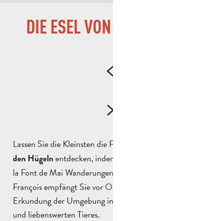
DIE ESEL VON FONT DE MAI
FEUER
Lassen Sie die Kleinsten die Freude an
Spaziergängen in
entdecken, indem Sie auf der Domaine de
den Hügeln
la Font de Mai Wanderungen
anbieten.
mit Eseln
François empfängt Sie vor Ort und begleitet Sie bei der
Erkundung der Umgebung in Begleitung dieses sanften
und liebenswerten Tieres.