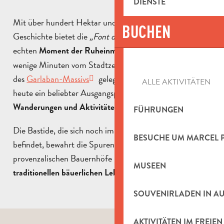
DIENSTE
Mit über hundert Hektar und drei Jahrhunderten
BUCHEN
Geschichte bietet die
„Font de Mai“
in
Aubagne
einen
echten
, nur
Moment der Ruhe
inmitten der Natur
wenige Minuten vom Stadtzentrum entfernt. Am Fuße
des
Garlaban-Massivs
gelegen, ist dieses Anwesen
ALLE AKTIVITÄTEN
heute ein beliebter Ausgangspunkt für zahlreiche
.
Wanderungen und Aktivitäten
FÜHRUNGEN
Die Bastide, die sich noch immer auf dem Anwesen
BESUCHE UM MARCEL 
befindet, bewahrt die Spuren der Entwicklung der alten
provenzalischen Bauernhöfe und zeugt noch immer vom
MUSEEN
zu Beginn des 20.
traditionellen bäuerlichen Leben
SOUVENIRLADEN IN A
AKTIVITÄTEN IM FREIEN