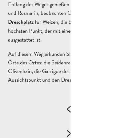
Entlang des Weges genießen Sie den Duft von Thymian
und Rosmarin, beobachten Obstbäume, den
alten
für Weizen, die Bastide und erreichen einen
Dreschplatz
höchsten Punkt, der mit einem
Orientierungstisch
ausgestattet ist.
Auf diesem Weg erkunden Sie mehrere symbolträchtige
Orte des Ortes: die Seidenraupenzucht, den
Olivenhain, die Garrigue des Naturalisten, den
Aussichtspunkt und den Dreschplatz.