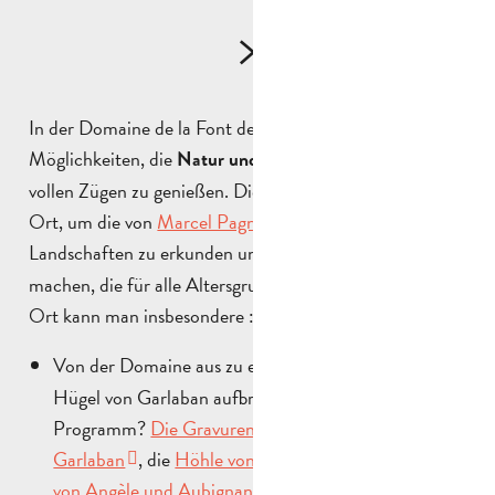
In der Domaine de la Font de Mai gibt es viele
Möglichkeiten, die
Natur und die umliegenden Hügel in
vollen Zügen zu genießen. Diese Anlage ist ein idealer
Ort, um die von
Marcel Pagnol
geliebten
Landschaften zu erkunden und
zu
Outdoor-Erlebnisse
machen, die für alle Altersgruppen geeignet sind. Vor
Ort kann man insbesondere :
Von der Domaine aus zu einer
auf die
Wanderung
Hügel von Garlaban aufbrechen. Was steht auf dem
Programm?
Die Gravuren von Douart
, der
Garlaban
, die
Höhle von Manon
, der
Bauernhof
von Angèle und Aubignane
oder der
Garlaban und