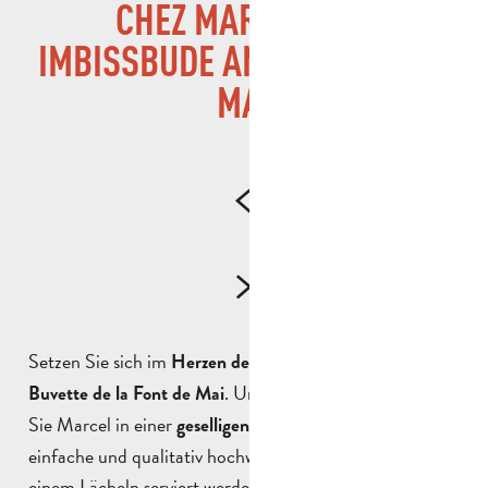
CHEZ MARCEL, DIE
IMBISSBUDE AN DER FONT DE
MAI
Setzen Sie sich im
an den Tisch, in der
Herzen der Hügel
. Unter der Pergola empfängt
Buvette de la Font de Mai
Sie Marcel in einer
und bietet
geselligen Atmosphäre
einfache und qualitativ hochwertige Speisen an, die mit
einem Lächeln serviert werden.