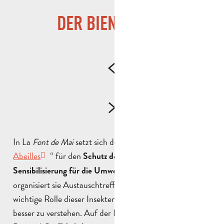
DER BIENENPFAD
In La
Font de Mai
setzt sich der Verein “
La Provence des
Abeilles
“ für den
Schutz der Bienen und die
. Das ganze Jahr über
Sensibilisierung für die Umwelt ein
organisiert sie Austauschtreffen und Schulungen, um die
wichtige Rolle dieser Insekten in unserem Ökosystem
besser zu verstehen. Auf der Domäne hat ihr Präsident