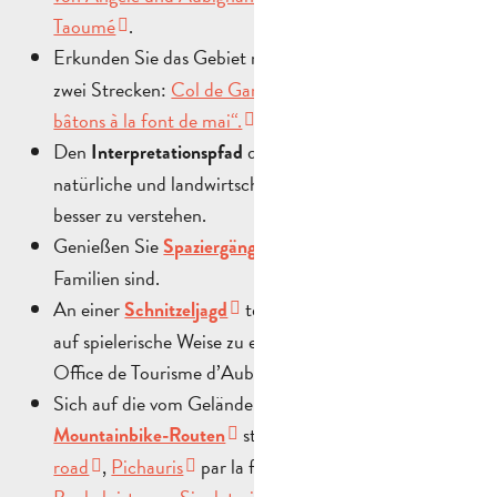
Taoumé
.
Erkunden Sie das Gebiet mit
auf
Nordic Walking
zwei Strecken:
Col de Garlaban
und der Weg
„vos
bâtons à la font de mai“.
Den
durchwandern, um das
Interpretationspfad
natürliche und landwirtschaftliche Erbe des Gebiets
besser zu verstehen.
Genießen Sie
, die ideal für
Spaziergänge mit Eseln
Familien sind.
An einer
teilnehmen, um die Domäne
Schnitzeljagd
auf spielerische Weise zu entdecken (erhältlich beim
Office de Tourisme d’Aubagne).
Sich auf die vom Gelände aus zugänglichen
stürzen: la
font de mai off
Mountainbike-Routen
road
,
Pichauris
par la font de mai und von