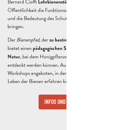
Bernard Cioffi
aufgestellt, um der
Lehrbienenstöcke
Öffentlichkeit die Funktionsweise eines Bienenstocks
und die Bedeutung des Schutzes der Bienen näher zu
bringen.
Der
Bienenpfad
, der
wird,
zu bestimmten Zeiten belebt
bietet einen
pädagogischen Spaziergang inmitten der
, bei dem Honigpflanzen und
Bienenstöcke
Natur
entdeckt werden können. Außerdem werden interaktive
Workshops angeboten, in denen Sie mehr über das
Leben der Bienen erfahren können.
INFOS UND BUCHUNG