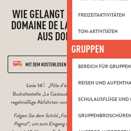
WIE GELANGT MAN VON DER
FREIZEITAKTIVITÄTEN
DOMAINE DE LA FONT DE MAI
TON-AKTIVITÄTEN
AUS DORTHIN?
GRUPPEN
MIT DEM KOSTENLOSEN BUS
BEREICH FÜR GRUPPEN
MIT DEM AUTO
REISEN UND AUFENTH
„Pôle d’échanges > Eoures“.
Linie 14
Bushaltestelle „La Gastaude“: Montags bis samstags
MIT DEM REISEBUS
SCHULAUSFLÜGE UND 
regelmäßige Abfahrten vom Busbahnhof in Aubagne.
Folgen Sie dem Schild „Font de Mai, sentiers Marcel
GRUPPENBROSCHÜRE
Pagnol“, um zum Eingang des Landguts zu gelangen,