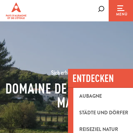
Aller
au
Suche
MENÜ
contenu
principal
Sich erholen im
ENTDECKEN
DOMAINE DE LA FONT DE
AUBAGNE
MAI
STÄDTE UND DÖRFER
REISEZIEL NATUR