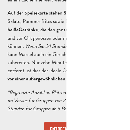
Auf der Speisekarte stehen
, Gegrilltes,
Sandwiches
Salate, Pommes frites sowie Eis und
oder
kalte
, die den ganzen Tag über
heiße
Getränke
erhältlich sind
und vor Ort genossen oder mitgenommen werden
können.
Wenn Sie 24 Stunden im Voraus* reservieren
,
kann Marcel auch ein Gericht für Ihre Gruppe
zubereiten. Nur zehn Minuten vom Stadtzentrum
entfernt, ist dies der ideale Ort für eine Gourmetpause
.
vor einer außergewöhnlichen Landschaft
*Begrenzte Anzahl an Plätzen: Reservierung 24 Stunden
im Voraus für Gruppen von 2 bis 4 Personen und 72
Stunden für Gruppen ab 6 Personen.
ENTDECKEN SIE