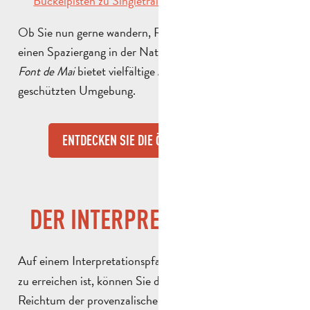
Buckelpisten zu Singletrails
.
Ob Sie nun gerne wandern, Rad fahren oder einfach nur
einen Spaziergang in der Natur machen möchten, die
Font de Mai
bietet vielfältige Aktivitäten in einer
geschützten Umgebung.
ENTDECKEN SIE DIE ÖFFNUNGSZEITEN
DER INTERPRETATIONSPFAD
Auf einem Interpretationspfad, der in
etwa einer Stunde
zu erreichen ist, können Sie die Landschaft und den
Reichtum der provenzalischen Garrigue entdecken.