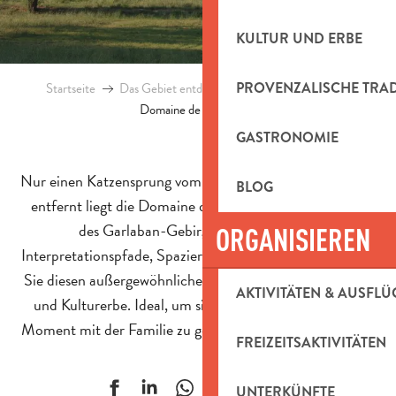
KULTUR UND ERBE
PROVENZALISCHE TRA
Startseite
Das Gebiet entdecken
Natürliches Erbe
Domaine de la Font de Mai
GASTRONOMIE
Nur einen Katzensprung vom Stadtzentrum von Aubagne
BLOG
entfernt liegt die Domaine de la Font de Mai am Fuße
des Garlaban-Gebirges. Wanderungen,
ORGANISIEREN
Interpretationspfade, Spaziergänge mit Eseln: Entdecken
Sie diesen außergewöhnlichen Rahmen zwischen Natur-
AKTIVITÄTEN & AUSFLÜ
und Kulturerbe. Ideal, um sich auszuruhen oder einen
Moment mit der Familie zu genießen, zu jeder Jahreszeit.
FREIZEITSAKTIVITÄTEN
Ajouter aux f
UNTERKÜNFTE