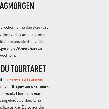
ITAGMORGEN
sprechen, ohne den Markt zu
rz des Dorfes um die bunten
te, provenzalische Düfte.
e
zu
gesellige Atmosphäre
wechseln.
E DU TOURTARET
uf die
.
Ferme du Tourtaret
ion von
Biogemüse und -eiern
Geschmack. Hier kann man
ft angebaut werden. Eine
ichzeitig das Beste aus der