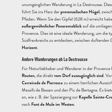
unumgänglichen Wanderung in La Destrousse. Die
führt Sie ins Herz der
, zwis
provenzalischen Hügel
Pfaden. Wenn Sie den Gipfel (628 m) erreicht habe
auf die umliegen
außergewöhnlicher Panoramablick
Provence. Dies ist eine ideale Wanderung, um die 
Südfrankreichs zu entdecken, zwischen duftenden
.
Horizont
Andere Wanderungen ab La Destrousse
Für Naturliebhaber und Wanderer in der Provence 
, die direkt
. Vo
Routen
vom Dorf aus
zugänglich sind
zu einem herrlichen Aussich
Carreirade de Pierresca
Massifs de Bassan und den Pic de Bertagne. Es bie
an, wie z. B. der Spaziergang zur
Kapelle Sainte-Cr
nach
.
Font de Mule im Westen