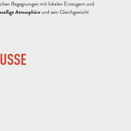
tischen Begegnungen mit lokalen Erzeugern und
und sein Gleichgewicht
esellige Atmosphäre
ALLE
OUSSE
AKTIVITÄTEN
BEREICH FÜR GRUPPEN