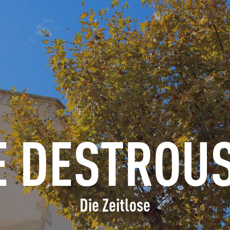
ERFRAGEN
BUCHEN
GRUPPEN
FACHLEUTE
E DESTROU
DE
Die Zeitlose