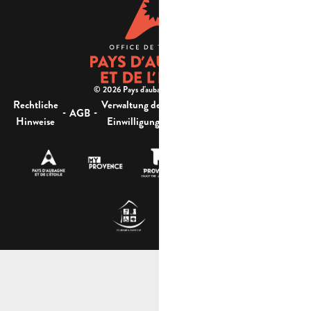
© 2026 Pays d'aubagne et de l'étoile -
Rechtliche
Verwaltung der
Barrierefreiheit:
-
-
-
-
AGB
Sitemap
Hinweise
Einwilligung
nicht konform