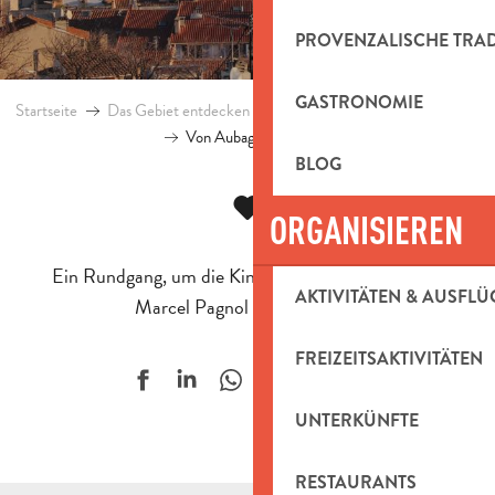
PROVENZALISCHE TRA
GASTRONOMIE
Startseite
Das Gebiet entdecken
Kultur und Erbe
Marcel Pagno
Von Aubagne nach La Treille
BLOG
ORGANISIEREN
Ein Rundgang, um die Kindheit und das Leben von
AKTIVITÄTEN & AUSFLÜ
Marcel Pagnol zu entdecken.
FREIZEITSAKTIVITÄTEN
Ajouter aux f
UNTERKÜNFTE
RESTAURANTS