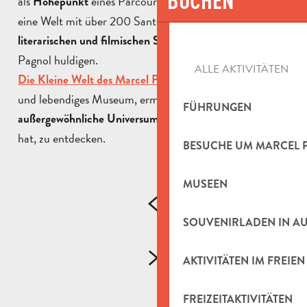
als
eines Parcours aus Geschichte und Ton
Höhepunkt
eine Welt mit über 200 Santons entdecken, die dem
von Marcel
literarischen und filmischen Schaffen
Pagnol huldigen.
ALLE AKTIVITÄTEN
, ein spielerisches
Die Kleine Welt des Marcel Pagnol
und lebendiges Museum, ermöglicht es, dieses
FÜHRUNGEN
, das er uns hinterlassen
außergewöhnliche Universum
hat, zu entdecken.
BESUCHE UM MARCEL 
MUSEEN
SOUVENIRLADEN IN A
AKTIVITÄTEN IM FREIEN
FREIZEITAKTIVITÄTEN