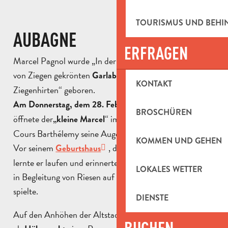
TOURISMUS UND BEH
AUBAGNE
ERFRAGEN
Marcel Pagnol wurde „In der Stadt Aubagne, unter dem
von Ziegen gekrönten
, zur Zeit der letzten
Garlaban
KONTAKT
Ziegenhirten“ geboren.
, gegen 17 Uhr,
Am Donnerstag, dem 28. Februar 1895
BROSCHÜREN
öffnete der
“ im dritten Stock des 16
„kleine Marcel
Cours Barthélemy seine Augen.
KOMMEN UND GEHEN
Vor seinem
, das heute ein Museum ist,
Geburtshaus
lernte er laufen und erinnerte sich an seinen Vater, der
LOKALES WETTER
in Begleitung von Riesen auf dem Kurs „la longue“
spielte.
DIENSTE
Auf den Anhöhen der Altstadt von Aubagne können Sie
BUCHEN