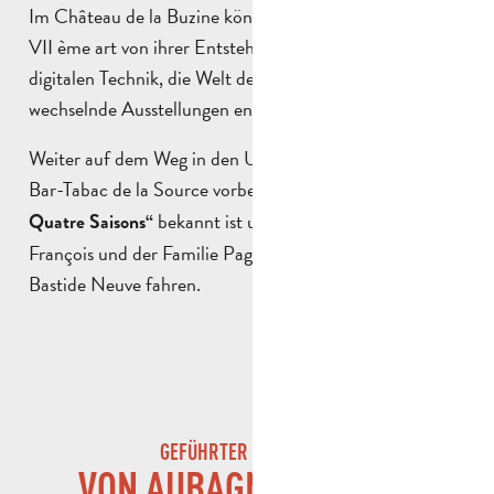
Im Château de la Buzine können Sie die Geschichte der
VII ème art von ihrer Entstehung bis zum Erfolg der
digitalen Technik, die Welt der Landeskinder sowie
wechselnde Ausstellungen entdecken.
Weiter auf dem Weg in den Urlaub kommen Sie an der
Bar-Tabac de la Source vorbei, die auch als
„Bar des
bekannt ist und ein Treffpunkt von
Quatre Saisons“
François und der Familie Pagnol war, bevor Sie nach
Bastide Neuve fahren.
GEFÜHRTER RUNDGANG
VON AUBAGNE NACH LA