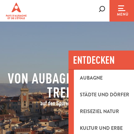
Aller
au
Suche
MENÜ
contenu
principal
ENTDECKEN
VON AUBAGNE NACH LA
AUBAGNE
TREILLE
STÄDTE UND DÖRFER
auf den Spuren von Pagnol
REISEZIEL NATUR
KULTUR UND ERBE