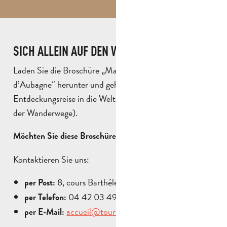
SICH ALLEIN AUF DEN WEG MACHEN?
Laden Sie die Broschüre „Marcel Pagnol, enfant
d’Aubagne“ herunter und gehen Sie auf
Entdeckungsreise in die Welt von Pagnol (Außerhalb
der Wanderwege).
Möchten Sie diese Broschüre per Post erhalten?
Kontaktieren Sie uns:
8, cours Barthélemy – 13400 Aubagne
per Post:
04 42 03 49 98
per Telefon:
accueil@tourisme-paysdaubagne.fr
per E-Mail: