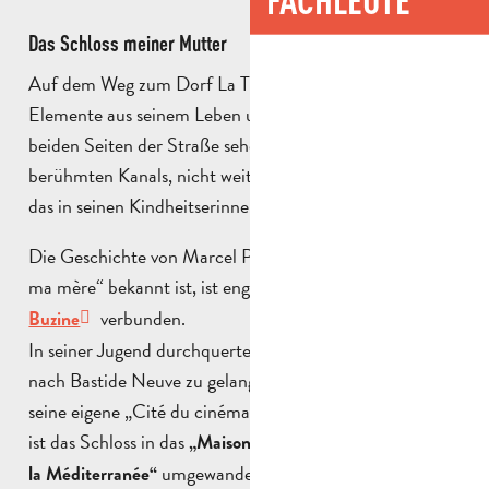
Das Schloss meiner Mutter
Auf dem Weg zum Dorf La Treille werden Sie auf
Elemente aus seinem Leben und Werk stoßen: Zu
beiden Seiten der Straße sehen Sie die Tore des
berühmten Kanals, nicht weit entfernt von dem Schloss,
das in seinen Kindheitserinnerungen erwähnt wird.
Die Geschichte von Marcel Pagnol, der als „Château de
ma mère“ bekannt ist, ist eng mit der des
Château de la
verbunden.
Buzine
In seiner Jugend durchquerte er heimlich den Park, um
nach Bastide Neuve zu gelangen. 1941 kaufte er es, um
seine eigene „Cité du cinéma“ zu errichten, und heute
ist das Schloss in das
„Maison des Cinématographies de
umgewandelt worden.
la Méditerranée“