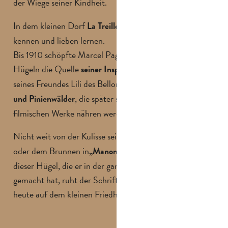
der Wiege seiner Kindheit.
In dem kleinen Dorf
wird Marcel die Natur
La Treille
kennen und lieben lernen.
Bis 1910 schöpfte Marcel Pagnol aus diesen Gassen und
Hügeln die Quelle
. In Begleitung
seiner Inspiration
seines Freundes Lili des Bellons durchstreift er
Garrigues
, die später seine literarischen und
und Pinienwälder
filmischen Werke nähren werden.
Nicht weit von der Kulisse seiner Filme wie
“
„Le Cigalon
oder dem Brunnen in
“ und am Fuße
„Manon des Sources
dieser Hügel, die er in der ganzen Welt berühmt
gemacht hat, ruht der Schriftsteller und Filmemacher
heute auf dem kleinen Friedhof von La Treille.