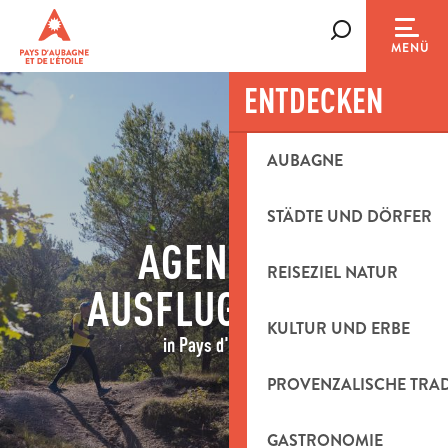
Aller
au
Suche
MENÜ
contenu
principal
ENTDECKEN
AUBAGNE
STÄDTE UND DÖRFER
AGENDA &
REISEZIEL NATUR
AUSFLUGSIDEEN
KULTUR UND ERBE
in Pays d'Aubagne
PROVENZALISCHE TRA
GASTRONOMIE