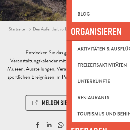
BLOG
ORGANISIEREN
Startseite
Den Aufenthalt vorbereiten
Agenda & Ausflugsideen
AKTIVITÄTEN & AUSFLÜ
Entdecken Sie das ganze Jahr über den
Veranstaltungskalender mit Animationen, Aktivitäten,
FREIZEITSAKTIVITÄTEN
Museen, Ausstellungen, Veranstaltungen, kulturellen und
sportlichen Ereignissen im Pays d’Aubagne et de l’Étoile.
UNTERKÜNFTE
RESTAURANTS
MELDEN SIE EIN EREIGNIS!
TOURISMUS UND BEH
Ajouter aux f