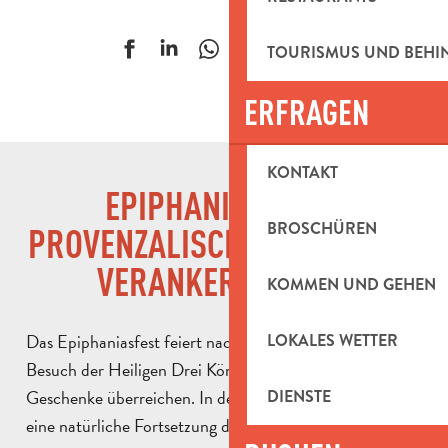
Ajouter aux f
TOURISMUS UND BEH
ERFRAGEN
KONTAKT
EPIPHANIE: EIN IM
BROSCHÜREN
PROVENZALISCHEN KALENDER
VERANKERTES FEST
KOMMEN UND GEHEN
Das Epiphaniasfest feiert nach christlicher Tradition den
LOKALES WETTER
Besuch der Heiligen Drei Könige, die dem Jesuskind ihre
Geschenke überreichen. In der Provence ist dieses Fest
DIENSTE
eine natürliche Fortsetzung der
kalendarischen