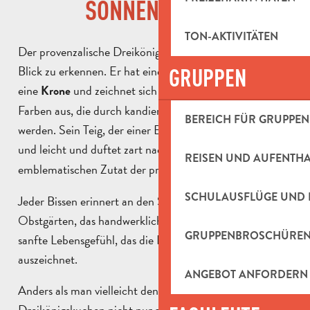
SONNENSCHEIN
TON-AKTIVITÄTEN
Der provenzalische Dreikönigskuchen ist auf den ersten
Blick zu erkennen. Er hat eine runde Form, erinnert an
GRUPPEN
eine
und zeichnet sich durch seine leuchtenden
Krone
Farben aus, die durch kandierte Früchte hervorgerufen
BEREICH FÜR GRUPPEN
werden. Sein Teig, der einer Brioche ähnelt, ist weich
und leicht und duftet zart nach
, einer
Orangenblüten
REISEN UND AUFENTH
emblematischen Zutat der provenzalischen Küche.
SCHULAUSFLÜGE UND 
Jeder Bissen erinnert an den Süden: die Sonne, die
Obstgärten, das handwerkliche Können und dieses
GRUPPENBROSCHÜRE
sanfte Lebensgefühl, das die Provence im Winter
auszeichnet.
ANGEBOT ANFORDERN
Anders als man vielleicht denken könnte, wird der
Dreikönigskuchen nicht nur am 6. Januar gegessen. In