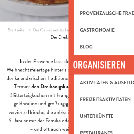
PROVENZALISCHE TRA
Startseite
Das Gebiet entdecken
Provenzalische Traditionen
GASTRONOMIE
Der Dreikönigskuchen
BLOG
In der Provence lässt der Januar nicht nur die
ORGANISIEREN
Weihnachtsfeiertage hinter sich. Er verlängert den Zauber
der kalendarischen Traditionen um einen unumgänglichen
AKTIVITÄTEN & AUSFLÜ
Termin:
. Hier gibt es keinen
den Dreikönigskuchen
Blätterteigkuchen mit Frangipane, sondern eine saftige,
FREIZEITSAKTIVITÄTEN
goldbraune und großzügig mit
kandierten Früchten
verzierte Brioche, die anlässlich des Dreikönigsfestes am
UNTERKÜNFTE
6. Januar mit der Familie oder mit Freunden geteilt wird
– und oft auch weit darüber hinaus.
RESTAURANTS