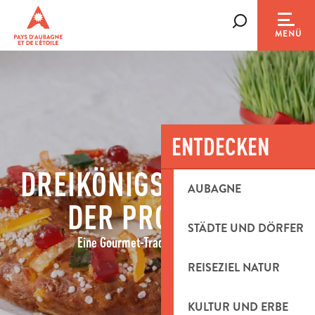
Aller
au
Suche
MENÜ
contenu
principal
ENTDECKEN
DREIKÖNIGSKUCHEN IN
AUBAGNE
DER PROVENCE
STÄDTE UND DÖRFER
Eine Gourmet-Tradition zum Teilen
REISEZIEL NATUR
KULTUR UND ERBE