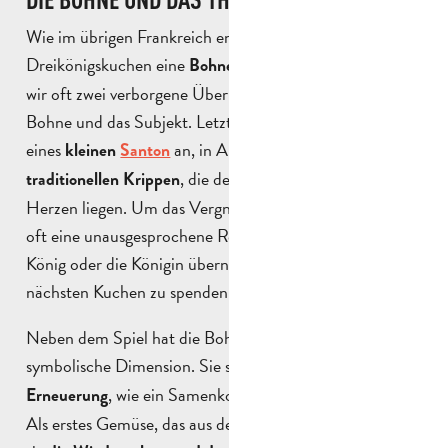
Wie im übrigen Frankreich enthält der
Dreikönigskuchen eine
. In der Provence haben
Bohne
wir oft zwei verborgene Überraschungen: die natürliche
Bohne und das Subjekt. Letzteres nimmt oft die Form
eines
an, in Anlehnung an die
kleinen
Santon
, die der Region so sehr am
traditionellen Krippen
Herzen liegen. Um das Vergnügen zu verlängern, kommt
oft eine unausgesprochene Regel an den Tisch: Der
König oder die Königin übernimmt die Aufgabe, den
nächsten Kuchen zu spenden.
Neben dem Spiel hat die Bohne auch eine starke
symbolische Dimension. Sie steht
für Fruchtbarkeit und
, wie ein Samenkorn, das im Frühling keimt.
Erneuerung
Als erstes Gemüse, das aus der Erde kommt, verkörpert