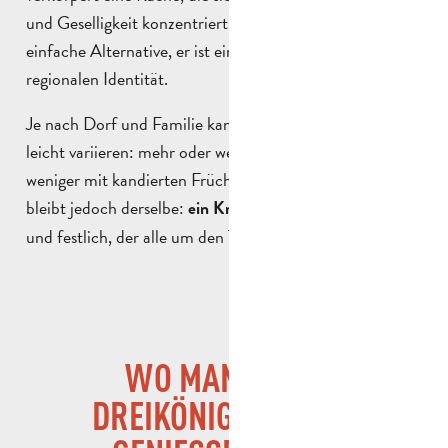
und Geselligkeit konzentriert. Er ist mehr als eine
einfache Alternative, er ist ein stolzes Bekenntnis zur
regionalen Identität.
Je nach Dorf und Familie kann der Dreikönigskuchen
leicht variieren: mehr oder weniger Brioche, mehr oder
weniger mit kandierten Früchten belegt. Der Geist
bleibt jedoch derselbe:
, großzügig
ein Kranz zum Teilen
und festlich, der alle um den Tisch versammelt.
WO MAN EINEN
DREIKÖNIGSKUCHEN