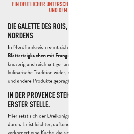
EIN DEUTLICHER UNTERSCHIED ZWISCHEN DEM SÜDEN
UND DEM NORDEN
DIE GALETTE DES ROIS, KÖNIGIN DES
NORDENS
In Nordfrankreich reimt sich Epiphanie auf
. Sie ist buttrig,
Blätterteigkuchen mit Frangipane
knusprig und reichhaltiger und spiegelt eine andere
kulinarische Tradition wider, die durch ein anderes Klima
und andere Produkte geprägt wird.
IN DER PROVENCE STEHT DIE BRIOCHE AN
ERSTER STELLE.
Hier setzt sich der Dreikönigskuchen ganz natürlich
durch. Er ist leichter, duftend und farbenfroh und
verkörpert eine Küche, die sich auf Früchte, Aromen