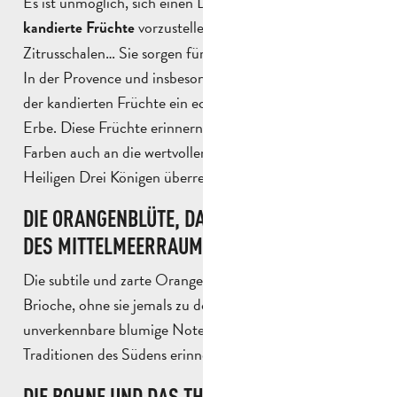
Es ist unmöglich, sich einen Dreikönigskuchen ohne
vorzustellen. Melonen, Kirschen,
kandierte Früchte
Zitrusschalen… Sie sorgen für Farbe, Textur und Süße.
In der Provence und insbesondere in Apt ist diese Kunst
der kandierten Früchte ein echtes gastronomisches
Erbe. Diese Früchte erinnern mit ihren leuchtenden
Farben auch an die wertvollen Geschenke, die von den
Heiligen Drei Königen überreicht wurden.
DIE ORANGENBLÜTE, DAS MARKENZEICHEN
DES MITTELMEERRAUMS
Die subtile und zarte Orangenblüte parfümiert die
Brioche, ohne sie jemals zu dominieren. Sie bringt diese
unverkennbare blumige Note mit sich, die sofort an die
Traditionen des Südens erinnert.
DIE BOHNE UND DAS THEMA