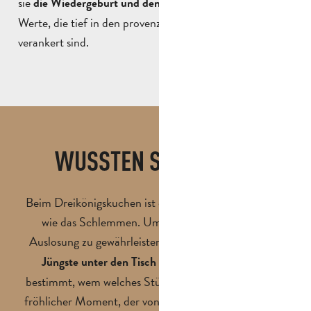
sie
,
die Wiedergeburt und den Kreislauf des Lebens
Werte, die tief in den provenzalischen Traditionen
verankert sind.
WUSSTEN SIE SCHON?
Beim Dreikönigskuchen ist das Teilen genauso wichtig
wie das Schlemmen. Um eine wirklich gerechte
Auslosung zu gewährleisten, ist es Tradition, dass
der
und per Zufall
Jüngste unter den Tisch schlüpft
bestimmt, wem welches Stück zusteht. Dies ist oft ein
fröhlicher Moment, der von Lachen und ungeduldigen