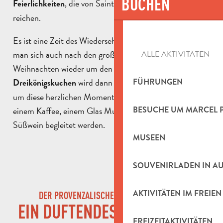
BUCHEN
, die von Sainte-Barbe bis Lichtmess
Feierlichkeiten
reichen.
Es ist eine Zeit des Wiedersehens und des Teilens, in der
man sich auch nach den großen Festessen an
ALLE AKTIVITÄTEN
Weihnachten wieder um den Tisch versammelt. Der
wird dann zum perfekten Vorwand,
FÜHRUNGEN
Dreikönigskuchen
um diese herzlichen Momente zu verlängern, die oft von
einem Kaffee, einem Glas Muscat oder einem lokalen
BESUCHE UM MARCEL 
Süßwein begleitet werden.
MUSEEN
SOUVENIRLADEN IN A
AKTIVITÄTEN IM FREIEN
DER PROVENZALISCHE DREIKÖNIGSKUCHEN
EIN DUFTENDES BRIOCHE MIT
FREIZEITAKTIVITÄTEN