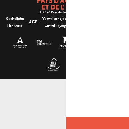
© 2026 Pays d'aubagne et de l'étoile -
Rechtliche
Verwaltung der
Barrierefreiheit:
-
-
-
-
AGB
Sitemap
Hinweise
Einwilligung
nicht konform