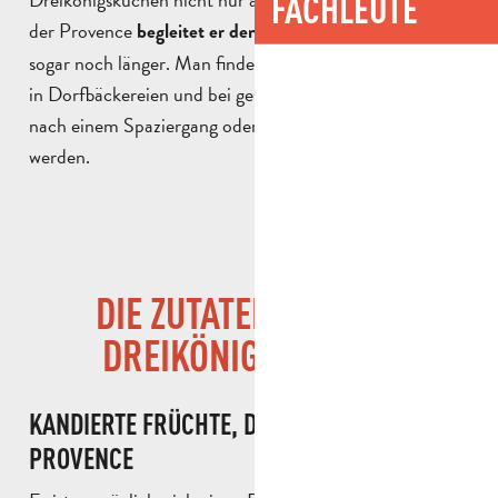
FACHLEUTE
der Provence
oder
begleitet er den ganzen Monat Januar
sogar noch länger. Man findet ihn auf Familientischen,
in Dorfbäckereien und bei geselligen Momenten, die
nach einem Spaziergang oder einem
Besuch
geteilt
werden.
DIE ZUTATEN FÜR DEN
DREIKÖNIGSKUCHEN
KANDIERTE FRÜCHTE, DIE JUWELEN DER
PROVENCE