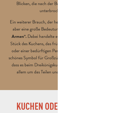
Blicken, die nach der Bohne Ausschau halten,
unterbrochen wird.
Ein weiterer Brauch, der heute seltener geworden ist,
aber eine große Bedeutung hat, ist
der „Anteil des
Dabei handelte es sich um ein zusätzliches
Armen“.
Stück des Kuchens, das früher dem ersten Passanten
oder einer bedürftigen Person vorbehalten war. Ein
schönes Symbol für Großzügigkeit, das daran erinnert,
dass es beim Dreikönigskuchen in der Provence vor
allem um das Teilen und die Geselligkeit geht.
KUCHEN ODER GALETTE?