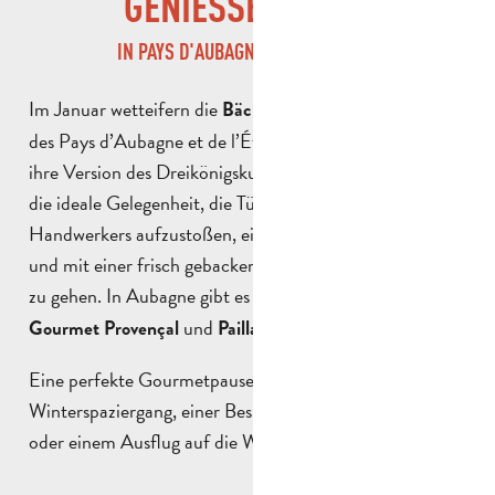
GENIESSEN KANN
IN PAYS D'AUBAGNE ET DE L'ÉTOILE
Im Januar wetteifern die
Bäckereien und Konditoreien
des Pays d’Aubagne et de l’Étoile mit ihrem Können, um
ihre Version des Dreikönigskuchens anzubieten. Dies ist
die ideale Gelegenheit, die Tür eines lokalen
Handwerkers aufzustoßen, ein paar Worte zu wechseln
und mit einer frisch gebackenen Spezialität nach Hause
zu gehen. In Aubagne gibt es vor allem
, Le
L’Aubagnaise
und
.
Gourmet Provençal
Paillard
Eine perfekte Gourmetpause nach einem
Winterspaziergang, einer Besichtigung des Kulturerbes
oder einem Ausflug auf die Wanderwege des Garlaban.