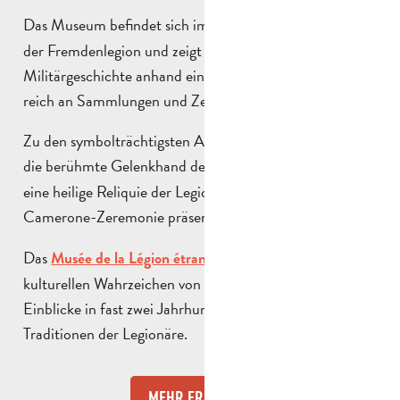
Das Museum befindet sich im Herzen des
Mutterhauses
der Fremdenlegion und zeigt fast zwei Jahrhunderte
Militärgeschichte anhand eines Dauerparcours, der
reich an Sammlungen und Zeugnissen ist.
Zu den symbolträchtigsten Ausstellungsstücken gehört
die berühmte Gelenkhand des
,
Hauptmanns Danjou
eine heilige Reliquie der Legion, die jedes Jahr bei der
Camerone-Zeremonie präsentiert wird.
Das
ist eines der
Musée de la Légion étrangère
kulturellen Wahrzeichen von Aubagne und bietet
Einblicke in fast zwei Jahrhunderte Geschichte und
Traditionen der Legionäre.
MEHR ERFAHREN