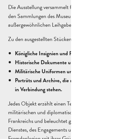
Die Ausstellung versammelt fast
aus
hundert Objekte
den Sammlungen des Museums sowie aus
außergewöhnlichen Leihgaben.
Zu den ausgestellten Stücken gehören :
Königliche Insignien und Prunkgegenstände
Historische Dokumente und Zeichnungen
Militärische Uniformen und Erinnerungsstücke
Porträts und Archive, die mit den Herrscherfamilien
in Verbindung stehen.
Jedes Objekt erzählt einen Teil der politischen,
militärischen und diplomatischen Geschichte
Frankreichs und beleuchtet gleichzeitig die Werte des
Dienstes, des Engagements und der Treue, die die
Fremdenlegion seit ihrer Gründung im Jahr 1831