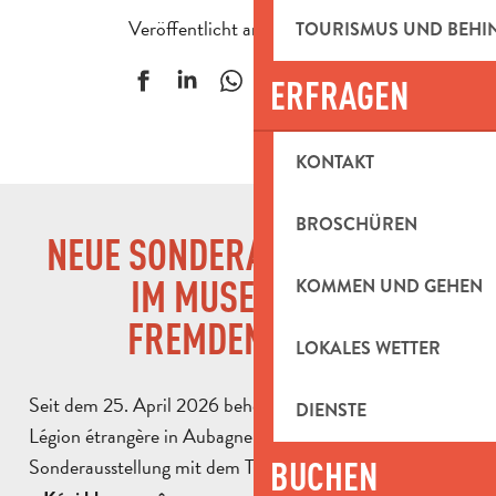
Veröffentlicht am 4 Juni 2026
TOURISMUS UND BEH
Ajouter aux f
ERFRAGEN
KONTAKT
BROSCHÜREN
NEUE SONDERAUSSTELLUNG
IM MUSEUM DER
KOMMEN UND GEHEN
FREMDENLEGION
LOKALES WETTER
Seit dem 25. April 2026 beherbergt das Musée de la
DIENSTE
Légion étrangère in Aubagne eine neue
Sonderausstellung mit dem Titel „
BUCHEN
La Noblesse de servir