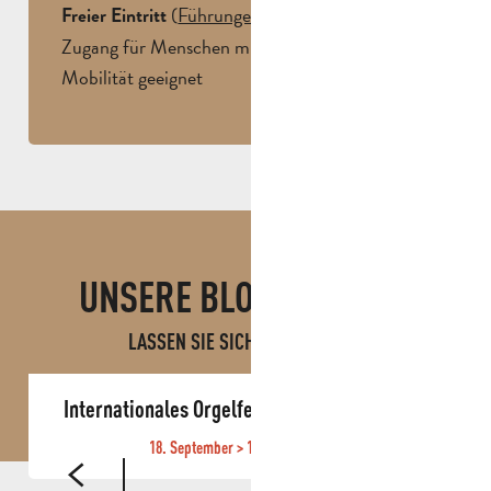
(
Führungen
mittwochs)
Freier Eintritt
Zugang für Menschen mit eingeschränkter
Mobilität geeignet
UNSERE BLOGBEITRÄGE
LASSEN SIE SICH INSPIRIEREN!
Internationales Orgelfestival von Roquevaire
18. September > 11. Oktober 2026