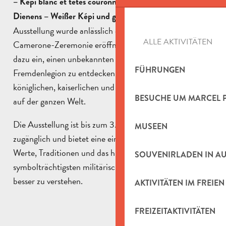
“ (
– Képi blanc et têtes couronnées
Der Adel des
Häupter). Die
Dienens – Weißer Képi und gekrönte
Ausstellung wurde anlässlich der traditionellen
ALLE AKTIVITÄTEN
Camerone-Zeremonie eröffnet und lädt die Besucher
dazu ein, einen unbekannten Aspekt der Geschichte der
FÜHRUNGEN
Fremdenlegion zu entdecken: ihre Verbindungen zu
königlichen, kaiserlichen und aristokratischen Familien
BESUCHE UM MARCEL 
auf der ganzen Welt.
Die Ausstellung ist bis zum 3. Januar 2027 kostenlos
MUSEEN
zugänglich und bietet eine einzigartige Gelegenheit, die
Werte, Traditionen und das historische Erbe der
SOUVENIRLADEN IN A
symbolträchtigsten militärischen Institution Frankreichs
besser zu verstehen.
AKTIVITÄTEN IM FREIEN
FREIZEITAKTIVITÄTEN