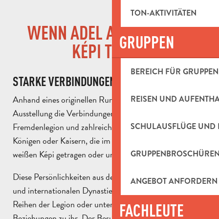
TON-AKTIVITÄTEN
WENN ADEL AUF WEISSES K
GRUPPEN
ÉPI TRIFFT
BEREICH FÜR GRUPPEN
STARKE VERBINDUNGEN ZU DEN KÖNIGEN
Anhand eines originellen Rundgangs zeigt die
REISEN UND AUFENTH
Ausstellung die Verbindungen zwischen der
Fremdenlegion und zahlreichen Herrschern, Prinzen,
SCHULAUSFLÜGE UND 
Königen oder Kaisern, die im Laufe der Geschichte den
weißen Képi getragen oder unterstützt haben.
GRUPPENBROSCHÜRE
Diese Persönlichkeiten aus den großen europäischen
ANGEBOT ANFORDERN
und internationalen Dynastien dienten manchmal in den
Reihen der Legion oder unterhielten privilegierte
FACHLEUTE
Beziehungen zu ihr. Der Besucher erfährt, wie sich diese