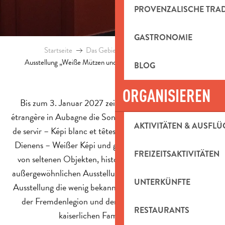
PROVENZALISCHE TRA
GASTRONOMIE
Startseite
Das Gebiet entdecken
Blog
Ausstellung „Weiße Mützen und gekrönte Häupter“ in der Légion
BLOG
ORGANISIEREN
Bis zum 3. Januar 2027 zeigt das Musée de la Légion
étrangère in Aubagne die Sonderausstellung „La Noblesse
AKTIVITÄTEN & AUSFLÜ
de servir – Képi blanc et têtes couronnées“ (Der Adel des
Dienens – Weißer Képi und gekrönte Häupter). Anhand
FREIZEITSAKTIVITÄTEN
von seltenen Objekten, historischen Dokumenten und
außergewöhnlichen Ausstellungsstücken beleuchtet diese
UNTERKÜNFTE
Ausstellung die wenig bekannten Verbindungen zwischen
der Fremdenlegion und den großen königlichen und
RESTAURANTS
kaiserlichen Familien der Welt.