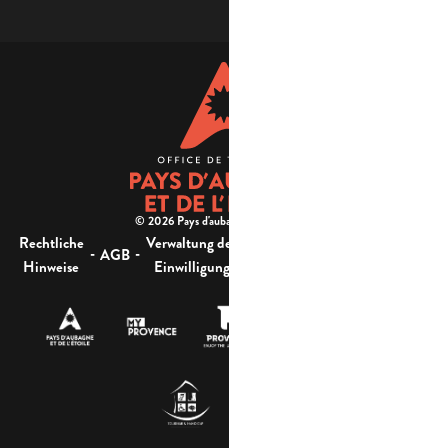
© 2026 Pays d'aubagne et de l'étoile -
Rechtliche
Verwaltung der
Barrierefreiheit:
-
-
-
-
AGB
Sitemap
Hinweise
Einwilligung
nicht konform