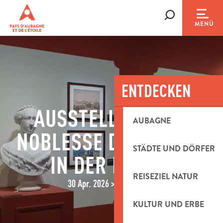
Aller
au
Suche
MENÜ
contenu
principal
ENTDECKEN
AUSSTELLUNG "LA
AUBAGNE
NOBLESSE DE SERVIR"
STÄDTE UND DÖRFER
IN DER LEGION
REISEZIEL NATUR
30 Apr. 2026 > 3 Jan. 2027
KULTUR UND ERBE