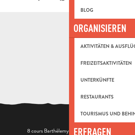
BLOG
ORGANISIEREN
AKTIVITÄTEN & AUSFLÜ
FREIZEITSAKTIVITÄTEN
UNTERKÜNFTE
RESTAURANTS
TOURISMUS UND BEH
ERFRAGEN
8 cours Barthélemy - 13400 Aubagne