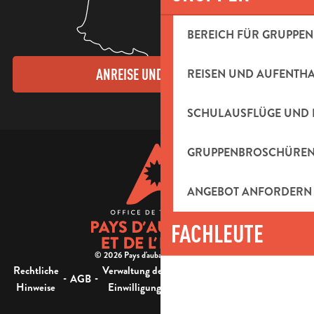
BEREICH FÜR GRUPPEN
ANREISE UND KONTAKTE
REISEN UND AUFENTH
SCHULAUSFLÜGE UND 
GRUPPENBROSCHÜRE
ANGEBOT ANFORDERN
FACHLEUTE
© 2026 Pays d'aubagne et de l'étoile -
Rechtliche
Verwaltung der
Barrierefreiheit:
-
-
-
-
AGB
Sitemap
Hinweise
Einwilligung
nicht konform