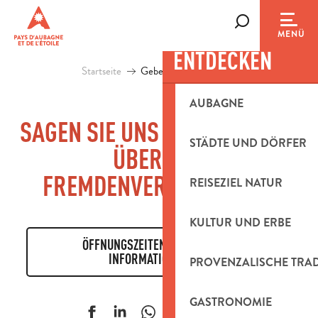
Aller
au
Suche
MENÜ
contenu
ENTDECKEN
principal
Startseite
Geben Sie Ihre Meinung ab
AUBAGNE
SAGEN SIE UNS IHRE MEINUNG
STÄDTE UND DÖRFER
ÜBER DAS
FREMDENVERKEHRSAMT!
REISEZIEL NATUR
KULTUR UND ERBE
ÖFFNUNGSZEITEN, KONTAKTE,
INFORMATIONEN...
PROVENZALISCHE TRA
GASTRONOMIE
Ajouter aux f