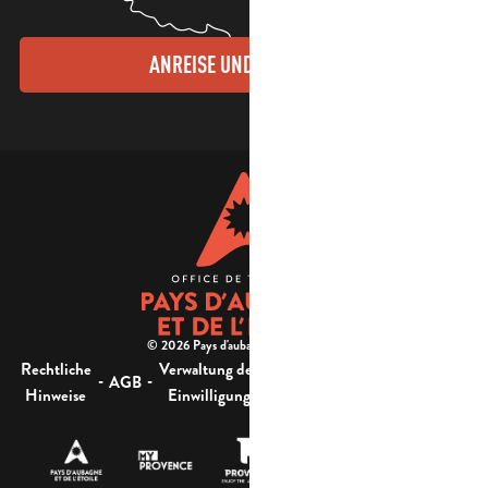
ANREISE UND KONTAKTE
© 2026 Pays d'aubagne et de l'étoile -
Rechtliche
Verwaltung der
Barrierefreiheit:
-
-
-
-
AGB
Sitemap
Hinweise
Einwilligung
nicht konform