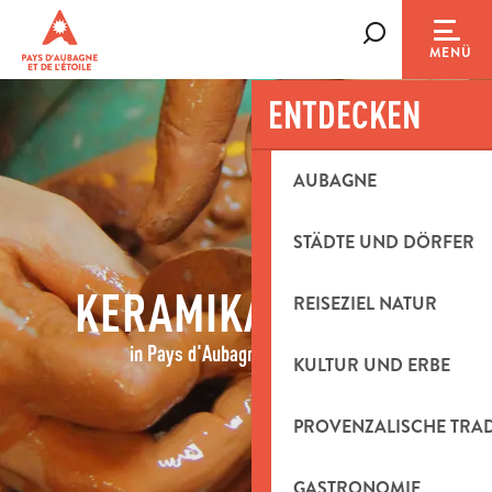
Aller
au
Suche
MENÜ
contenu
principal
ENTDECKEN
AUBAGNE
STÄDTE UND DÖRFER
KERAMIKATELIERS
REISEZIEL NATUR
in Pays d'Aubagne et de l'Étoile
KULTUR UND ERBE
PROVENZALISCHE TRA
GASTRONOMIE