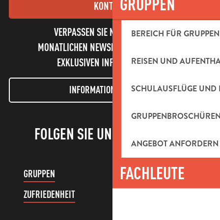
GRUPPEN
KONTAKT
VERPASSEN SIE NICHT UNSEREN
BEREICH FÜR GRUPPEN
MONATLICHEN NEWSLETTER UND UNSERE
REISEN UND AUFENTH
EXKLUSIVEN INFORMATIONEN!
SCHULAUSFLÜGE UND 
INFORMATIONEN LETTER
GRUPPENBROSCHÜRE
FOLGEN SIE UNS!
ANGEBOT ANFORDERN
FACHLEUTE
GRUPPEN
KUNDENKONTO
ZUFRIEDENHEIT