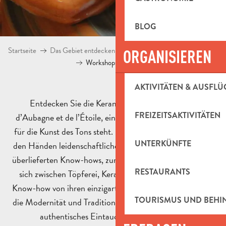
BLOG
Startseite
Das Gebiet entdecken
Kultur und Erbe
Kunst und To
ORGANISIEREN
Workshops von Keramikern
AKTIVITÄTEN & AUSFLÜ
Entdecken Sie die Keramikwerkstätten im Pays
FREIZEITSAKTIVITÄTEN
d’Aubagne et de l’Étoile, einem Gebiet, das sinnbildlich
für die Kunst des Tons steht. Hier wird die Materie unter
UNTERKÜNFTE
den Händen leidenschaftlicher Handwerker, Erben eines
überlieferten Know-hows, zum Leben erweckt. Lassen Sie
RESTAURANTS
sich zwischen Töpferei, Keramik und provenzalischem
Know-how von ihren einzigartigen Kreationen inspirieren,
TOURISMUS UND BEH
die Modernität und Tradition miteinander verbinden. Ein
authentisches Eintauchen in das Herz der