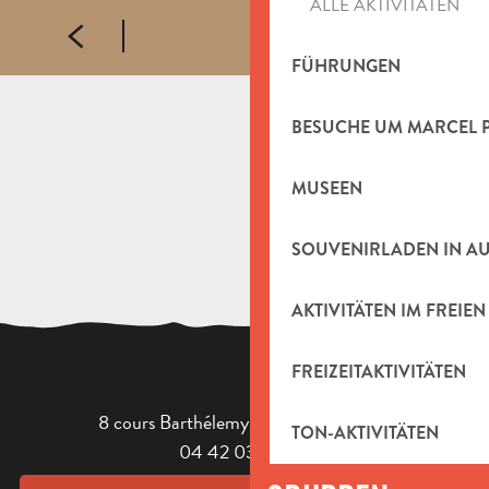
ALLE AKTIVITÄTEN
Atelier Meva
Fabrikart Céramiques - Véronique Ledoux
FÜHRUNGEN
Les mains dans l'argile - Magali Scali
Atelier Rovedo Ceramics - Elisabeth Rovedo.
BESUCHE UM MARCEL 
MUSEEN
SOUVENIRLADEN IN A
AKTIVITÄTEN IM FREIEN
FREIZEITAKTIVITÄTEN
8 cours Barthélemy - 13400 Aubagne
TON-AKTIVITÄTEN
04 42 03 49 98