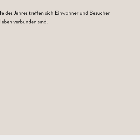
ufe des Jahres treffen sich Einwohner und Besucher
sleben verbunden sind.
REISEN
UND
AUFENTHALTE
SCHULAUSFLÜGE
FÜR
UND
ERWACHSENE
KLASSENFAHRT
GRUP