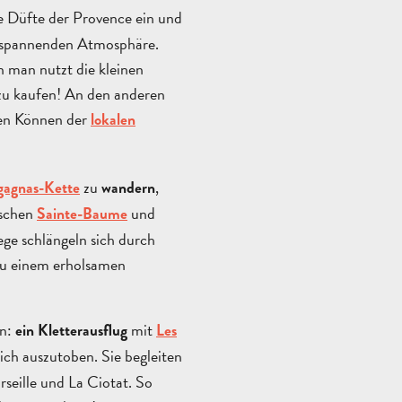
e Düfte der Provence ein und
entspannenden Atmosphäre.
n man nutzt die kleinen
 zu kaufen! An den anderen
hen Können der
lokalen
zu
,
gagnas-Kette
wandern
ischen
und
Sainte-Baume
ge schlängeln sich durch
zu einem erholsamen
en:
mit
ein Kletterausflug
Les
ich auszutoben. Sie begleiten
seille und La Ciotat. So