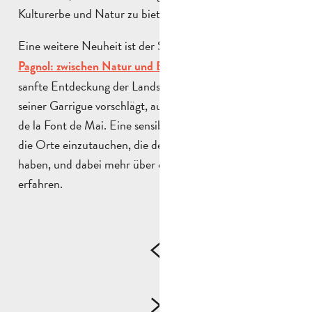
Kulturerbe und Natur zu bieten.
Eine weitere Neuheit ist der Spaziergang „
Marcel
„, der eine
Pagnol: zwischen Natur und Erinnerung
sanfte Entdeckung der Landschaften des Garlaban und
seiner Garrigue vorschlägt, ausgehend von der Domaine
de la Font de Mai. Eine sensible und zugängliche Art, in
die Orte einzutauchen, die den Schriftsteller inspiriert
haben, und dabei mehr über die lokalen Pflanzen zu
erfahren.