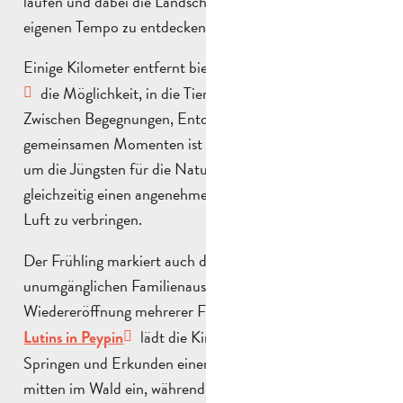
laufen und dabei die Landschaften der Domäne in ihrem
eigenen Tempo zu entdecken.
Einige Kilometer entfernt bietet die
Tierfarm von Auriol
die Möglichkeit, in die Tierwelt einzutauchen.
Zwischen Begegnungen, Entdeckungen und
gemeinsamen Momenten ist dies ein perfekter Ausflug,
um die Jüngsten für die Natur zu sensibilisieren und
gleichzeitig einen angenehmen Moment an der frischen
Luft zu verbringen.
Der Frühling markiert auch die Rückkehr der
unumgänglichen Familienausflüge mit der
Wiedereröffnung mehrerer Freizeitparks. Le
Bois des
lädt die Kinder zum Klettern,
Lutins in Peypin
Springen und Erkunden einer märchenhaften Welt
mitten im Wald ein, während
OK Corral in Cuges-les-