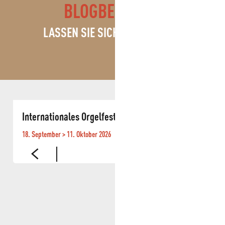
BLOGBEITRÄGE
LASSEN SIE SICH INSPIRIEREN!
Internationales Orgelfestival von Roquevaire
W
18. September > 11. Oktober 2026