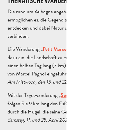
THEMATISCHE WANDERUNGEN
Die rund um Aubagne angebotenen Wanderungen
ermöglichen es, die Gegend auf andere Weise zu
entdecken und dabei Natur und Kultur miteinander zu
verbinden.
Die Wanderung „
“ lädt
Petit Marcel cinéaste en herbe
dazu ein, die Landschaft zu erkunden und gleichzeitig
einen halben Tag lang (7 km) in die Welt des Kinos und
von Marcel Pagnol eingeführt zu werden.
Am Mittwoch, den 15. und 22. April 2026
Mit der Tageswanderung „
“
Souvenirs de l’enfance
folgen Sie 9 km lang den Fußstapfen des Schriftstellers
durch die Hügel, die seine Geschichte geprägt haben.
Samstag, 11. und 25. April 2026