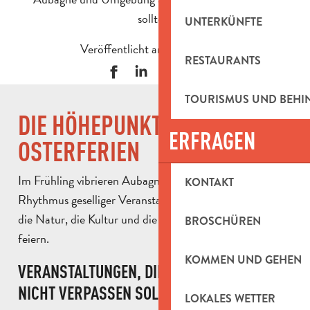
sollten.
UNTERKÜNFTE
Veröffentlicht am 1 April 2026
RESTAURANTS
TOURISMUS UND BEH
DIE HÖHEPUNKTE DER
ERFRAGEN
OSTERFERIEN
Im Frühling vibrieren Aubagne und seine Umgebung im
KONTAKT
Rhythmus geselliger Veranstaltungen, die gleichzeitig
die Natur, die Kultur und die provenzalische Lebensart
BROSCHÜREN
feiern.
KOMMEN UND GEHEN
VERANSTALTUNGEN, DIE SIE IM FRÜHLING
NICHT VERPASSEN SOLLTEN
LOKALES WETTER