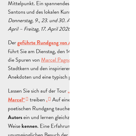
Mittelpunkt. Ein spannendes Eintauchen in die Welt der
Santons und des lokalen Kunsthandwerks.
Donnerstag, 9., 23. und 30. April – Dienstag, 14. und 21.
April – Freitag, 17. April 2026.
Der
geführte Rundgang von Aubagne nach La Treille
führt Sie am Dienstag, den 14. und 21. April 2026, auf
die Spuren von
Marcel Pagnol
. Zwischen dem
Stadtkern und den inspirierenden Hügeln entdecken Sie
Anekdoten und eine typisch provenzalische Kulisse.
Lassen Sie sich auf der Tour
„Aubagne in den Augen von
treiben
Auf einem malerischen und
Marcel“
.
poetischen Rundgang tauchen Sie in die
Seele des
ein und lernen gleichzeitig
auf andere
Autors
die Stadt
Weise
. Eine Erfahrung, die durch einen
kennen
unumgänglichen Besuch der
ihm gewidmeten
beiden