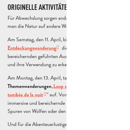
ORIGINELLE AKTIVITÄTEN IN DER NATUR
Für Abwechslung sorgen andere Erlebnisse, bei denen
man die Natur auf andere Weise entdecken kann.
Am Samstag, den 11. April, bietet die
Wildpflanzen-
die Gelegenheit, auf einem
Entdeckungswanderung
bereichernden geführten Ausflug zu lernen, lokale Arten
und ihre Verwendung zu erkennen.
Am Montag, den 13. April, tauchen
zwei neue
“ und
Themenwanderungen
„Loup qui es-tu?
„A la
“ auf. Von Auriol aus werden Sie eine
tombée de la nuit
immersive und bereichernde Erfahrung machen, auf den
Spuren von Wölfen oder den Geräuschen der Nacht…
Und für die Abenteuerlustigen unter Ihnen bietet der