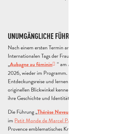
UNUMGÄNGLICHE FÜHRUNGEN
Nach einem ersten Termin am 8. März anlässlich des
Internationalen Tags der Frauenrechte ist die Führung
„
“ am Mittwoch, dem 15. April
Aubagne au féminin
2026, wieder im Programm. Gehen Sie auf
Entdeckungsreise und lernen Sie die Stadt aus einem
originellen Blickwinkel kennen, anhand der Frauen, die
ihre Geschichte und Identität geprägt haben.
Die Führung „
“
Thérèse Neveu, notre belle santonnière
im
Petit Monde de Marcel Pagnol
stellt ein für die
Provence emblematisches Know-how in den