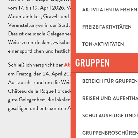
vom 17. bis 19. April 2026. Verschiedene
AKTIVITÄTEN IM FREIEN
Mountainbike-, Gravel- und Straßenradrennen,
Veranstaltungen in der Stadt, außergewöhnliche Gäste:
FREIZEITAKTIVITÄTEN
Dies ist die ideale Gelegenheit, das Gebiet auf andere
Weise zu entdecken, zwischen Naturlandschaften und
TON-AKTIVITÄTEN
einer sportlichen und festlichen Atmosphäre.
GRUPPEN
Schließlich verspricht der
Abend der Jahrgänge 2025
am Freitag, den 24. April 2026, einen Moment des
BEREICH FÜR GRUPPEN
Austauschs rund um die Weine der Region. Er wird im
Château de la Roque Forcade veranstaltet und ist eine
REISEN UND AUFENTH
gute Gelegenheit, die lokalen Geschmäcker in einer
geselligen und entspannten Atmosphäre zu entdecken.
SCHULAUSFLÜGE UND 
GRUPPENBROSCHÜRE