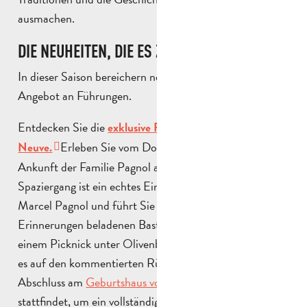
ausmachen.
DIE NEUHEITEN, DIE ES ZU ENTDECKEN GILT
In dieser Saison bereichern neue Erfahrungen das
Angebot an Führungen.
Entdecken Sie die
exklusive Führung durch die Bastide
Erleben Sie vom Dorf La Treille aus die
Neuve.
Ankunft der Familie Pagnol an ihrem Urlaubsort. Der
Spaziergang ist ein echtes Eintauchen in die Welt von
Marcel Pagnol und führt Sie bis ins Innere dieser mit
Erinnerungen beladenen Bastide. Der Tag wird mit
einem Picknick unter Olivenbäumen verlängert, bevor
es auf den kommentierten Rückweg geht und der
Abschluss am
Geburtshaus von Marcel Pagnol
stattfindet, um ein vollständiges Erlebnis zwischen