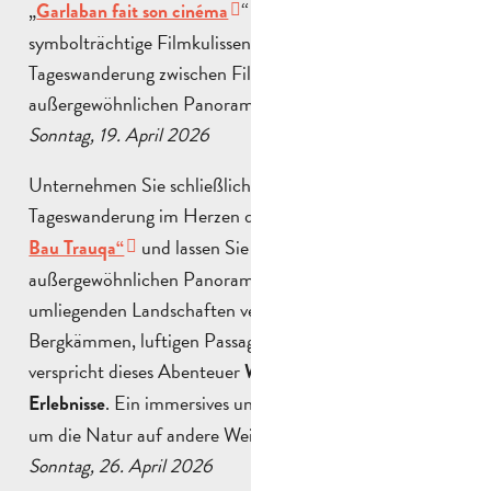
„
“ taucht Sie in
Garlaban fait son cinéma
symbolträchtige Filmkulissen ein, für eine
Tageswanderung zwischen Filmerbe und
außergewöhnlichen Panoramen auf 12 km.
Sonntag, 19. April 2026
Unternehmen Sie schließlich eine sportliche
Tageswanderung im Herzen des
„Massif de l’Étoile – Le
und lassen Sie sich von
Bau Trauqa“
außergewöhnlichen Panoramen auf Marseille und die
umliegenden Landschaften verzaubern. Zwischen
Bergkämmen, luftigen Passagen und wilden Pfaden
verspricht dieses Abenteuer
Wanderfreunden tolle
. Ein immersives und erfrischendes Erlebnis,
Erlebnisse
um die Natur auf andere Weise zu entdecken.
Sonntag, 26. April 2026