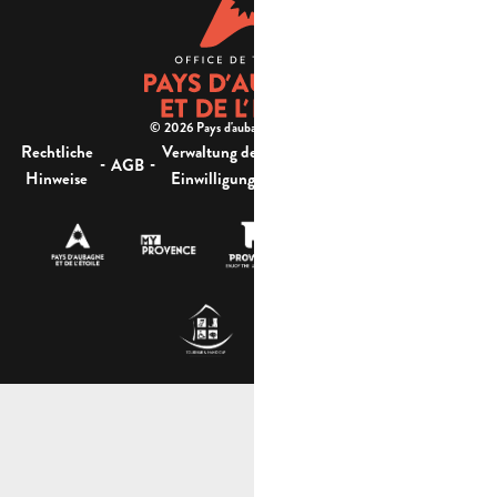
© 2026 Pays d'aubagne et de l'étoile -
Rechtliche
Verwaltung der
Barrierefreiheit:
-
-
-
-
AGB
Sitemap
Hinweise
Einwilligung
nicht konform