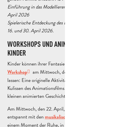
Einführung in das Modellieren: Mittwoch, 8., 15. und 29.
April 2026
Spielerische Entdeckung des Drehens: Donnerstag, 9.,
16. und 30. April 2026.
WORKSHOPS UND ANIMATIONEN FÜR
KINDER
Kinder können ihrer Fantasie mit dem
Stop-Motion-
am Mittwoch, den 15. April freien Lauf
Workshop
lassen: Eine originelle Aktivität, bei der sie hinter die
Kulissen des Animationsfilms blicken und ihre eigenen
kleinen animierten Geschichten erschaffen können.
Am Mittwoch, den 22. April, wird es sanft und
entspannt mit den
,
musikalischen Familienmärchen
einem Moment der Ruhe, in dem sich Erzählungen und