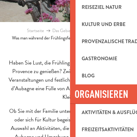
REISEZIEL NATUR
KULTUR UND ERBE
Startseite
Das Gebiet entdecken
Blog
Was man während der Frühlingsferien in Aubagne unternehmen kann
PROVENZALISCHE TRA
GASTRONOMIE
Haben Sie Lust, die Frühlingsferien unter der Sonne der
Provence zu genießen? Zwischen Hügeln, kulturellen
BLOG
Veranstaltungen und festlichen Anlässen bietet das Pays
d’Aubagne eine Fülle von Ausflugsideen für Groß und
ORGANISIEREN
Klein.
Ob Sie mit der Familie unterwegs sind, die Natur lieben
AKTIVITÄTEN & AUSFLÜ
oder sich für Kultur begeistern, hier finden Sie eine
Auswahl an Aktivitäten, die Sie in Ihren Osterferien in
FREIZEITSAKTIVITÄTEN
Aubagne und Umgebung auf keinen Fall verpassen