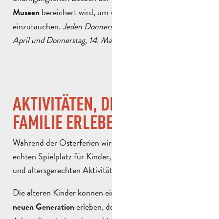
bereichert wird, um vollständig und inspirierend
Museen
einzutauchen.
Jeden Donnerstag vom 9. April bis 30.
April und Donnerstag, 14. Mai 2026
AKTIVITÄTEN, DIE DIE GANZE
FAMILIE ERLEBEN KANN
Während der Osterferien wird Aubagne zu einem
echten Spielplatz für Kinder, mit spielerischen, kreativen
und altersgerechten Aktivitäten.
Die älteren Kinder können einen
Schwertkampf der
erleben, der Technologie und
neuen Generation