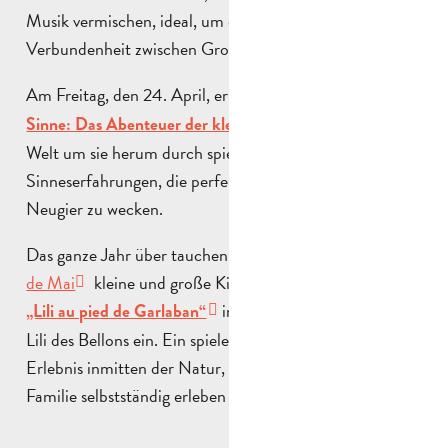
Musik vermischen, ideal, um einen Moment der
Verbundenheit zwischen Groß und Klein zu teilen.
Am Freitag, den 24. April, erkunden die Kinder mit „
Die
“ die
Sinne: Das Abenteuer der kleinen Neugierigen
Welt um sie herum durch spielerische und interaktive
Sinneserfahrungen, die perfekt geeignet sind, um ihre
Neugier zu wecken.
Das ganze Jahr über tauchen in der
Domaine de la Font
de Mai
kleine und große Kinder mit der Schnitzeljagd
in die Welt von Marcel und
„Lili au pied de Garlaban“
Lili des Bellons ein. Ein spielerisches, immersives
Erlebnis inmitten der Natur, das Sie mit der ganzen
Familie selbstständig erleben können!