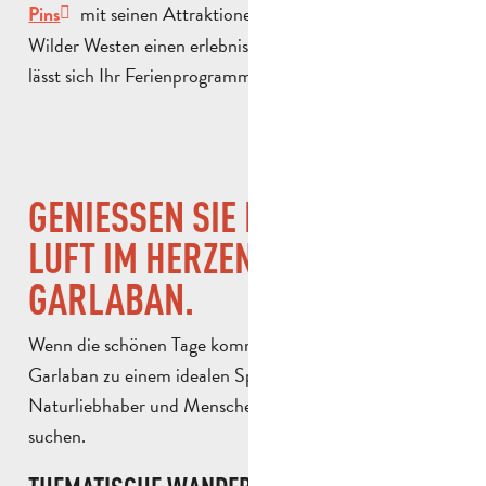
mit seinen Attraktionen und Shows zum Thema
Pins
Wilder Westen einen erlebnisreichen Tag verspricht. So
lässt sich Ihr Ferienprogramm perfekt abrunden!
GENIESSEN SIE DIE FRISCHE L
UFT IM HERZEN VON G
ARLABAN.
Wenn die schönen Tage kommen, werden die Hügel von
Garlaban zu einem idealen Spielplatz für
Naturliebhaber und Menschen, die große Weiten
suchen.