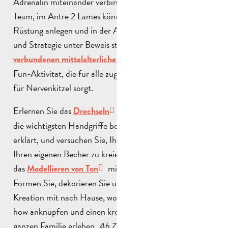
Adrenalin miteinander verbindet. Ob im Duell oder im
Team, im Antre 2 Lames können Sie Ihre vernetzte
Rüstung anlegen und in der Arena Ihre Schnelligkeit
und Strategie unter Beweis stellen. Das Spiel der
spiele ist eine
verbundenen mittelalterlichen Ritter
Fun-Aktivität, die für alle zugänglich ist und garantiert
für Nervenkitzel sorgt.
Erlernen Sie das
mit Véronique, die Ihnen
Drechseln
die wichtigsten Handgriffe beim Umgang mit Ton
erklärt, und versuchen Sie, Ihre eigene Schüssel oder
Ihren eigenen Becher zu kreieren. Entdecken Sie auch
das
mit der Pincé-Technik:
Modellieren von Ton
Formen Sie, dekorieren Sie und nehmen Sie dann Ihre
Kreation mit nach Hause, wobei Sie an ein altes Know-
how anknüpfen und einen kreativen Moment mit der
ganzen Familie erleben.
Ab 7 Jahren.