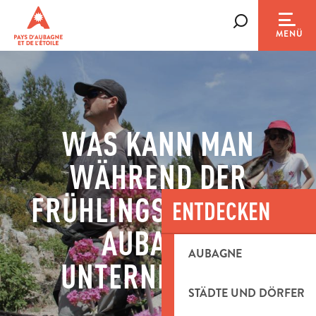
Aller
au
Suche
MENÜ
contenu
principal
WAS KANN MAN
WÄHREND DER
FRÜHLINGSFERIEN IN
ENTDECKEN
AUBAGNE
AUBAGNE
UNTERNEHMEN?
STÄDTE UND DÖRFER