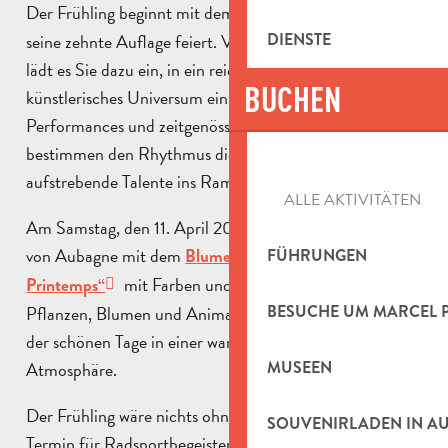
Der Frühling beginnt mit dem
, das
Festival Impulsion
DIENSTE
seine zehnte Auflage feiert. Vom 10. bis 19. April 2026
lädt es Sie dazu ein, in ein reiches und überraschendes
BUCHEN
künstlerisches Universum einzutauchen. Aufführungen,
Performances und zeitgenössische Kreationen
bestimmen den Rhythmus dieser Veranstaltung, die
aufstrebende Talente ins Rampenlicht rückt.
ALLE AKTIVITÄTEN
Am Samstag, den 11. April 2026, werden die Straßen
von Aubagne mit dem
Blumenmarkt „Jour de
FÜHRUNGEN
mit Farben und Düften geschmückt.
Printemps“
Pflanzen, Blumen und Animationen feiern die Rückkehr
BESUCHE UM MARCEL 
der schönen Tage in einer warmen und frühlingshaften
Atmosphäre.
MUSEEN
Der Frühling wäre nichts ohne den unumgänglichen
SOUVENIRLADEN IN A
Termin für Radsportbegeisterte,
,
The Cycling Event