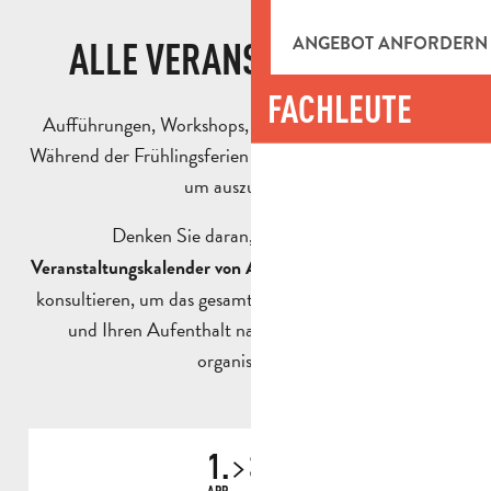
ANGEBOT ANFORDERN
ALLE VERANSTALTUNGEN
FACHLEUTE
Aufführungen, Workshops, Messen, Besichtigungen…
Während der Frühlingsferien gibt es viele Gelegenheiten,
um auszugehen!
Denken Sie daran,
den kompletten
zu
Veranstaltungskalender von Aubagne und Umgebung
konsultieren, um das gesamte Programm zu entdecken
und Ihren Aufenthalt nach Ihren Wünschen zu
organisieren.
1.
31.
APR
AUG