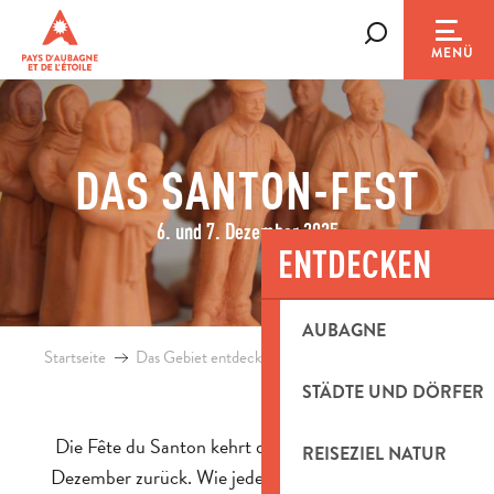
Aller
au
Suche
MENÜ
contenu
principal
DAS SANTON-FEST
6. und 7. Dezember 2025
ENTDECKEN
AUBAGNE
Startseite
Das Gebiet entdecken
Blog
Das Santon-Fest
STÄDTE UND DÖRFER
Die Fête du Santon kehrt dieses Jahr am 6. und 7.
REISEZIEL NATUR
Dezember zurück. Wie jedes Jahr werden an einem