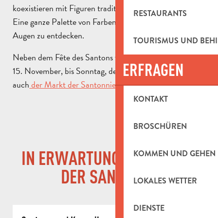
koexistieren mit Figuren traditionellerer Machart.
RESTAURANTS
Eine ganze Palette von Farben ist vor Ihren staunenden
Augen zu entdecken.
TOURISMUS UND BEH
Neben dem Fête des Santons findet von Samstag, dem
ERFRAGEN
15. November, bis Sonntag, dem 28. Dezember 2025,
auch
der Markt der Santonniers und Keramiker
statt.
KONTAKT
BROSCHÜREN
IN ERWARTUNG DES FESTES
KOMMEN UND GEHEN
DER SANTONS :
LOKALES WETTER
DIENSTE