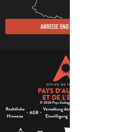
ANREISE UND KONTAKTE
© 2026 Pays d'aubagne et de l'étoile -
Rechtliche
Verwaltung der
Barrierefreiheit:
-
-
-
-
AGB
Sitemap
Hinweise
Einwilligung
nicht konform