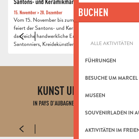
Santons- und Keramikmarkt 2025
W
BUCHEN
15. November > 28. Dezember
i
Vom 15. November bis zum 28. Dezember 2025
D
feiert der Santons- und Keramikmarkt in Aubagne
s
das reiche handwerkliche Erbe der Provence.
w
Santonniers, Kreidekünstler und Keramiker...
H
ALLE AKTIVITÄTEN
FÜHRUNGEN
BESUCHE UM MARCEL
KUNST UND TON
ARGILLA
MUSEEN
IN PAYS D'AUBAGNE ET DE L'ÉTOILE
MEHR ERFAHREN
SOUVENIRLADEN IN 
AKTIVITÄTEN IM FREIE