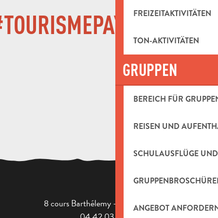
FREIZEITAKTIVITÄTEN
TOURISMEPAYSDAUBAG
TON-AKTIVITÄTEN
GRUPPEN
BEREICH FÜR GRUPPE
REISEN UND AUFENTH
SCHULAUSFLÜGE UND
GRUPPENBROSCHÜRE
8 cours Barthélemy - 13400 Aubagne
ANGEBOT ANFORDER
04 42 03 49 98