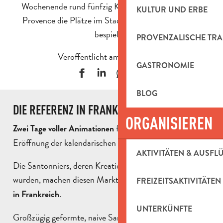
Wochenende rund fünfzig Kunsthandwerker aus der
KULTUR UND ERBE
Provence die Plätze im Stadtzentrum von Aubagne
bespielen.
PROVENZALISCHE TRA
Veröffentlicht am 15 Mai 2019
GASTRONOMIE
BLOG
DIE REFERENZ IN FRANKREICH
ORGANISIEREN
für ein Ereignis, das die
Zwei Tage voller Animationen
Eröffnung der kalendarischen Feste einläutet.
AKTIVITÄTEN & AUSFL
Die Santonniers, deren Kreationen sorgfältig ausgewählt
wurden, machen diesen Markt
zu einer neuen Referenz
FREIZEITSAKTIVITÄTEN
.
in Frankreich
UNTERKÜNFTE
Großzügig geformte, naive Santons aus Steingut