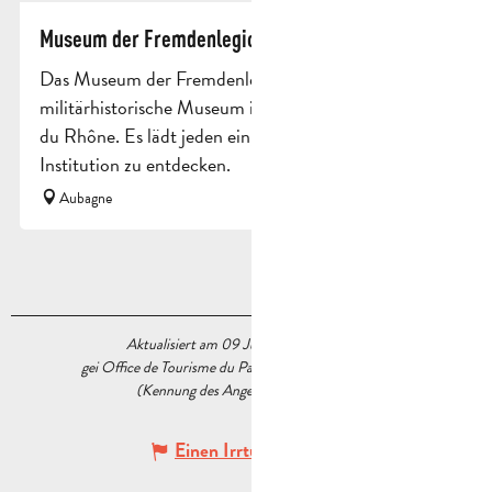
Museum der Fremdenlegion
Das Museum der Fremdenlegion ist das einzige
militärhistorische Museum im Departement Bouches
du Rhône. Es lädt jeden ein, diese weltberühmte
Institution zu entdecken.
Aubagne
Aktualisiert am 09 Juli 2026 Um 14:55
gei Office de Tourisme du Pays d’Aubagne et de l’Étoile
(Kennung des Angebots :
6484487
)
Einen Irrtum angeben