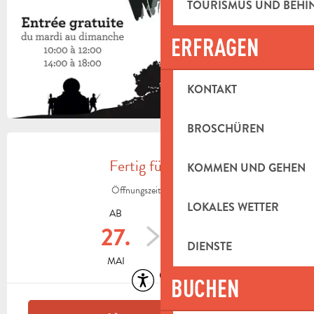
TOURISMUS UND BEH
ERFRAGEN
KONTAKT
BROSCHÜREN
ÖFFNUNGSZEITEN & KONTAKTDAT
Fertig für heute
KOMMEN UND GEHEN
Öffnungszeiten ansehen
LOKALES WETTER
AB
BIS ZUM
27.
26.
DIENSTE
MAI
AUGUST
Zugänglichkeit
Nur mit Reservierung
BUCHEN