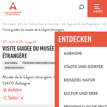
Aller
au
Suche
MENÜ
contenu
principal
Startseite
Den Aufenthalt vorbereiten
Agenda & Ausflugsideen
Visite guidée du musée de la Légion étrangère
ENTDECKEN
27. mai > 26. august
VISITE GUIDÉE DU MUSÉE DE LA LÉGION
AUBAGNE
ÉTRANGÈRE
KULTURELL
FÜHRUNG UND/ODER KOMMENTIERTE FÜHRUNG
STÄDTE UND DÖRFER
GESCHICHTLICH
Musée de la Légion étrangère, Chemin de la Thuilière,
REISEZIEL NATUR
13400 Aubagne
Anfahrt
KULTUR UND ERBE
Ajouter aux favoris
Teilen
PROVENZALISCHE TRA