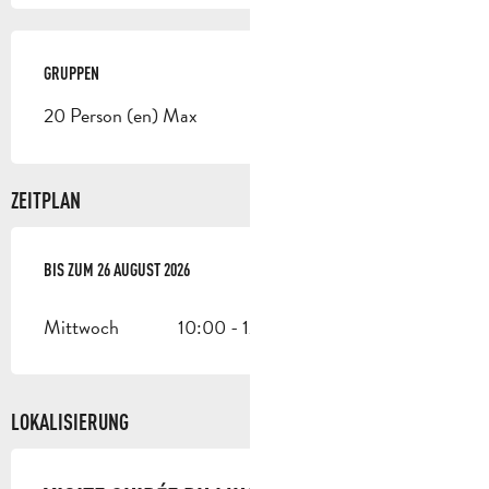
GRUPPEN
GRUPPEN
20 Person (en) Max
ZEITPLAN
VOM
BIS ZUM
27 MAI 2026
26 AUGUST 2026
BIS ZUM
26 AUGUST 2026
Mittwoch
10:00 - 12:00
LOKALISIERUNG