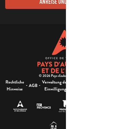
ANREISE UND KONTAKTE
© 2026 Pays d'aubagne et de l'étoile -
Rechtliche
Verwaltung der
Barrierefreiheit:
-
-
-
-
AGB
Sitemap
Hinweise
Einwilligung
nicht konform