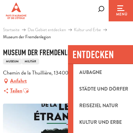
Aller
au
Suche
MENÜ
contenu
principal
Startseite
Das Gebiet entdecken
Kultur und Erbe
Museum der Fremdenlegion
MUSEUM DER FREMDENLEGION
ENTDECKEN
MUSEUM
MILITÄR
Chemin de la Thuillière, 13400 Aubagne
AUBAGNE
Anfahrt
Ajouter aux favoris
STÄDTE UND DÖRFER
Teilen
REISEZIEL NATUR
KULTUR UND ERBE