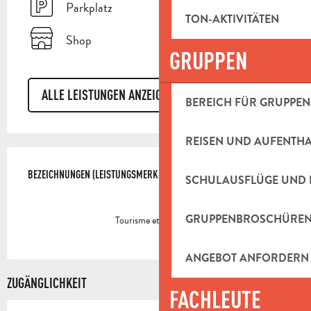
Parkplatz
TON-AKTIVITÄTEN
Shop
GRUPPEN
ALLE LEISTUNGEN ANZEIGEN
BEREICH FÜR GRUPPEN
REISEN UND AUFENTH
LEISTUNGENSMÖGLICHKEITEN
BEZEICHNUNGEN (LEISTUNGSMERKMALE)
BEZEICHNUNGEN (LEISTUNGSMERKMALE)
SCHULAUSFLÜGE UND 
GRUPPENBROSCHÜRE
Tourisme et handicap
ANGEBOT ANFORDERN
ZUGÄNGLICHKEIT
FACHLEUTE