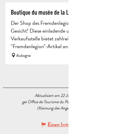
Boutique du musée de la Légion étrangère
Der Shop des Fremdenlegionsmuseums hat ein neues
Gesicht! Diese einladende und erweiterte
Verkaufsstelle bietet zahlreiche neu gestaltete
"Fremdenlegion"-Artikel an.
Aubagne
Aktualisiert am 22 Juli 2026 Um 15:46
gei Office de Tourisme du Pays d’Aubagne et de l’Étoile
(Kennung des Angebots :
5538965
)
Einen Irrtum angeben