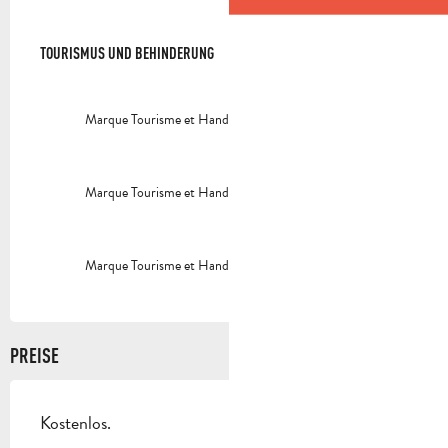
TOURISMUS UND BEHINDERUNG
TOURISMUS UND BEHINDERUNG
Marque Tourisme et Handicap - déficience auditive
Marque Tourisme et Handicap - déficience mentale
Marque Tourisme et Handicap - déficience motrice
PREISE
Kostenlos.