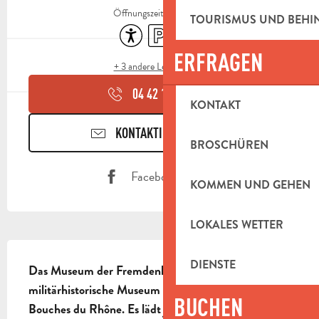
Öffnungszeiten ansehen
TOURISMUS UND BEH
Zugänglichkeit
Parkplatz
Shop
ERFRAGEN
+ 3 andere Leistung(en)
04 42 18 10
▒▒
KONTAKT
KONTAKTIEREN SIE UNS
BROSCHÜREN
Facebook Seite
KOMMEN UND GEHEN
LOKALES WETTER
BESCHREIBUNG
DIENSTE
Das Museum der Fremdenlegion ist das einzige 
militärhistorische Museum im Departement 
BUCHEN
Bouches du Rhône. Es lädt jeden ein, diese 