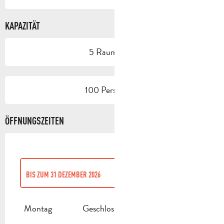
KAPAZITÄT
5 Raum/Saal
100 Person(en)
ÖFFNUNGSZEITEN
BIS ZUM
31 DEZEMBER 2026
VOM
1 JANUAR 2026
BIS ZUM
1 FEBRUAR 2026
Montag
Geschlossen