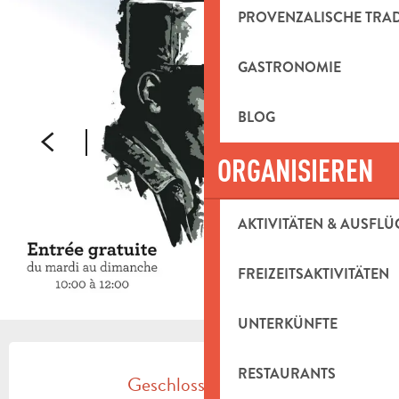
PROVENZALISCHE TRA
GASTRONOMIE
BLOG
ORGANISIEREN
AKTIVITÄTEN & AUSFLÜ
FREIZEITSAKTIVITÄTEN
UNTERKÜNFTE
ÖFFNUNGSZEITEN & KONTAKTDAT
RESTAURANTS
Geschlossen heute