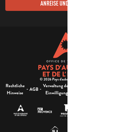
ANREISE UND KONTAKTE
© 2026 Pays d'aubagne et de l'étoile -
Rechtliche
Verwaltung der
Barrierefreiheit:
-
-
-
-
AGB
Sitemap
Hinweise
Einwilligung
nicht konform