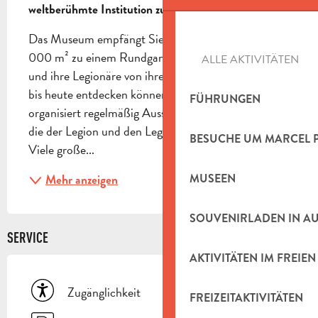
weltberühmte Institution zu entdecken.
Das Museum empfängt Sie auf einer Fläche von 2 
000 m² zu einem Rundgang, auf dem Sie die Legion 
ALLE AKTIVITÄTEN
und ihre Legionäre von ihrer Gründung im Jahr 1831 
bis heute entdecken können. Das Museum 
FÜHRUNGEN
organisiert regelmäßig Ausstellungen mit Werken, 
die der Legion und den Legionären gewidmet sind. 
BESUCHE UM MARCEL 
Viele große...
MUSEEN
Mehr anzeigen
SOUVENIRLADEN IN A
SERVICE
AKTIVITÄTEN IM FREIEN
Zugänglichkeit
FREIZEITAKTIVITÄTEN