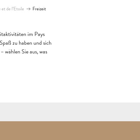
et de l’Etoile
Freizeit
ALLE
AKTIVITÄTEN
BEREICH FÜR GRUPPEN
itaktivitäten im Pays
B
 Spaß zu haben und sich
STÄDTE
U
– wählen Sie aus, was
UND
REISEZIEL
M
AUBAGNE
DÖRFER
FREIZEITSAKTIV
NATUR
FÜHRUN
UNTE
P
KOMM
UND
KONTAKT
BROSCHÜREN
GEHE