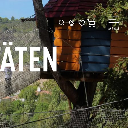
Suche
MENÜ
Voir les favoris
TÄTEN
r