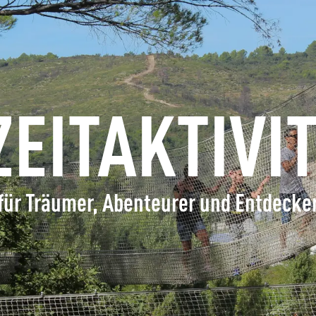
ERFRAGEN
BUCHEN
GRUPPEN
ZEITAKTIVI
FACHLEUTE
für Träumer, Abenteurer und Entdecke
DE