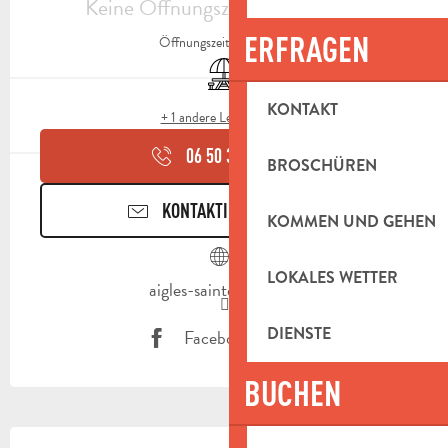
Keine Öffnungszeiten hinterlegt
ERFRAGEN
Öffnungszeiten ansehen
Picknickplatz
KONTAKT
+ 1 andere Leistung(en)
06 50 37 68
▒▒
BROSCHÜREN
KONTAKTIEREN SIE UNS
KOMMEN UND GEHEN
LOKALES WETTER
aigles-saintebaume.fr
DIENSTE
Facebook Seite
BUCHEN
BESCHREIBUNG