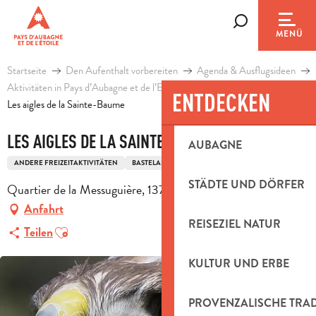
Aller
au
Suche
MENÜ
contenu
principal
Startseite
Den Aufenthalt vorbereiten
Agenda & Ausflugsideen
Aktivitäten in Pays d’Aubagne et de l’Etoile
Freizeit
ENTDECKEN
Les aigles de la Sainte-Baume
LES AIGLES DE LA SAINTE-BAUME
AUBAGNE
ANDERE FREIZEITAKTIVITÄTEN
BASTELAKTIVITÄTEN
THEMENPARK
STÄDTE UND DÖRFER
Quartier de la Messuguière, 13780 Cuges-les-Pins
Anfahrt
REISEZIEL NATUR
Ajouter aux favoris
Teilen
KULTUR UND ERBE
PROVENZALISCHE TRA