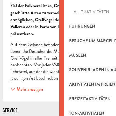
Ziel der Falknerei ist es, Greifvögel zu züchten, 
ALLE AKTIVITÄTEN
geschützte Arten zu vermehren und es zu 
ermöglichen, Greifvögel der Öffentlichkeit in 
FÜHRUNGEN
Volieren oder in Form von Lehrvorführungen zu 
präsentieren.
BESUCHE UM MARCEL 
Auf dem Gelände befinden sich 15 Volieren, in 
denen die Besucher die Möglichkeit haben, die 
MUSEEN
Greifvögel in aller Freiheit und Sicherheit zu 
beobachten. Vor jeder Voliere befindet sich eine 
SOUVENIRLADEN IN A
Lehrtafel, auf der die wichtigsten Merkmale der 
jeweiligen Art beschrieben sind. Möchten Sie eine...
AKTIVITÄTEN IM FREIEN
Mehr anzeigen
FREIZEITAKTIVITÄTEN
SERVICE
TON-AKTIVITÄTEN