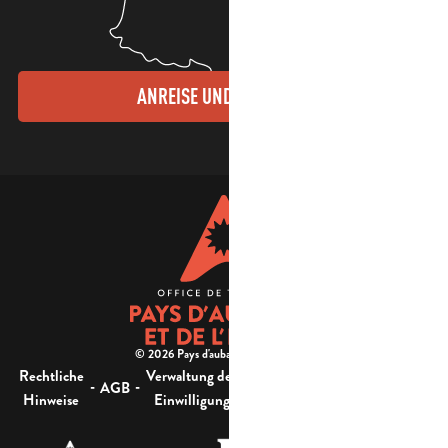
ANREISE UND KONTAKTE
© 2026 Pays d'aubagne et de l'étoile -
Rechtliche
Verwaltung der
Barrierefreiheit:
-
-
-
-
AGB
Sitemap
Hinweise
Einwilligung
nicht konform