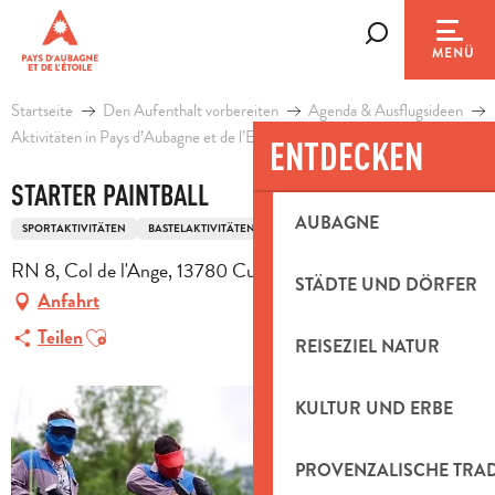
Aller
au
Suche
MENÜ
contenu
principal
Startseite
Den Aufenthalt vorbereiten
Agenda & Ausflugsideen
Aktivitäten in Pays d’Aubagne et de l’Etoile
Freizeit
Starter Paintball
ENTDECKEN
STARTER PAINTBALL
AUBAGNE
SPORTAKTIVITÄTEN
BASTELAKTIVITÄTEN
ERLEBNISBAD
RN 8, Col de l'Ange, 13780 Cuges-les-Pins
STÄDTE UND DÖRFER
Anfahrt
Ajouter aux favoris
Teilen
REISEZIEL NATUR
KULTUR UND ERBE
PROVENZALISCHE TRA