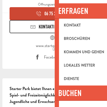
Öffnungszeiten ansehen
ERFRAGEN
06 75 25 34
▒▒
KONTAKT
KONTAKTIEREN SIE UNS
BROSCHÜREN
www.starterpark.com
KOMMEN UND GEHEN
Facebook Seite
LOKALES WETTER
DIENSTE
BESCHREIBUNG
Starter Park bietet Ihnen eine große Auswahl an 
BUCHEN
Spiel- und Freizeitmöglichkeiten für Kinder, 
Jugendliche und Erwachsene.