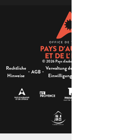
© 2026 Pays d'aubagne et de l'étoile -
Rechtliche
Verwaltung der
Barrierefreiheit:
-
-
-
-
AGB
Sitemap
Hinweise
Einwilligung
nicht konform