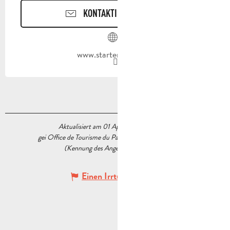
KONTAKTIEREN SIE UNS
www.starterpark.com
Aktualisiert am 01 April 2025 Um 11:47
gei Office de Tourisme du Pays d’Aubagne et de l’Étoile
(Kennung des Angebots :
5519076
)
Einen Irrtum angeben