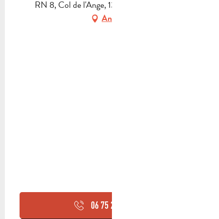
RN 8, Col de l'Ange, 13780 Cuges-les-Pins
Anfahrt
06 75 25 34
▒▒