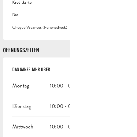
Kreditkarte
Bar
Chèque Vacances (Ferienscheck)
ÖFFNUNGSZEITEN
DAS GANZE JAHR ÜBER
DAS GANZE JAHR ÜBER
Montag
10:00 - 00:00
Dienstag
10:00 - 00:00
Mittwoch
10:00 - 00:00