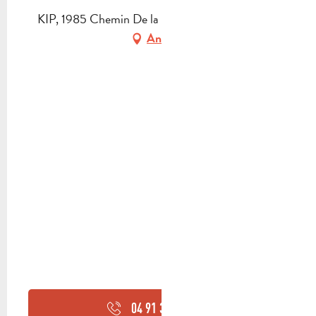
KIP, 1985 Chemin De la Vallée, 13400 Aubagne
Anfahrt
04 91 36 22
▒▒