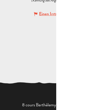
(Kennung des Angebots :
5523371
)
Einen Irrtum angeben
8 cours Barthélemy - 13400 Aubagne