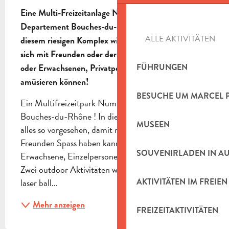
BESCHREIBUNG
Eine Multi-Freizeitanlage Nummer 1, die sich im 
Departement Bouches-du-Rhône befindet! In 
ALLE AKTIVITÄTEN
diesem riesigen Komplex wird alles getan, damit Sie 
sich mit Freunden oder der Familie, mit Kindern 
FÜHRUNGEN
oder Erwachsenen, Privatpersonen oder Profis 
amüsieren können!
BESUCHE UM MARCEL 
Ein Multifreizeitpark Nummer 1 im Departement 
Bouches-du-Rhône ! In diesem riesigen Komplex ist 
MUSEEN
alles so vorgesehen, damit man mit der Familie oder 
Freunden Spass haben kann, Kinder unter sich, 
SOUVENIRLADEN IN A
Erwachsene, Einzelpersonen oder Fachpersonal ! 
Zwei outdoor Aktivitäten werden angeboten : der 
AKTIVITÄTEN IM FREIEN
laser ball...
Mehr anzeigen
FREIZEITAKTIVITÄTEN