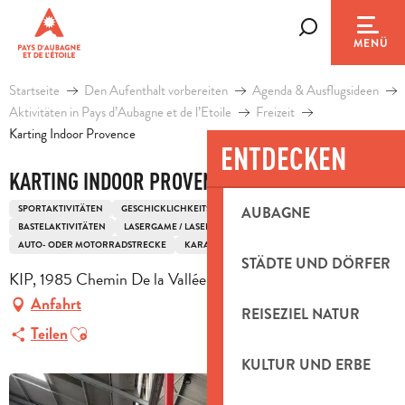
Aller
au
Suche
MENÜ
contenu
principal
Startseite
Den Aufenthalt vorbereiten
Agenda & Ausflugsideen
Aktivitäten in Pays d’Aubagne et de l’Etoile
Freizeit
Karting Indoor Provence
ENTDECKEN
KARTING INDOOR PROVENCE
SPORTAKTIVITÄTEN
GESCHICKLICHKEITSSPORTARTEN
MOTORSPORTARTEN
AUBAGNE
BASTELAKTIVITÄTEN
LASERGAME / LASER TAG
AUTO- ODER MOTORRADSTRECKE
KARAOKE-BOX
STÄDTE UND DÖRFER
KIP, 1985 Chemin De la Vallée, 13400 Aubagne
Anfahrt
REISEZIEL NATUR
Ajouter aux favoris
Teilen
KULTUR UND ERBE