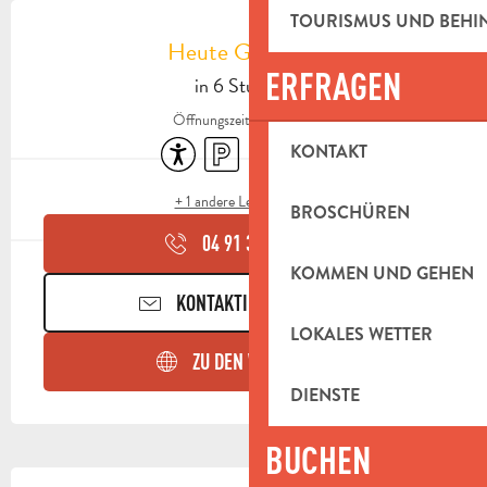
ÖFFNUNGSZEITEN & KONTAKTDAT
TOURISMUS UND BEH
Heute Geöffnet
ERFRAGEN
in 6 Stunden
Öffnungszeiten ansehen
Zugänglichkeit
Parkplatz
Toiletten
Tiere erlaubt
KONTAKT
+ 1 andere Leistung(en)
BROSCHÜREN
04 91 36 22
▒▒
KOMMEN UND GEHEN
KONTAKTIEREN SIE UNS
LOKALES WETTER
ZU DEN WEBSEITEN
DIENSTE
BUCHEN