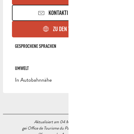
KONTAKTIEREN SIE UNS
ZU DEN WEBSEITEN
GESPROCHENE SPRACHEN
GESPROCHENE SPRACHEN
UMWELT
UMWELT
In Autobahnnähe
Aktualisiert am 04 Mai 2026 Um 15:03
gei Office de Tourisme du Pays d’Aubagne et de l’Étoile