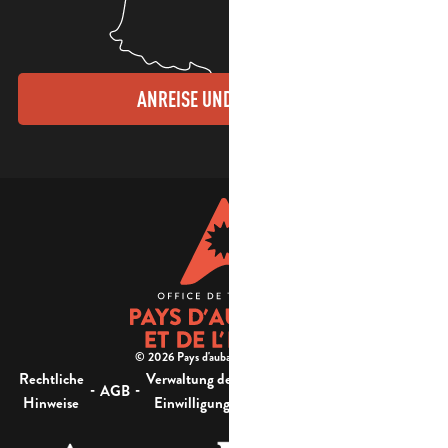
ANREISE UND KONTAKTE
© 2026 Pays d'aubagne et de l'étoile -
Rechtliche
Verwaltung der
Barrierefreiheit:
-
-
-
-
AGB
Sitemap
Hinweise
Einwilligung
nicht konform