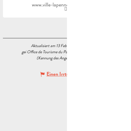
www.ville-lapennesurhuveaune.fr
Aktualisiert am 13 Februar 2023 Um 17:46
gei Office de Tourisme du Pays d’Aubagne et de l’Étoile
(Kennung des Angebots :
5230740
)
Einen Irrtum angeben