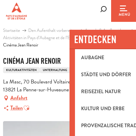
Aller
au
Suche
MENÜ
contenu
principal
Startseite
Den Aufenthalt vorbereiten
Agenda & Ausflugsideen
ENTDECKEN
Aktivitäten in Pays d’Aubagne et de l’Etoile
Freizeit
Cinéma Jean Renoir
AUBAGNE
CINÉMA JEAN RENOIR
KULTURAKTIVITÄTEN
UNTERHALTUNG
KINO
STÄDTE UND DÖRFER
La Masc, 70 Boulevard Voltaire, Montée Malik Oussekine,
13821 La Penne-sur-Huveaune
REISEZIEL NATUR
Anfahrt
Ajouter aux favoris
Teilen
KULTUR UND ERBE
PROVENZALISCHE TRA