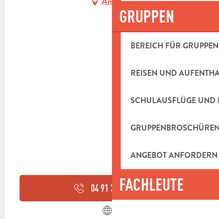
Anfahrt
GRUPPEN
BEREICH FÜR GRUPPEN
REISEN UND AUFENTH
SCHULAUSFLÜGE UND 
GRUPPENBROSCHÜRE
ANGEBOT ANFORDERN
FACHLEUTE
04 91 31 32
▒▒