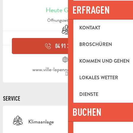
ÖFFNUNGSZEITEN & KONTAKTDAT
ERFRAGEN
Heute Geöffnet
Öffnungszeiten ansehen
Klimaanlage
KONTAKT
BROSCHÜREN
04 91 31 32
▒▒
KOMMEN UND GEHEN
www.ville-lapennesurhuveaune.fr
LOKALES WETTER
DIENSTE
SERVICE
BUCHEN
Klimaanlage