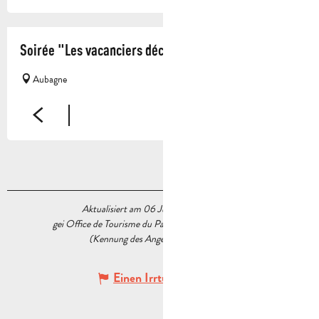
Soirée "Les vacanciers découvrent la Provence"
Aubagne
Aktualisiert am 06 Juli 2026 Um 16:24
gei Office de Tourisme du Pays d’Aubagne et de l’Étoile
(Kennung des Angebots :
5539593
)
Einen Irrtum angeben