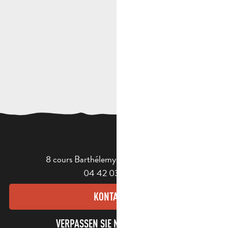
8 cours Barthélemy - 13400 Aubagne
04 42 03 49 98
KONTAKT
VERPASSEN SIE NICHT UNSEREN