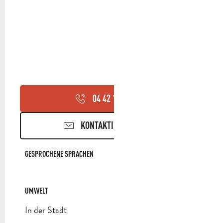
04 42 18 17
▒▒
KONTAKTIEREN SIE UNS
GESPROCHENE SPRACHEN
GESPROCHENE SPRACHEN
UMWELT
UMWELT
In der Stadt