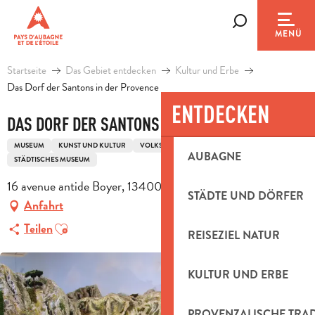
Aller
au
Suche
MENÜ
contenu
principal
Startseite
Das Gebiet entdecken
Kultur und Erbe
Das Dorf der Santons in der Provence
ENTDECKEN
DAS DORF DER SANTONS IN DER PROVENCE
MUSEUM
KUNST UND KULTUR
VOLKSKUNST UND TRADITION
AUBAGNE
STÄDTISCHES MUSEUM
16 avenue antide Boyer, 13400 Aubagne
STÄDTE UND DÖRFER
Anfahrt
Ajouter aux favoris
Teilen
REISEZIEL NATUR
KULTUR UND ERBE
PROVENZALISCHE TRA