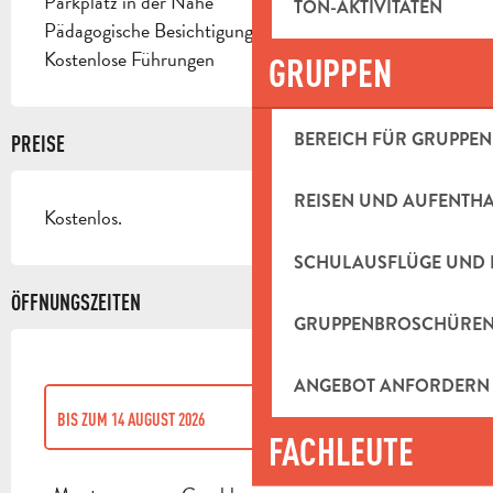
Parkplatz in der Nähe
TON-AKTIVITÄTEN
Pädagogische Besichtigungen
Kostenlose Führungen
GRUPPEN
BEREICH FÜR GRUPPEN
PREISE
REISEN UND AUFENTH
Kostenlos.
SCHULAUSFLÜGE UND 
ÖFFNUNGSZEITEN
GRUPPENBROSCHÜRE
ANGEBOT ANFORDERN
BIS ZUM
14 AUGUST 2026
FACHLEUTE
VOM
6 JANUAR 2026
BIS ZUM
18 JULI 2026