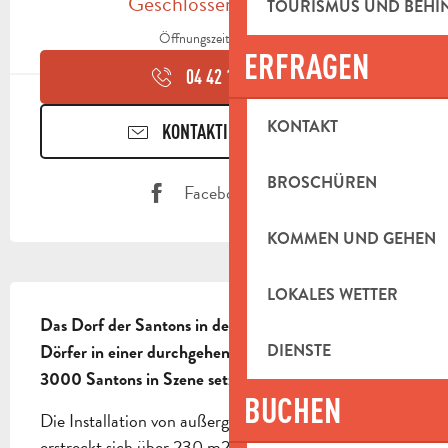
Geschlossen für heute
TOURISMUS UND BEH
Öffnungszeiten ansehen
ERFRAGEN
04 42 18 17
▒▒
KONTAKT
KONTAKTIEREN SIE UNS
BROSCHÜREN
Facebook Seite
KOMMEN UND GEHEN
BESCHREIBUNG
LOKALES WETTER
Das Dorf der Santons in der Provence, das sind 19 
DIENSTE
Dörfer in einer durchgehenden Kulisse, die mehr als 
3000 Santons in Szene setzt.
BUCHEN
Die Installation von außergewöhnlicher Größe (sie 
erstreckt sich über 230 m2) bietet eine wunderbare 