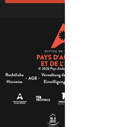
© 2026 Pays d'aubagne et de l'étoile -
Rechtliche
Verwaltung der
Barrierefreiheit:
-
-
-
-
AGB
Sitemap
Hinweise
Einwilligung
nicht konform