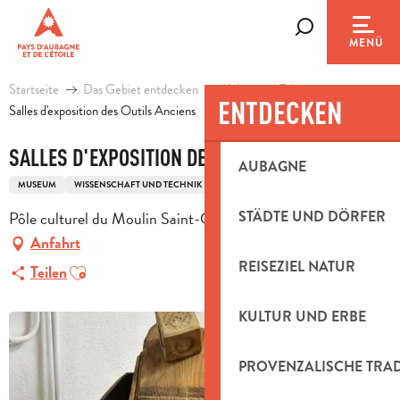
Aller
au
Suche
MENÜ
contenu
principal
Startseite
Das Gebiet entdecken
Kultur und Erbe
ENTDECKEN
Salles d'exposition des Outils Anciens
SALLES D'EXPOSITION DES OUTILS ANCIENS
AUBAGNE
MUSEUM
WISSENSCHAFT UND TECHNIK
BERUFE
Pôle culturel du Moulin Saint-Claude, RD 45, 13390 Auriol
STÄDTE UND DÖRFER
Anfahrt
REISEZIEL NATUR
Ajouter aux favoris
Teilen
KULTUR UND ERBE
PROVENZALISCHE TRA