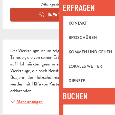
Öffnungszeiten ansehen
ERFRAGEN
04 96 18 61
▒▒
KONTAKT
BROSCHÜREN
BESCHREIBUNG
Das Werkzeugmuseum zeigt die Sammlung von Paul 
KOMMEN UND GEHEN
Tamisier, die von seinen Erben gestiftet und geduldig 
auf Flohmärkten gesammelt wurde. Hier finden Sie 
LOKALES WETTER
Werkzeuge, die nach Berufen geordnet sind: die 
Büglerin, der Holzschuhmacher....Die Objekte 
DIENSTE
werden mit Hilfe von Karteikarten oder 
erklärenden...
BUCHEN
Mehr anzeigen