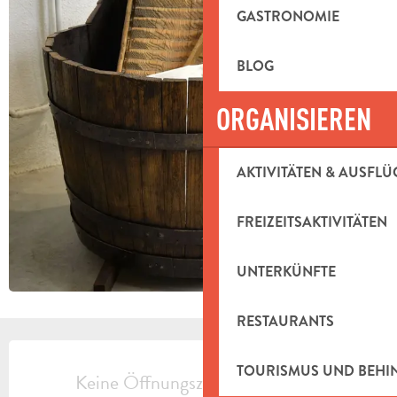
GASTRONOMIE
BLOG
ORGANISIEREN
AKTIVITÄTEN & AUSFLÜ
FREIZEITSAKTIVITÄTEN
UNTERKÜNFTE
RESTAURANTS
ÖFFNUNGSZEITEN & KONTAKTDAT
TOURISMUS UND BEH
Keine Öffnungszeiten hinterlegt