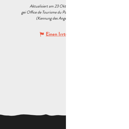
Aktualisiert am 23 Oktober 2020 Um 15:13
gei Office de Tourisme du Pays d’Aubagne et de l’Étoile
(Kennung des Angebots :
5538220
)
Einen Irrtum angeben