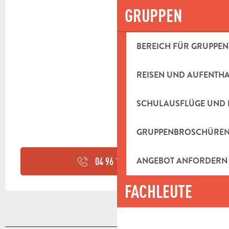
GRUPPEN
BEREICH FÜR GRUPPEN
REISEN UND AUFENTH
SCHULAUSFLÜGE UND 
GRUPPENBROSCHÜRE
ANGEBOT ANFORDERN
04 96 18 61
▒▒
FACHLEUTE