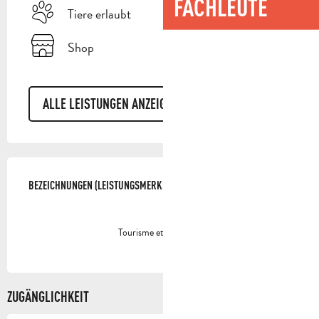
FACHLEUTE
Tiere erlaubt
Shop
ALLE LEISTUNGEN ANZEIGEN
LEISTUNGENSMÖGLICHKEITEN
BEZEICHNUNGEN (LEISTUNGSMERKMALE)
BEZEICHNUNGEN (LEISTUNGSMERKMALE)
Tourisme et handicap
ZUGÄNGLICHKEIT