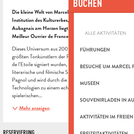
BUCHEN
BESCHREIBUNG
Die kleine Welt von Marcel Pagnol ist eine 
Institution des Kulturerbes, die den Aubagnaises und 
Aubagnais am Herzen liegt und von Daniel Scaturro 
ALLE AKTIVITÄTEN
Meilleur Ouvrier de France realisiert wurde.
Dieses Universum aus 200 Santons, die von den 
FÜHRUNGEN
größten Tonkünstlern der Region Pays d'Aubagne et 
de l'Etoile signiert wurden, ist eine Hommage an das 
BESUCHE UM MARCEL 
literarische und filmische Schaffen von Marcel 
Pagnol und wird durch die Magie der neuen 
MUSEEN
Technologien zu einem echten lebendigen und 
spielerischen...
SOUVENIRLADEN IN A
Mehr anzeigen
AKTIVITÄTEN IM FREIEN
RESERVIERUNG
FREIZEITAKTIVITÄTEN