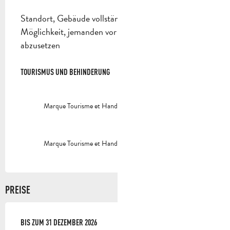
Standort, Gebäude vollständig zugänglich
Möglichkeit, jemanden vor dem Standort
abzusetzen
TOURISMUS UND BEHINDERUNG
TOURISMUS UND BEHINDERUNG
Marque Tourisme et Handicap - déficience auditive
Marque Tourisme et Handicap - déficience mentale
PREISE
AB
BIS ZUM
1 FEBRUAR 2025
31 DEZEMBER 2026
BIS ZUM
31 DEZEMBER 2026