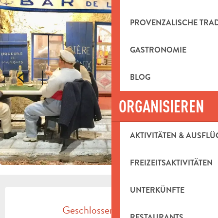
PROVENZALISCHE TRA
GASTRONOMIE
BLOG
ORGANISIEREN
AKTIVITÄTEN & AUSFLÜ
FREIZEITSAKTIVITÄTEN
UNTERKÜNFTE
ÖFFNUNGSZEITEN & KONTAKTDAT
Geschlossen für heute
RESTAURANTS