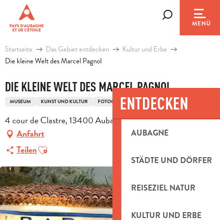
Aller
au
Suche
MENÜ
contenu
principal
Startseite
Das Gebiet entdecken
Kultur und Erbe
Die kleine Welt des Marcel Pagnol
DIE KLEINE WELT DES MARCEL PAGNOL
ENTDECKEN
MUSEUM
KUNST UND KULTUR
FOTOGRAFIE UND KINO
4 cour de Clastre, 13400 Aubagne
AUBAGNE
Anfahrt
Ajouter aux favoris
Teilen
STÄDTE UND DÖRFER
REISEZIEL NATUR
KULTUR UND ERBE