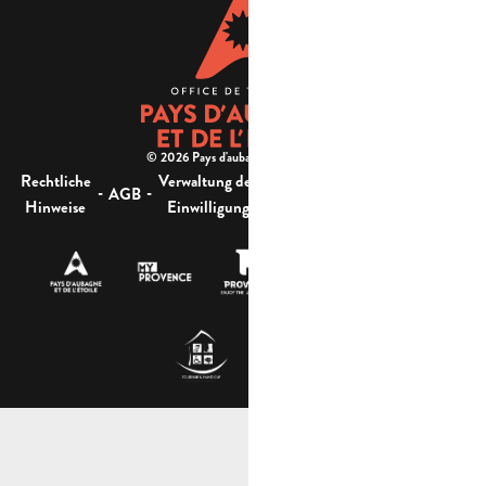
© 2026 Pays d'aubagne et de l'étoile -
Rechtliche
Verwaltung der
Barrierefreiheit:
-
-
-
-
AGB
Sitemap
Hinweise
Einwilligung
nicht konform