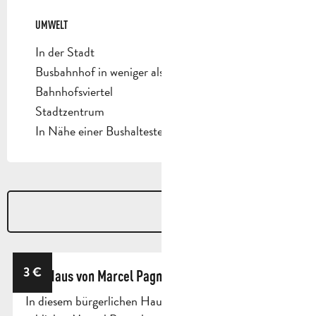
UMWELT
UMWELT
In der Stadt
Busbahnhof in weniger als 500 m
Bahnhofsviertel
Stadtzentrum
In Nähe einer Bushaltestelle
3
€
Das Haus von Marcel Pagnol
In diesem bürgerlichen Haus aus dem 19. Jahrhundert