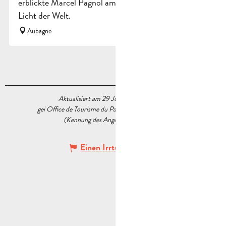
erblickte Marcel Pagnol am 28. Februar 1895 das
Licht der Welt.
Aubagne
Aktualisiert am 29 Juli 2026 Um 13:58
gei Office de Tourisme du Pays d’Aubagne et de l’Étoile
(Kennung des Angebots :
5539373
)
Einen Irrtum angeben